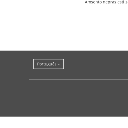
Amsento nepras esti zo
Português
De
volta