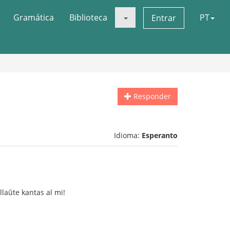
Gramática
Biblioteca
PT
Entrar
Responder
Idioma:
Esperanto
llaŭte kantas al mi!