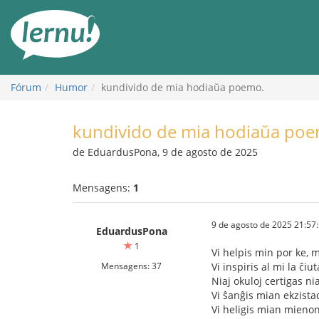
Ir
ao
conteúdo
Fórum
Humor
kundivido de mia hodiaŭa poemo.
kundivido de mia hodiaŭa poe
de EduardusPona, 9 de agosto de 2025
Mensagens:
1
9 de agosto de 2025 21:57
EduardusPona
1
Vi helpis min por ke, m
Mensagens: 37
Vi inspiris al mi la ĉi
Niaj okuloj certigas n
Vi ŝanĝis mian ekzista
Vi heligis mian mienon