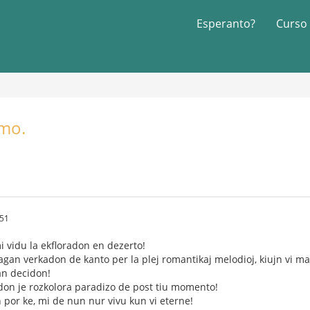
Esperanto?
Curso
mo.
:51
i vidu la ekfloradon en dezerto!
utagan verkadon de kanto per la plej romantikaj melodioj, kiujn vi ma
ian decidon!
don je rozkolora paradizo de post tiu momento!
 por ke, mi de nun nur vivu kun vi eterne!