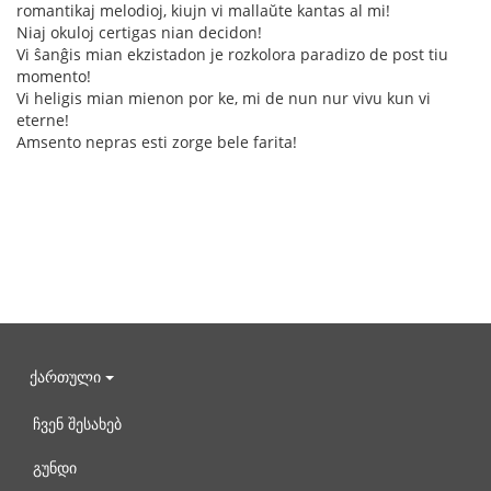
romantikaj melodioj, kiujn vi mallaŭte kantas al mi!
Niaj okuloj certigas nian decidon!
Vi ŝanĝis mian ekzistadon je rozkolora paradizo de post tiu
momento!
Vi heligis mian mienon por ke, mi de nun nur vivu kun vi
eterne!
Amsento nepras esti zorge bele farita!
ქართული
ჩვენ შესახებ
გუნდი