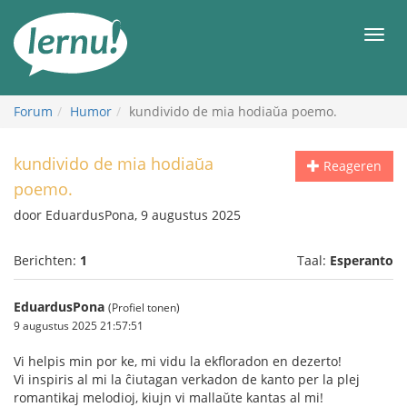
Naar
de
Men
inhoud
Forum
Humor
kundivido de mia hodiaŭa poemo.
kundivido de mia hodiaŭa
Reageren
poemo.
door EduardusPona, 9 augustus 2025
Berichten:
1
Taal:
Esperanto
EduardusPona
(Profiel tonen)
9 augustus 2025 21:57:51
Vi helpis min por ke, mi vidu la ekfloradon en dezerto!
Vi inspiris al mi la ĉiutagan verkadon de kanto per la plej
romantikaj melodioj, kiujn vi mallaŭte kantas al mi!