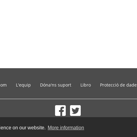
som
L'equip
Dóna'ns suport
Libro
Protecció de dade
© 2002-2026 lernu.net |
Impressum
rience on our website.
More information