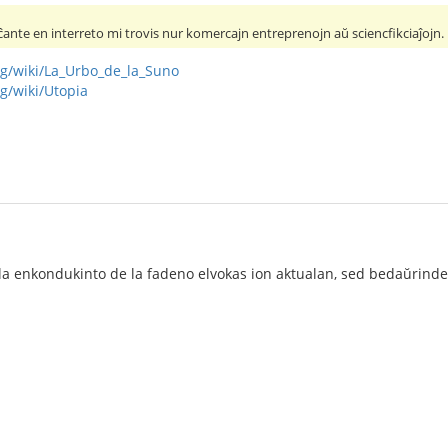
ĉante en interreto mi trovis nur komercajn entreprenojn aŭ sciencfikciaĵojn.
org/wiki/La_Urbo_de_la_Suno
rg/wiki/Utopia
la enkondukinto de la fadeno elvokas ion aktualan, sed bedaŭrinde 