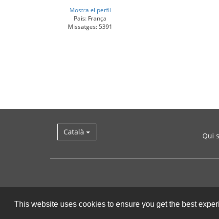
Mostra el perfil
País: França
Missatges: 5391
Català
Qui 
This website uses cookies to ensure you get the best expe