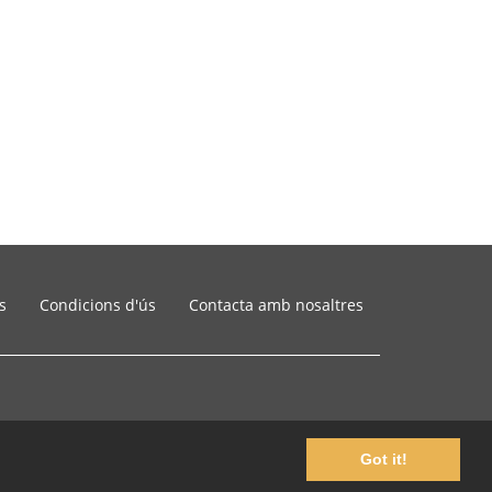
s
Condicions d'ús
Contacta amb nosaltres
Got it!