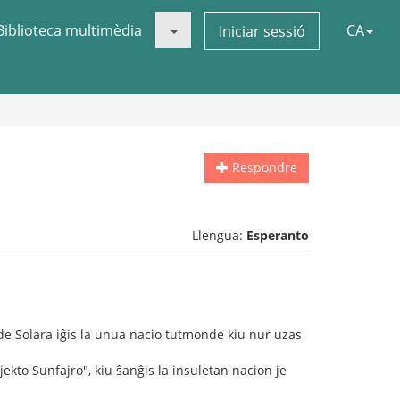
Biblioteca multimèdia
CA
Iniciar sessió
Respondre
Llengua:
Esperanto
o de Solara iĝis la unua nacio tutmonde kiu nur uzas
ekto Sunfajro", kiu ŝanĝis la insuletan nacion je