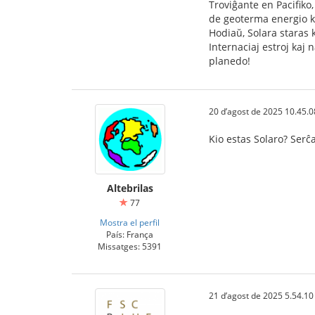
Troviĝante en Pacifiko
de geoterma energio ka
Hodiaŭ, Solara staras k
Internaciaj estroj kaj 
planedo!
20 d’agost de 2025 10.45.0
Kio estas Solaro? Serĉ
Altebrilas
77
Mostra el perfil
País: França
Missatges: 5391
21 d’agost de 2025 5.54.10