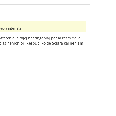
ebla interrete.
ŝtaton al altaĵoj neatingeblaj por la resto de la
i scias nenion pri Respubliko de Solara kaj neniam