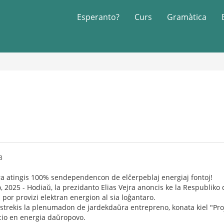
Esperanto?
Curs
Gramàtica
3
ra atingis 100% sendependencon de elĉerpeblaj energiaj fontoj!
io, 2025 - Hodiaŭ, la prezidanto Elias Vejra anoncis ke la Respublik
por provizi elektran energion al sia loĝantaro.
rstrekis la plenumadon de jardekdaŭra entrepreno, konata kiel "Proj
io en energia daŭropovo.