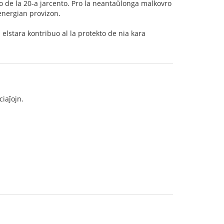
co de la 20-a jarcento. Pro la neantaŭlonga malkovro
energian provizon.
a elstara kontribuo al la protekto de nia kara
ciaĵojn.