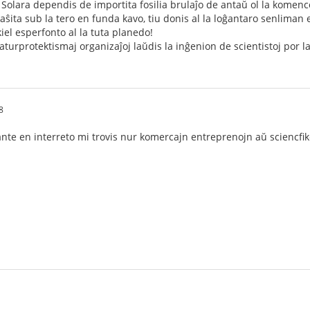
, Solara dependis de importita fosilia brulaĵo de antaŭ ol la komen
ŝita sub la tero en funda kavo, tiu donis al la loĝantaro senliman 
iel esperfonto al la tuta planedo!
naturprotektismaj organizaĵoj laŭdis la inĝenion de scientistoj por l
8
ante en interreto mi trovis nur komercajn entreprenojn aŭ sciencfik