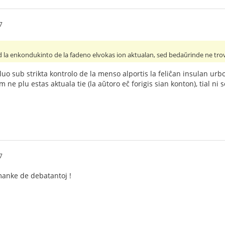
7
d la enkondukinto de la fadeno elvokas ion aktualan, sed bedaŭrinde ne trov
oluo sub strikta kontrolo de la menso alportis la feliĉan insulan urbo
 ne plu estas aktuala tie (la aŭtoro eĉ forigis sian konton), tial n
7
 manke de debatantoj !