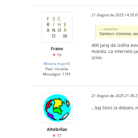
21 d’agost de 2025 14.35.0
Altebrilas:
Dankon. Interese, se
400 jaroj da izolita ev
Frano
mondo. La Interreto jam
19
scios.
Mostra el perfil
País: Ucraïna
Missatges: 1191
21 d’agost de 2025 21.30.2
...kaj ĉesis la debato,
Altebrilas
77