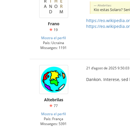
Altebrilas:
Kio estas Solaro? Ser
https://eo.wikipedia.
Frano
https://eo.wikipedia.o
19
Mostra el perfil
País: Ucraïna
Missatges: 1191
21 d’agost de 2025 9.50.03
Dankon. Interese, sed 
Altebrilas
77
Mostra el perfil
País: França
Missatges: 5391