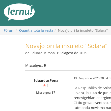
Al
contingut
Fòrum
Quant a tota la resta
Novaĵo pri la insuleto "Solara"
Novaĵo pri la insuleto "Solara"
de EduardusPona, 19 d’agost de 2025
Missatges:
6
19 d’agost de 2025 20.54.5
EduardusPona
1
La Respubliko de Sola
Missatges: 37
Solara, la 10-a de Jun
renovigeblan energion 
Ĉi tiu grava evento su
tutmonda novisma nac