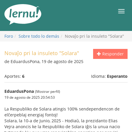
Contenido
Men
Foro
Sobre todo lo demás
Novaĵo pri la insuleto "Solara"
Novaĵo pri la insuleto "Solara"
Responder
de EduardusPona, 19 de agosto de 2025
Aportes:
6
Idioma:
Esperanto
EduardusPona
(Mostrar perfil)
19 de agosto de 2025 20:54:53
La Respubliko de Solara atingis 100% sendependencon de
elĉerpeblaj energiaj fontoj!
Solara, la 10-a de Junio, 2025 - Hodiaŭ, la prezidanto Elias
Vejra anoncis ke la Respubliko de Solara iĝis la unua nacio