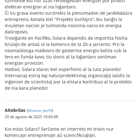
tutmonde kiu nur uzas renovigeblan energion por provizi
elektran energion al sia loĝantaro.
Ĉi tiu grava evento surstrekis la plenumadon de jardekdaŭra
entrepreno, konata kiel "Projekto Sunfajro", kiu ŝanĝis la
insuletan nacion je tutmonda novisma nacio en energia
daŭropovo.
Troviĝante en Pacifiko, Solara dependis de importita fosilia
brulaĵo de antaŭ ol la komenco de la 20-a jarcento. Pro la
neantaŭlonga malkovro de geoterma energio kaŝita sub la
tero en funda kavo, tiu donis al la loĝantaro senliman
energian provizon.
Hodiaŭ, Solara staras kiel esperfonto al la tuta planedo!
Internaciaj estroj kaj naturprotektismaj organizaĵoj laŭdis la
inĝenion de scientistoj por la elstara kontribuo al la protekto
de nia kara planedo!
Altebrilas
(
Mostrar perfil
)
20 de agosto de 2025 10:45:08
Kio estas Solaro? Serĉante en interreto mi trovis nur
komercajn entreprenojn aŭ sciencfikciaĵojn.