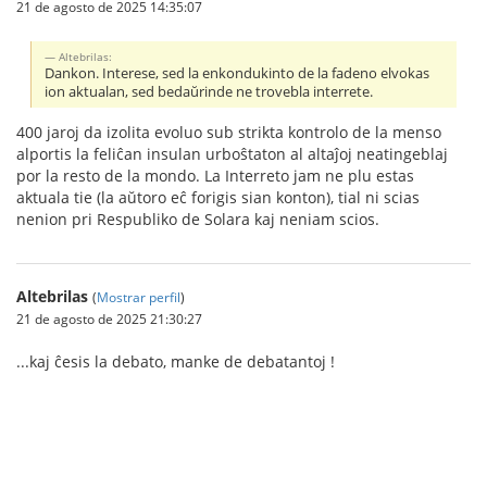
21 de agosto de 2025 14:35:07
Altebrilas:
Dankon. Interese, sed la enkondukinto de la fadeno elvokas
ion aktualan, sed bedaŭrinde ne trovebla interrete.
400 jaroj da izolita evoluo sub strikta kontrolo de la menso
alportis la feliĉan insulan urboŝtaton al altaĵoj neatingeblaj
por la resto de la mondo. La Interreto jam ne plu estas
aktuala tie (la aŭtoro eĉ forigis sian konton), tial ni scias
nenion pri Respubliko de Solara kaj neniam scios.
Altebrilas
(
Mostrar perfil
)
21 de agosto de 2025 21:30:27
...kaj ĉesis la debato, manke de debatantoj !