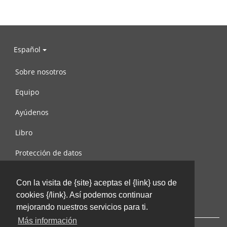
Español
Sobre nosotros
Equipo
Ayúdenos
Libro
Protección de datos
Condiciones de uso
Con la visita de {site} aceptas el {link} uso de
Contáctenos
cookies {/link}. Así podemos continuar
mejorando nuestros servicios para ti.
Más información