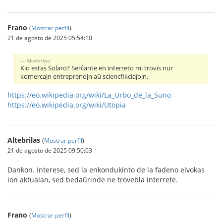
Frano
(
Mostrar perfil
)
21 de agosto de 2025 05:54:10
Altebrilas:
Kio estas Solaro? Serĉante en interreto mi trovis nur
komercajn entreprenojn aŭ sciencfikciaĵojn.
https://eo.wikipedia.org/wiki/La_Urbo_de_la_Suno
https://eo.wikipedia.org/wiki/Utopia
Altebrilas
(
Mostrar perfil
)
21 de agosto de 2025 09:50:03
Dankon. Interese, sed la enkondukinto de la fadeno elvokas
ion aktualan, sed bedaŭrinde ne trovebla interrete.
Frano
(
Mostrar perfil
)