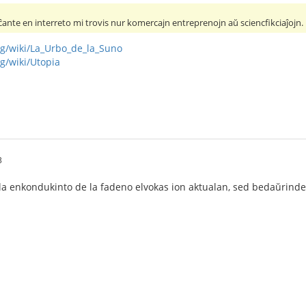
ĉante en interreto mi trovis nur komercajn entreprenojn aŭ sciencfikciaĵojn.
org/wiki/La_Urbo_de_la_Suno
rg/wiki/Utopia
3
la enkondukinto de la fadeno elvokas ion aktualan, sed bedaŭrinde 