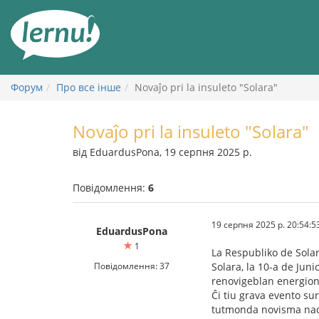
До
змісту
Форум
Про все інше
Novaĵo pri la insuleto "Solara"
Novaĵo pri la insuleto "Solara"
від EduardusPona, 19 серпня 2025 р.
Повідомлення:
6
19 серпня 2025 р. 20:54:5
EduardusPona
1
La Respubliko de Sola
Повідомлення: 37
Solara, la 10-a de Jun
renovigeblan energion 
Ĉi tiu grava evento su
tutmonda novisma nac