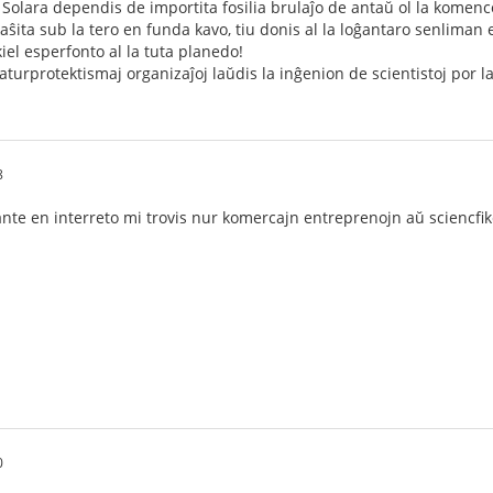
, Solara dependis de importita fosilia brulaĵo de antaŭ ol la komen
ŝita sub la tero en funda kavo, tiu donis al la loĝantaro senliman 
iel esperfonto al la tuta planedo!
naturprotektismaj organizaĵoj laŭdis la inĝenion de scientistoj por l
8
ante en interreto mi trovis nur komercajn entreprenojn aŭ sciencfik
0