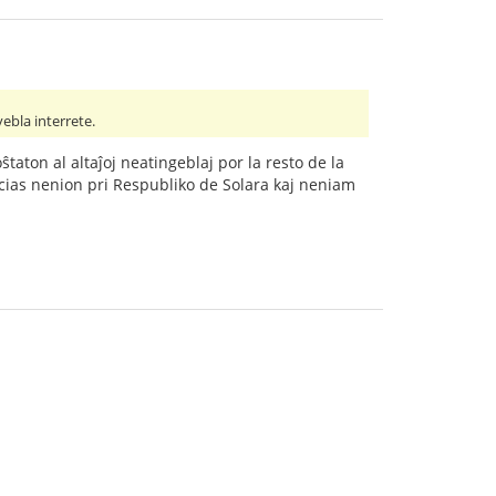
ebla interrete.
ŝtaton al altaĵoj neatingeblaj por la resto de la
i scias nenion pri Respubliko de Solara kaj neniam