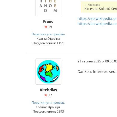
Altebrilas:
Kio estas Solaro? Ser
https://eo.wikipedia.
Frano
https://eo.wikipedia.o
19
Переглянути профіль
Країна: Україна
Повідомлення: 1191
21 серпня 2025 р. 09:50:0
Dankon. Interese, sed 
Altebrilas
77
Переглянути профіль
Країна: Франція
Повідомлення: 5393