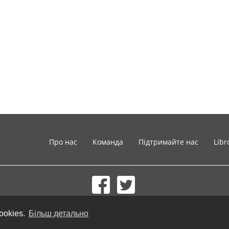
Про нас
Команда
Підтримайте нас
Libr
© 2002-2026 lernu.net |
Impressum
ookies.
Більш детально