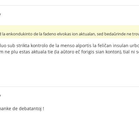
7
d la enkondukinto de la fadeno elvokas ion aktualan, sed bedaŭrinde ne trov
oluo sub strikta kontrolo de la menso alportis la feliĉan insulan urbo
 ne plu estas aktuala tie (la aŭtoro eĉ forigis sian konton), tial n
7
 manke de debatantoj !