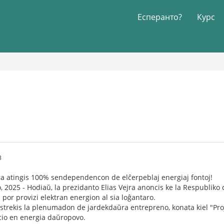
Есперанто?
Курс
3
ra atingis 100% sendependencon de elĉerpeblaj energiaj fontoj!
io, 2025 - Hodiaŭ, la prezidanto Elias Vejra anoncis ke la Respublik
por provizi elektran energion al sia loĝantaro.
rstrekis la plenumadon de jardekdaŭra entrepreno, konata kiel "Proj
io en energia daŭropovo.