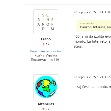
21 серпня 2025 р. 14:35:0
Altebrilas:
Dankon. Interese, se
400 jaroj da izolita ev
Frano
mondo. La Interreto jam
19
scios.
Переглянути профіль
Країна: Україна
Повідомлення: 1191
21 серпня 2025 р. 21:30:2
...kaj ĉesis la debato,
Altebrilas
77