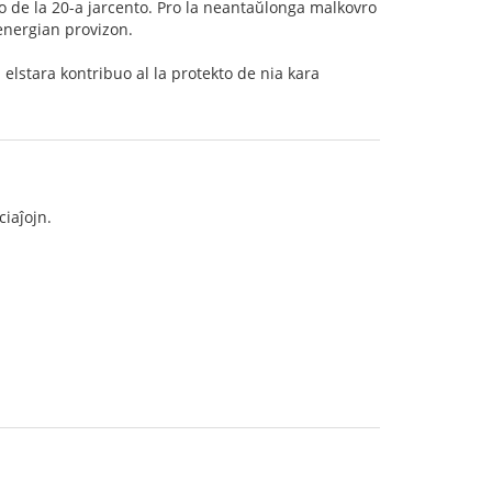
co de la 20-a jarcento. Pro la neantaŭlonga malkovro
energian provizon.
a elstara kontribuo al la protekto de nia kara
ciaĵojn.