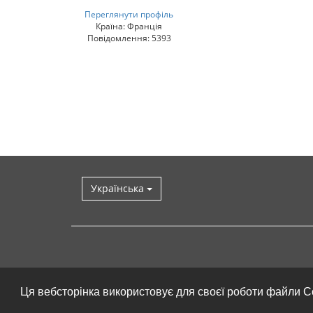
Переглянути профіль
Країна: Франція
Повідомлення: 5393
Українська
Ця вебсторінка використовує для своєї роботи файли C