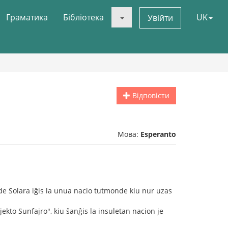
Граматика
Бібліотека
UK
Увійти
Відповісти
Мова:
Esperanto
o de Solara iĝis la unua nacio tutmonde kiu nur uzas
ekto Sunfajro", kiu ŝanĝis la insuletan nacion je