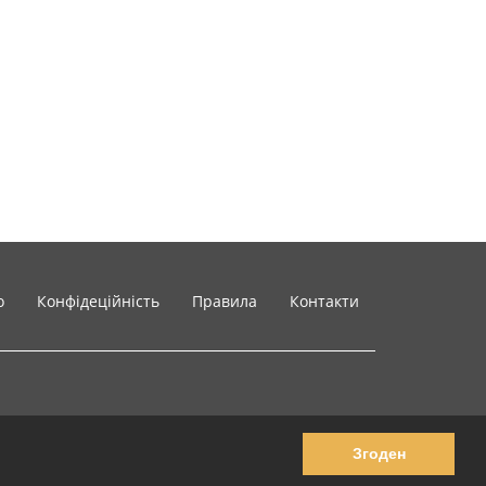
o
Конфідеційність
Правила
Контакти
Згоден