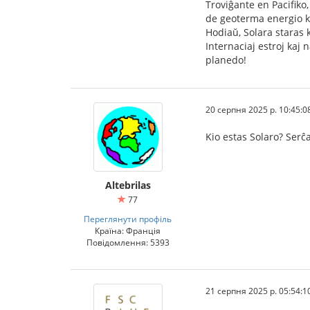
Troviĝante en Pacifiko
de geoterma energio ka
Hodiaŭ, Solara staras k
Internaciaj estroj kaj 
planedo!
20 серпня 2025 р. 10:45:0
Kio estas Solaro? Serĉ
Altebrilas
77
Переглянути профіль
Країна: Франція
Повідомлення: 5393
21 серпня 2025 р. 05:54:1