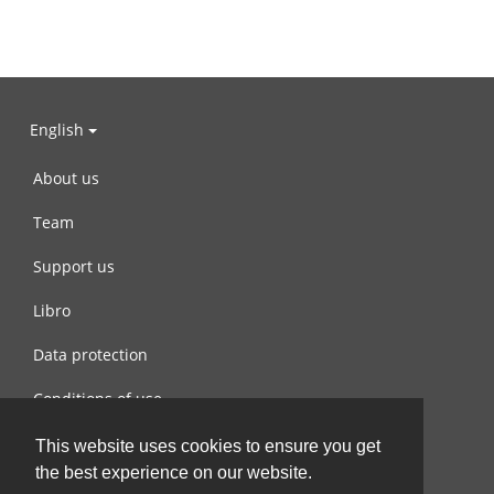
English
About us
Team
Support us
Libro
Data protection
Conditions of use
Contact us
This website uses cookies to ensure you get
the best experience on our website.