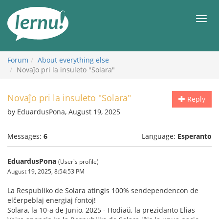
Skip
to
Men
the
content
Forum
About everything else
Novaĵo pri la insuleto "Solara"
Novaĵo pri la insuleto "Solara"
Reply
by EduardusPona, August 19, 2025
Messages:
6
Language:
Esperanto
EduardusPona
(User's profile)
August 19, 2025, 8:54:53 PM
La Respubliko de Solara atingis 100% sendependencon de
elĉerpeblaj energiaj fontoj!
Solara, la 10-a de Junio, 2025 - Hodiaŭ, la prezidanto Elias