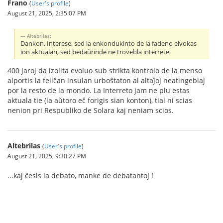
Frano
(
User's profile
)
August 21, 2025, 2:35:07 PM
Altebrilas:
Dankon. Interese, sed la enkondukinto de la fadeno elvokas
ion aktualan, sed bedaŭrinde ne trovebla interrete.
400 jaroj da izolita evoluo sub strikta kontrolo de la menso
alportis la feliĉan insulan urboŝtaton al altaĵoj neatingeblaj
por la resto de la mondo. La Interreto jam ne plu estas
aktuala tie (la aŭtoro eĉ forigis sian konton), tial ni scias
nenion pri Respubliko de Solara kaj neniam scios.
Altebrilas
(
User's profile
)
August 21, 2025, 9:30:27 PM
...kaj ĉesis la debato, manke de debatantoj !