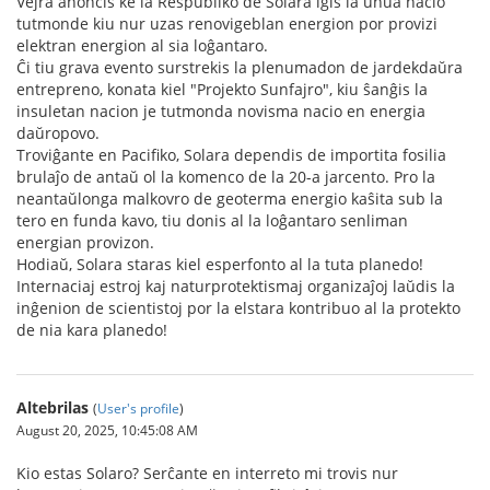
Vejra anoncis ke la Respubliko de Solara iĝis la unua nacio
tutmonde kiu nur uzas renovigeblan energion por provizi
elektran energion al sia loĝantaro.
Ĉi tiu grava evento surstrekis la plenumadon de jardekdaŭra
entrepreno, konata kiel "Projekto Sunfajro", kiu ŝanĝis la
insuletan nacion je tutmonda novisma nacio en energia
daŭropovo.
Troviĝante en Pacifiko, Solara dependis de importita fosilia
brulaĵo de antaŭ ol la komenco de la 20-a jarcento. Pro la
neantaŭlonga malkovro de geoterma energio kaŝita sub la
tero en funda kavo, tiu donis al la loĝantaro senliman
energian provizon.
Hodiaŭ, Solara staras kiel esperfonto al la tuta planedo!
Internaciaj estroj kaj naturprotektismaj organizaĵoj laŭdis la
inĝenion de scientistoj por la elstara kontribuo al la protekto
de nia kara planedo!
Altebrilas
(
User's profile
)
August 20, 2025, 10:45:08 AM
Kio estas Solaro? Serĉante en interreto mi trovis nur