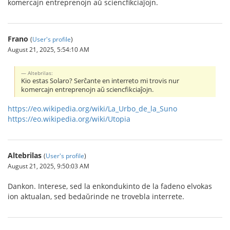
komercajn entreprenojn aŭ sciencfikciaĵojn.
Frano
(
User's profile
)
August 21, 2025, 5:54:10 AM
Altebrilas:
Kio estas Solaro? Serĉante en interreto mi trovis nur
komercajn entreprenojn aŭ sciencfikciaĵojn.
https://eo.wikipedia.org/wiki/La_Urbo_de_la_Suno
https://eo.wikipedia.org/wiki/Utopia
Altebrilas
(
User's profile
)
August 21, 2025, 9:50:03 AM
Dankon. Interese, sed la enkondukinto de la fadeno elvokas
ion aktualan, sed bedaŭrinde ne trovebla interrete.