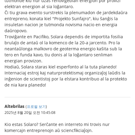
tutmonde kiu nur uzas renovigeblan energion por provizi
elektran energion al sia loĝantaro.
Ĉi tiu grava evento surstrekis la plenumadon de jardekdaŭra
entrepreno, konata kiel "Projekto Sunfajro", kiu ŝanĝis la
insuletan nacion je tutmonda novisma nacio en energia
daŭropovo.
Troviĝante en Pacifiko, Solara dependis de importita fosilia
brulaĵo de antaŭ ol la komenco de la 20-a jarcento. Pro la
neantaŭlonga malkovro de geoterma energio kaŝita sub la
tero en funda kavo, tiu donis al la loĝantaro senliman
energian provizon.
Hodiaŭ, Solara staras kiel esperfonto al la tuta planedo!
Internaciaj estroj kaj naturprotektismaj organizaĵoj laŭdis la
inĝenion de scientistoj por la elstara kontribuo al la protekto
de nia kara planedo!
Altebrilas
(
프로필 보기
)
2025년 8월 20일 오전 10:45:08
Kio estas Solaro? Serĉante en interreto mi trovis nur
komercajn entreprenojn aŭ sciencfikciaĵojn.