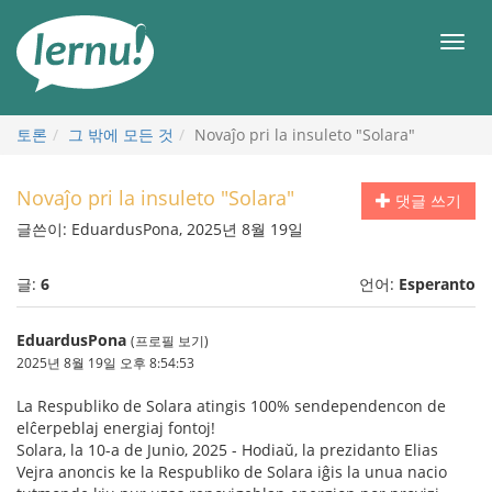
본
문
메
으
뉴
로
토론
그 밖에 모든 것
Novaĵo pri la insuleto "Solara"
Novaĵo pri la insuleto "Solara"
댓글 쓰기
글쓴이: EduardusPona, 2025년 8월 19일
글:
6
언어:
Esperanto
EduardusPona
(프로필 보기)
2025년 8월 19일 오후 8:54:53
La Respubliko de Solara atingis 100% sendependencon de
elĉerpeblaj energiaj fontoj!
Solara, la 10-a de Junio, 2025 - Hodiaŭ, la prezidanto Elias
Vejra anoncis ke la Respubliko de Solara iĝis la unua nacio