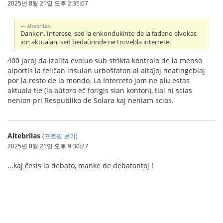
2025년 8월 21일 오후 2:35:07
Altebrilas:
Dankon. Interese, sed la enkondukinto de la fadeno elvokas
ion aktualan, sed bedaŭrinde ne trovebla interrete.
400 jaroj da izolita evoluo sub strikta kontrolo de la menso
alportis la feliĉan insulan urboŝtaton al altaĵoj neatingeblaj
por la resto de la mondo. La Interreto jam ne plu estas
aktuala tie (la aŭtoro eĉ forigis sian konton), tial ni scias
nenion pri Respubliko de Solara kaj neniam scios.
Altebrilas
(
프로필 보기
)
2025년 8월 21일 오후 9:30:27
...kaj ĉesis la debato, manke de debatantoj !