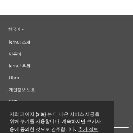
한국어
lernu! 소개
만든이
lernu! 후원
Libro
개인정보 보호
약관
제안, 문의
저희 페이지 {site} 는 더 나은 서비스 제공을
위해 쿠키를 사용합니다. 계속하시면 쿠키사
용에 동의한 것으로 간주합니다.
추가 정보