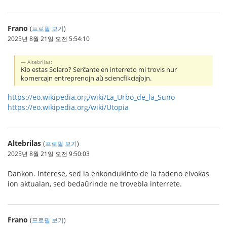
Frano
(
프로필 보기
)
2025년 8월 21일 오전 5:54:10
Altebrilas:
Kio estas Solaro? Serĉante en interreto mi trovis nur
komercajn entreprenojn aŭ sciencfikciaĵojn.
https://eo.wikipedia.org/wiki/La_Urbo_de_la_Suno
https://eo.wikipedia.org/wiki/Utopia
Altebrilas
(
프로필 보기
)
2025년 8월 21일 오전 9:50:03
Dankon. Interese, sed la enkondukinto de la fadeno elvokas
ion aktualan, sed bedaŭrinde ne trovebla interrete.
Frano
(
프로필 보기
)