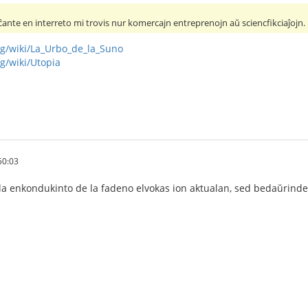
ĉante en interreto mi trovis nur komercajn entreprenojn aŭ sciencfikciaĵojn.
org/wiki/La_Urbo_de_la_Suno
rg/wiki/Utopia
50:03
la enkondukinto de la fadeno elvokas ion aktualan, sed bedaŭrinde 