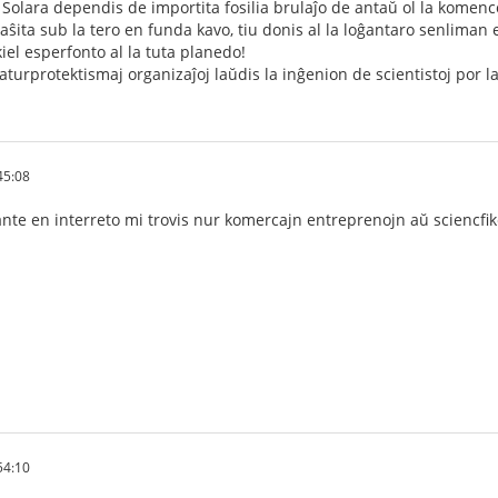
, Solara dependis de importita fosilia brulaĵo de antaŭ ol la komen
ŝita sub la tero en funda kavo, tiu donis al la loĝantaro senliman 
iel esperfonto al la tuta planedo!
naturprotektismaj organizaĵoj laŭdis la inĝenion de scientistoj por l
45:08
ante en interreto mi trovis nur komercajn entreprenojn aŭ sciencfik
54:10