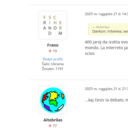
2025 m. rugpjūtis 21 d. 14:
Altebrilas:
Dankon. Interese, se
400 jaroj da izolita ev
Frano
mondo. La Interreto jam
19
scios.
Rodyti profilį
Šalis: Ukraina
Žinutės: 1191
2025 m. rugpjūtis 21 d. 21:
...kaj ĉesis la debato,
Altebrilas
77