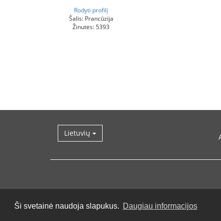
Rodyti profilį
Šalis: Prancūzija
Žinutės: 5393
Lietuvių
Ši svetainė naudoja slapukus.
Daugiau informacijos