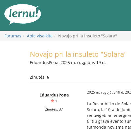
Į
turinį
Forumas
Apie visa kita
Novaĵo pri la insuleto "Solara"
Novaĵo pri la insuleto "Solara"
EduardusPona, 2025 m. rugpjūtis 19 d.
Žinutės:
6
2025 m. rugpjūtis 19 d. 20:
EduardusPona
1
La Respubliko de Sola
Žinutės: 37
Solara, la 10-a de Jun
renovigeblan energion 
Ĉi tiu grava evento su
tutmonda novisma nac