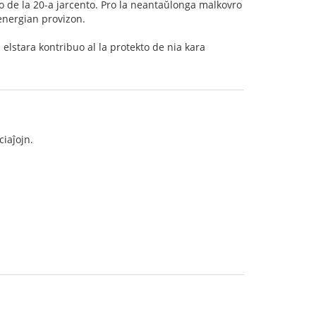
co de la 20-a jarcento. Pro la neantaŭlonga malkovro
energian provizon.
a elstara kontribuo al la protekto de nia kara
ciaĵojn.