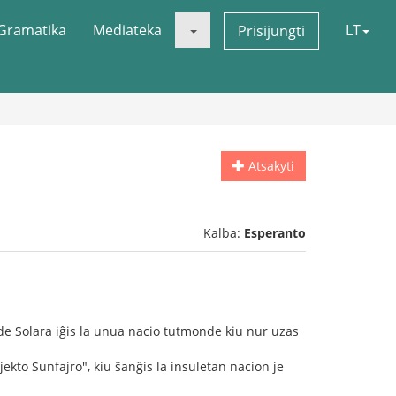
Gramatika
Mediateka
LT
Prisijungti
Atsakyti
Kalba:
Esperanto
o de Solara iĝis la unua nacio tutmonde kiu nur uzas
ekto Sunfajro", kiu ŝanĝis la insuletan nacion je