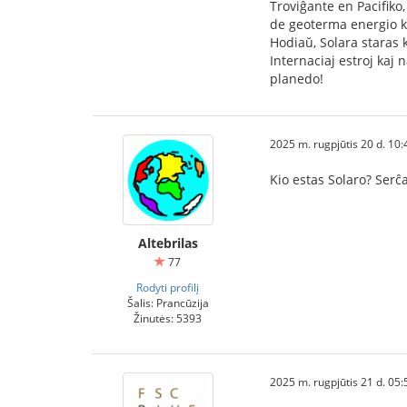
Troviĝante en Pacifiko
de geoterma energio ka
Hodiaŭ, Solara staras k
Internaciaj estroj kaj 
planedo!
2025 m. rugpjūtis 20 d. 10:
Kio estas Solaro? Serĉ
Altebrilas
77
Rodyti profilį
Šalis: Prancūzija
Žinutės: 5393
2025 m. rugpjūtis 21 d. 05: