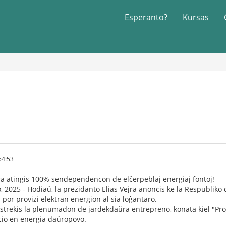
Esperanto?
Kursas
54:53
ra atingis 100% sendependencon de elĉerpeblaj energiaj fontoj!
io, 2025 - Hodiaŭ, la prezidanto Elias Vejra anoncis ke la Respublik
por provizi elektran energion al sia loĝantaro.
rstrekis la plenumadon de jardekdaŭra entrepreno, konata kiel "Proj
io en energia daŭropovo.