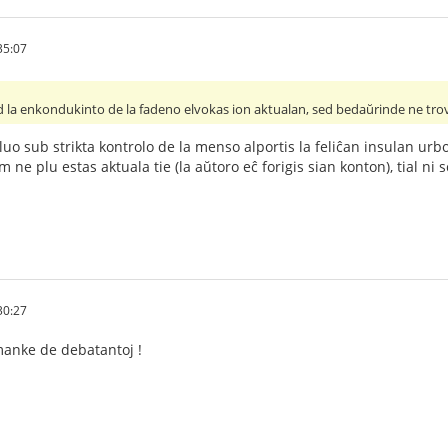
35:07
d la enkondukinto de la fadeno elvokas ion aktualan, sed bedaŭrinde ne trov
oluo sub strikta kontrolo de la menso alportis la feliĉan insulan urbo
 ne plu estas aktuala tie (la aŭtoro eĉ forigis sian konton), tial n
30:27
 manke de debatantoj !