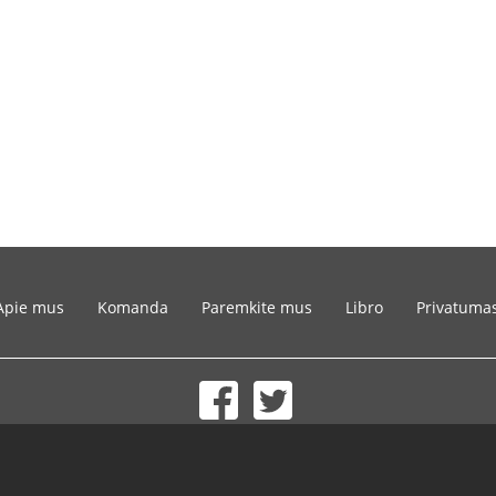
Apie mus
Komanda
Paremkite mus
Libro
Privatuma
© 2002-2026 lernu.net |
Impressum