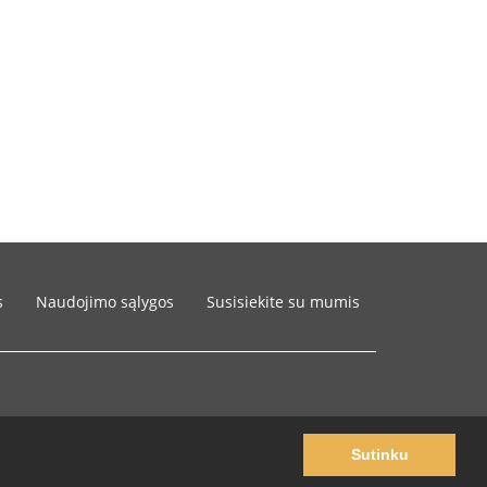
s
Naudojimo sąlygos
Susisiekite su mumis
Sutinku