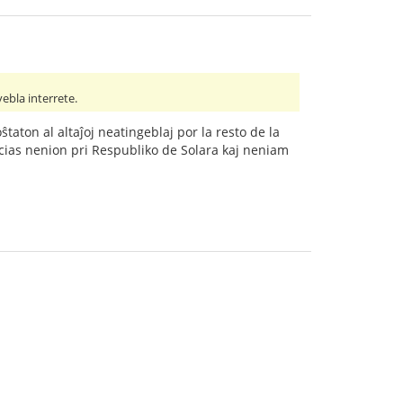
ebla interrete.
ŝtaton al altaĵoj neatingeblaj por la resto de la
i scias nenion pri Respubliko de Solara kaj neniam