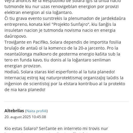
Vejra anoncis ke la Respubliko de Solara iĝis la unua nacio
tutmonde kiu nur uzas renovigeblan energion por provizi
elektran energion al sia loĝantaro.
Ĉi tiu grava evento surstrekis la plenumadon de jardekdaŭra
entrepreno, konata kiel "Projekto Sunfajro", kiu ŝanĝis la
insuletan nacion je tutmonda novisma nacio en energia
daŭropovo.
Troviĝante en Pacifiko, Solara dependis de importita fosilia
brulaĵo de antaŭ ol la komenco de la 20-a jarcento. Pro la
neantaŭlonga malkovro de geoterma energio kaŝita sub la
tero en funda kavo, tiu donis al la loĝantaro senliman
energian provizon.
Hodiaŭ, Solara staras kiel esperfonto al la tuta planedo!
Internaciaj estroj kaj naturprotektismaj organizaĵoj laŭdis la
inĝenion de scientistoj por la elstara kontribuo al la protekto
de nia kara planedo!
Altebrilas
(
Näita profiili
)
20. august 2025 10:45.08
Kio estas Solaro? Serĉante en interreto mi trovis nur