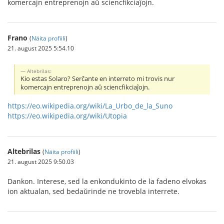
komercajn entreprenojn aŭ sciencfikciaĵojn.
Frano
(
Näita profiili
)
21. august 2025 5:54.10
Altebrilas:
Kio estas Solaro? Serĉante en interreto mi trovis nur
komercajn entreprenojn aŭ sciencfikciaĵojn.
https://eo.wikipedia.org/wiki/La_Urbo_de_la_Suno
https://eo.wikipedia.org/wiki/Utopia
Altebrilas
(
Näita profiili
)
21. august 2025 9:50.03
Dankon. Interese, sed la enkondukinto de la fadeno elvokas
ion aktualan, sed bedaŭrinde ne trovebla interrete.