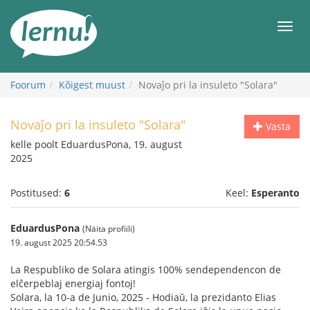
Sisu
juurde
Men
Foorum
Kõigest muust
Novaĵo pri la insuleto "Solara"
Novaĵo pri la insuleto "Solara"
Vasta
kelle poolt EduardusPona, 19. august
2025
Postitused:
6
Keel:
Esperanto
EduardusPona
(Näita profiili)
19. august 2025 20:54.53
La Respubliko de Solara atingis 100% sendependencon de
elĉerpeblaj energiaj fontoj!
Solara, la 10-a de Junio, 2025 - Hodiaŭ, la prezidanto Elias