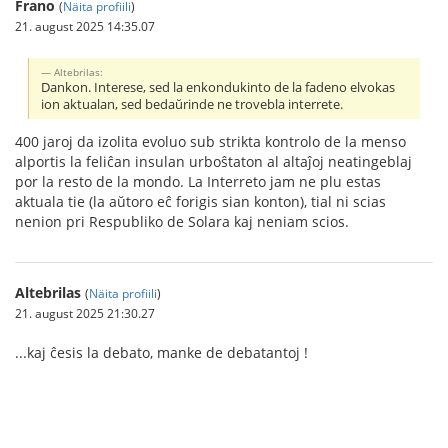
Frano
(
Näita profiili
)
21. august 2025 14:35.07
Altebrilas:
Dankon. Interese, sed la enkondukinto de la fadeno elvokas
ion aktualan, sed bedaŭrinde ne trovebla interrete.
400 jaroj da izolita evoluo sub strikta kontrolo de la menso
alportis la feliĉan insulan urboŝtaton al altaĵoj neatingeblaj
por la resto de la mondo. La Interreto jam ne plu estas
aktuala tie (la aŭtoro eĉ forigis sian konton), tial ni scias
nenion pri Respubliko de Solara kaj neniam scios.
Altebrilas
(
Näita profiili
)
21. august 2025 21:30.27
...kaj ĉesis la debato, manke de debatantoj !