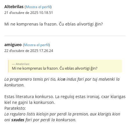
Altebrilas
(
Mostra el perfil
)
21 d’octubre de 2025 10.18.51
Mi ne komprenas la frazon. Ĉu eblas alivortigi ĝin?
amigueo
(
Mostra el perfil
)
22 d’octubre de 2025 17.26.24
Altebrilas:
Mi ne komprenas la frazon. Ĉu eblas alivortigi ĝin?
La programero temis pri tio, kio
n
indus fari por tuj malvenki la
konkurson.
Estas literatura konkurso. La reguloj estas ironiaj, cxar klarigas
kiel ne gajni la konkurson.
Parateksto:
La regularo listis kielojn por perdi la premion, aux klarigis kion
oni
sxudas
fari por perdi la konkurson.