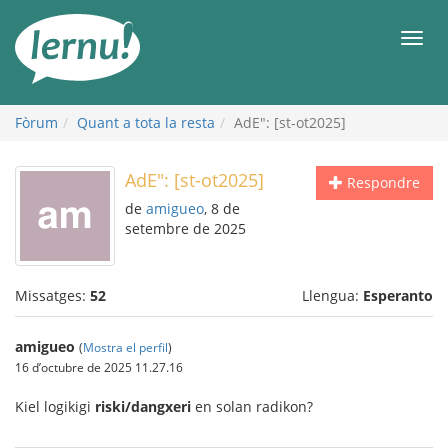
Al
contingut
Men
Fòrum
Quant a tota la resta
AdE": [st-ot2025]
AdE": [st-ot2025]
Respondre
de
amigueo
, 8 de
setembre de 2025
Missatges:
52
Llengua:
Esperanto
amigueo
(
Mostra el perfil
)
16 d’octubre de 2025 11.27.16
Kiel logikigi
riski/dangxeri
en solan radikon?