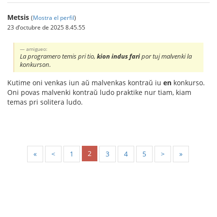
Metsis
(
Mostra el perfil
)
23 d’octubre de 2025 8.45.55
amigueo:
La programero temis pri tio,
kion indus fari
por tuj malvenki la
konkurson.
Kutime oni venkas iun aŭ malvenkas kontraŭ iu
en
konkurso.
Oni povas malvenki kontraŭ ludo praktike nur tiam, kiam
temas pri solitera ludo.
2
«
<
1
3
4
5
>
»