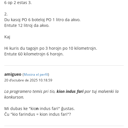
6 op 2 estas 3.
2.
Du kasoj PO 6 boteloj PO 1 litro da akvo.
Entute 12 litroj da akvo.
Kaj
Hi kuris du tagojn po 3 horojn po 10 kilometrojn.
Entute 60 kilometrojn 6 horojn.
amigueo
(
Mostra el perfil
)
20 d’octubre de 2025 10.18.59
La programero temis pri tio,
kion indus fari
por tuj malvenki la
konkurson.
Mi dubas ke "kio
n
indus fari" ĝustas.
Ĉu "kio farindus = kion indus fari"?