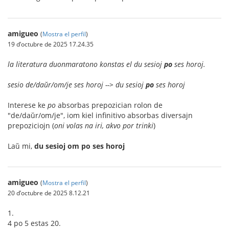
amigueo
(
Mostra el perfil
)
19 d’octubre de 2025 17.24.35
la literatura duonmaratono konstas el du sesioj
po
ses horoj.
sesio de/daŭr/om/je ses horoj --> du sesioj
po
ses horoj
Interese ke
po
absorbas prepozician rolon de
"de/daŭr/om/je", iom kiel infinitivo absorbas diversajn
prepoziciojn (
oni volas na iri, akvo por trinki
)
Laŭ mi,
du sesioj om po ses horoj
amigueo
(
Mostra el perfil
)
20 d’octubre de 2025 8.12.21
1.
4 po 5 estas 20.