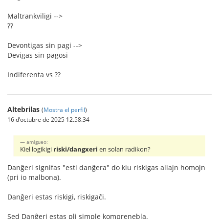
Maltrankviligi -->
??
Devontigas sin pagi -->
Devigas sin pagosi
Indiferenta vs ??
Altebrilas
(
Mostra el perfil
)
16 d’octubre de 2025 12.58.34
amigueo:
Kiel logikigi
riski/dangxeri
en solan radikon?
Danĝeri signifas "esti danĝera" do kiu riskigas aliajn homojn
(pri io malbona).
Danĝeri estas riskigi, riskigaĉi.
Sed Danĝeri estas pli simple komprenebla.