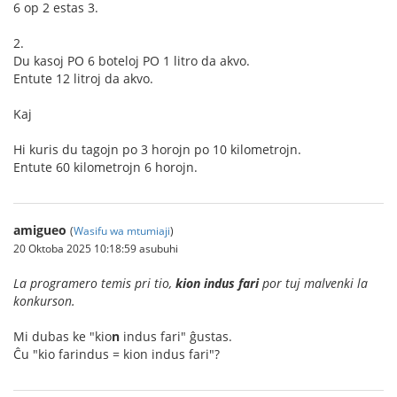
6 op 2 estas 3.
2.
Du kasoj PO 6 boteloj PO 1 litro da akvo.
Entute 12 litroj da akvo.
Kaj
Hi kuris du tagojn po 3 horojn po 10 kilometrojn.
Entute 60 kilometrojn 6 horojn.
amigueo
(
Wasifu wa mtumiaji
)
20 Oktoba 2025 10:18:59 asubuhi
La programero temis pri tio,
kion indus fari
por tuj malvenki la
konkurson.
Mi dubas ke "kio
n
indus fari" ĝustas.
Ĉu "kio farindus = kion indus fari"?