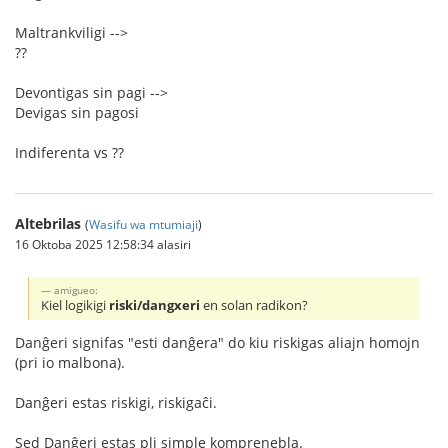
Maltrankviligi -->
??
Devontigas sin pagi -->
Devigas sin pagosi
Indiferenta vs ??
Altebrilas
(
Wasifu wa mtumiaji
)
16 Oktoba 2025 12:58:34 alasiri
amigueo:
Kiel logikigi
riski/dangxeri
en solan radikon?
Danĝeri signifas "esti danĝera" do kiu riskigas aliajn homojn
(pri io malbona).
Danĝeri estas riskigi, riskigaĉi.
Sed Danĝeri estas pli simple komprenebla.