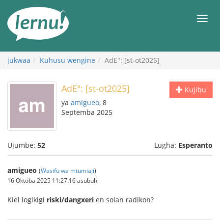
Kwa
maudhui
orod
jukwaa
Kuhusu wengine
AdE": [st-ot2025]
AdE": [st-ot2025]
Kujibu
ya
amigueo
, 8
Septemba 2025
Ujumbe:
52
Lugha:
Esperanto
amigueo
(
Wasifu wa mtumiaji
)
16 Oktoba 2025 11:27:16 asubuhi
Kiel logikigi
riski/dangxeri
en solan radikon?