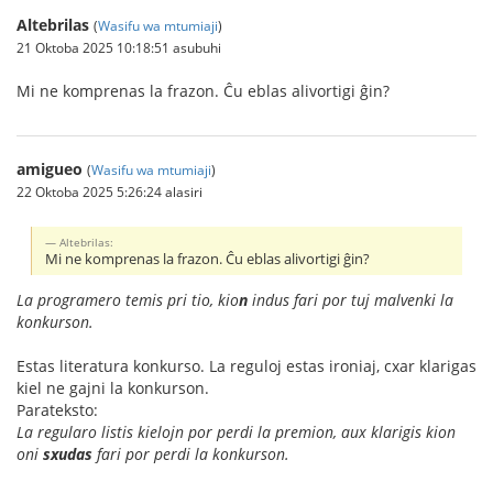
Altebrilas
(
Wasifu wa mtumiaji
)
21 Oktoba 2025 10:18:51 asubuhi
Mi ne komprenas la frazon. Ĉu eblas alivortigi ĝin?
amigueo
(
Wasifu wa mtumiaji
)
22 Oktoba 2025 5:26:24 alasiri
Altebrilas:
Mi ne komprenas la frazon. Ĉu eblas alivortigi ĝin?
La programero temis pri tio, kio
n
indus fari por tuj malvenki la
konkurson.
Estas literatura konkurso. La reguloj estas ironiaj, cxar klarigas
kiel ne gajni la konkurson.
Parateksto:
La regularo listis kielojn por perdi la premion, aux klarigis kion
oni
sxudas
fari por perdi la konkurson.