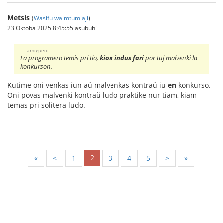
Metsis
(
Wasifu wa mtumiaji
)
23 Oktoba 2025 8:45:55 asubuhi
amigueo:
La programero temis pri tio,
kion indus fari
por tuj malvenki la
konkurson.
Kutime oni venkas iun aŭ malvenkas kontraŭ iu
en
konkurso.
Oni povas malvenki kontraŭ ludo praktike nur tiam, kiam
temas pri solitera ludo.
2
«
<
1
3
4
5
>
»