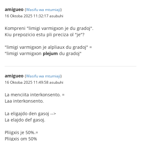
amigueo
(
Wasifu wa mtumiaji
)
16 Oktoba 2025 11:32:17 asubuhi
Kompreni "limigi varmigxon je du gradoj".
Kiu prepozicio estu pli preciza ol "je"?
"limigi varmigxon je alpliaux du gradoj" =
"limigi varmigxon
plejum
du gradoj"
amigueo
(
Wasifu wa mtumiaji
)
16 Oktoba 2025 11:49:58 asubuhi
La menciita interkonsento. =
Laa interkonsento.
La eligajdo den gasoj -->
La elajdo def gasoj.
Pliigxis je 50%.=
Pliigxis om 50%