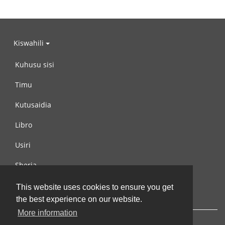
Kiswahili
Kuhusu sisi
Timu
Kutusaidia
Libro
Usiri
Sheria
Wasiliana na si
This website uses cookies to ensure you get
the best experience on our website.
More information