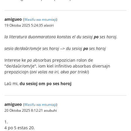
amigueo
(
Wasifu wa mtumiaji
)
19 Oktoba 2025 5:24:35 alasiri
la literatura duonmaratono konstas el du sesioj
po
ses horoj.
sesio de/daŭr/om/je ses horoj --> du sesioj
po
ses horoj
Interese ke
po
absorbas prepozician rolon de
"de/daŭr/om/je", iom kiel infinitivo absorbas diversajn
prepoziciojn (
oni volas na iri, akvo por trinki
)
Laŭ mi,
du sesioj om po ses horoj
amigueo
(
Wasifu wa mtumiaji
)
20 Oktoba 2025 8:12:21 asubuhi
1.
4 po 5 estas 20.