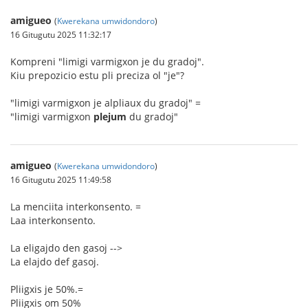
amigueo
(
Kwerekana umwidondoro
)
16 Gitugutu 2025 11:32:17
Kompreni "limigi varmigxon je du gradoj".
Kiu prepozicio estu pli preciza ol "je"?
"limigi varmigxon je alpliaux du gradoj" =
"limigi varmigxon
plejum
du gradoj"
amigueo
(
Kwerekana umwidondoro
)
16 Gitugutu 2025 11:49:58
La menciita interkonsento. =
Laa interkonsento.
La eligajdo den gasoj -->
La elajdo def gasoj.
Pliigxis je 50%.=
Pliigxis om 50%