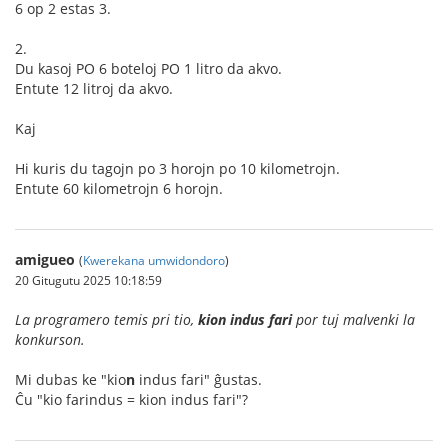
6 op 2 estas 3.
2.
Du kasoj PO 6 boteloj PO 1 litro da akvo.
Entute 12 litroj da akvo.
Kaj
Hi kuris du tagojn po 3 horojn po 10 kilometrojn.
Entute 60 kilometrojn 6 horojn.
amigueo
(
Kwerekana umwidondoro
)
20 Gitugutu 2025 10:18:59
La programero temis pri tio,
kion indus fari
por tuj malvenki la
konkurson.
Mi dubas ke "kio
n
indus fari" ĝustas.
Ĉu "kio farindus = kion indus fari"?