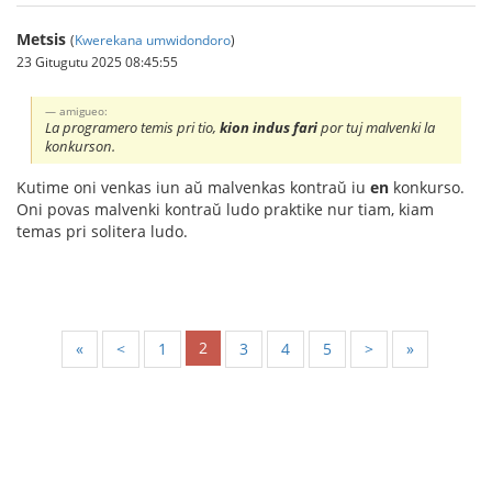
Metsis
(
Kwerekana umwidondoro
)
23 Gitugutu 2025 08:45:55
amigueo:
La programero temis pri tio,
kion indus fari
por tuj malvenki la
konkurson.
Kutime oni venkas iun aŭ malvenkas kontraŭ iu
en
konkurso.
Oni povas malvenki kontraŭ ludo praktike nur tiam, kiam
temas pri solitera ludo.
2
«
<
1
3
4
5
>
»