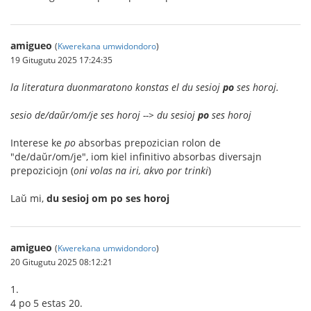
amigueo
(
Kwerekana umwidondoro
)
19 Gitugutu 2025 17:24:35
la literatura duonmaratono konstas el du sesioj
po
ses horoj.
sesio de/daŭr/om/je ses horoj --> du sesioj
po
ses horoj
Interese ke
po
absorbas prepozician rolon de
"de/daŭr/om/je", iom kiel infinitivo absorbas diversajn
prepoziciojn (
oni volas na iri, akvo por trinki
)
Laŭ mi,
du sesioj om po ses horoj
amigueo
(
Kwerekana umwidondoro
)
20 Gitugutu 2025 08:12:21
1.
4 po 5 estas 20.