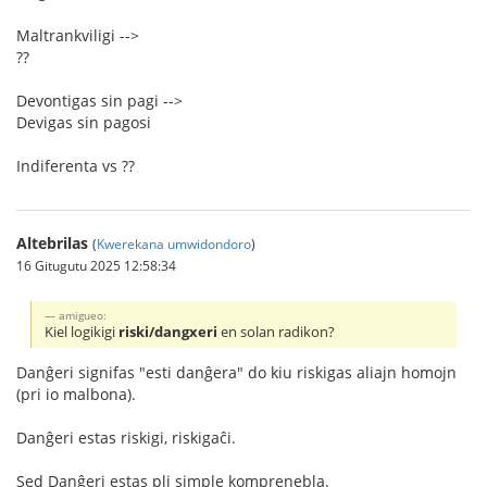
Maltrankviligi -->
??
Devontigas sin pagi -->
Devigas sin pagosi
Indiferenta vs ??
Altebrilas
(
Kwerekana umwidondoro
)
16 Gitugutu 2025 12:58:34
amigueo:
Kiel logikigi
riski/dangxeri
en solan radikon?
Danĝeri signifas "esti danĝera" do kiu riskigas aliajn homojn
(pri io malbona).
Danĝeri estas riskigi, riskigaĉi.
Sed Danĝeri estas pli simple komprenebla.