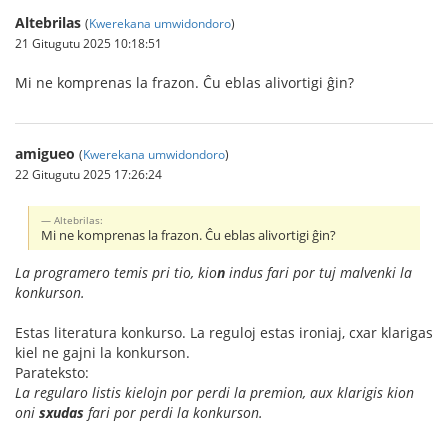
Altebrilas
(
Kwerekana umwidondoro
)
21 Gitugutu 2025 10:18:51
Mi ne komprenas la frazon. Ĉu eblas alivortigi ĝin?
amigueo
(
Kwerekana umwidondoro
)
22 Gitugutu 2025 17:26:24
Altebrilas:
Mi ne komprenas la frazon. Ĉu eblas alivortigi ĝin?
La programero temis pri tio, kio
n
indus fari por tuj malvenki la
konkurson.
Estas literatura konkurso. La reguloj estas ironiaj, cxar klarigas
kiel ne gajni la konkurson.
Parateksto:
La regularo listis kielojn por perdi la premion, aux klarigis kion
oni
sxudas
fari por perdi la konkurson.