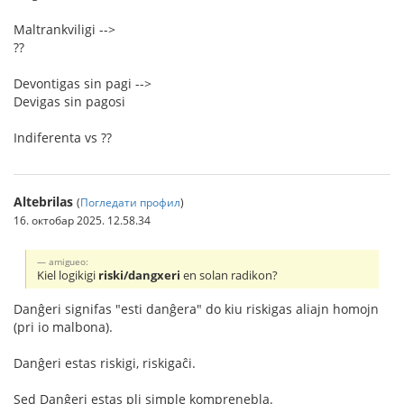
Maltrankviligi -->
??
Devontigas sin pagi -->
Devigas sin pagosi
Indiferenta vs ??
Altebrilas
(
Погледати профил
)
16. октобар 2025. 12.58.34
amigueo:
Kiel logikigi
riski/dangxeri
en solan radikon?
Danĝeri signifas "esti danĝera" do kiu riskigas aliajn homojn
(pri io malbona).
Danĝeri estas riskigi, riskigaĉi.
Sed Danĝeri estas pli simple komprenebla.