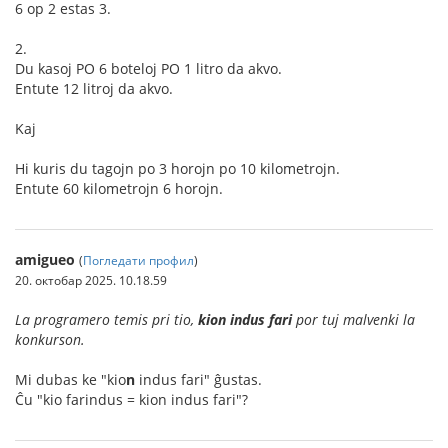
6 op 2 estas 3.
2.
Du kasoj PO 6 boteloj PO 1 litro da akvo.
Entute 12 litroj da akvo.
Kaj
Hi kuris du tagojn po 3 horojn po 10 kilometrojn.
Entute 60 kilometrojn 6 horojn.
amigueo
(
Погледати профил
)
20. октобар 2025. 10.18.59
La programero temis pri tio,
kion indus fari
por tuj malvenki la
konkurson.
Mi dubas ke "kio
n
indus fari" ĝustas.
Ĉu "kio farindus = kion indus fari"?