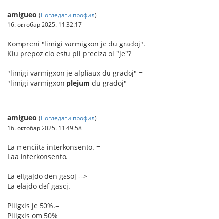
amigueo
(
Погледати профил
)
16. октобар 2025. 11.32.17
Kompreni "limigi varmigxon je du gradoj".
Kiu prepozicio estu pli preciza ol "je"?
"limigi varmigxon je alpliaux du gradoj" =
"limigi varmigxon
plejum
du gradoj"
amigueo
(
Погледати профил
)
16. октобар 2025. 11.49.58
La menciita interkonsento. =
Laa interkonsento.
La eligajdo den gasoj -->
La elajdo def gasoj.
Pliigxis je 50%.=
Pliigxis om 50%