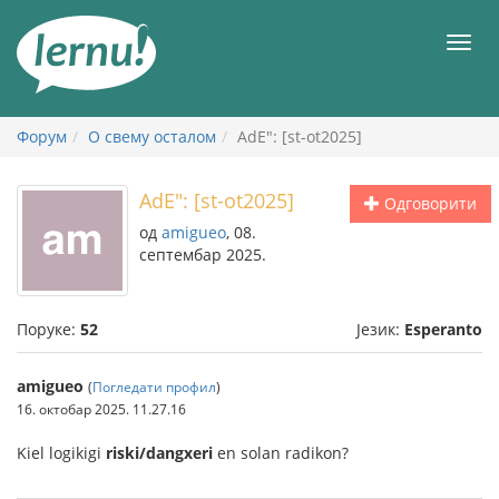
У
садржају
Мен
Форум
О свему осталом
AdE": [st-ot2025]
AdE": [st-ot2025]
Одговорити
од
amigueo
, 08.
септембар 2025.
Поруке:
52
Језик:
Esperanto
amigueo
(
Погледати профил
)
16. октобар 2025. 11.27.16
Kiel logikigi
riski/dangxeri
en solan radikon?