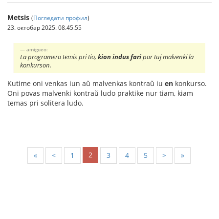
Metsis
(
Погледати профил
)
23. октобар 2025. 08.45.55
amigueo:
La programero temis pri tio,
kion indus fari
por tuj malvenki la
konkurson.
Kutime oni venkas iun aŭ malvenkas kontraŭ iu
en
konkurso.
Oni povas malvenki kontraŭ ludo praktike nur tiam, kiam
temas pri solitera ludo.
2
«
<
1
3
4
5
>
»