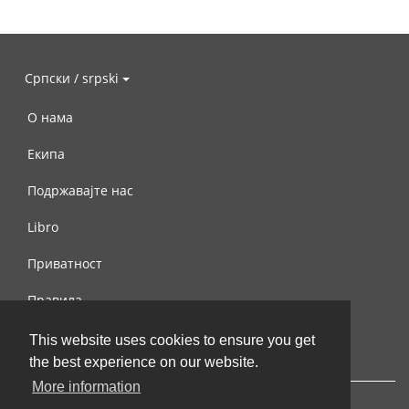
Српски / srpski
О нама
Екипа
Подржавајте нас
Libro
Приватност
Правила
Контактирајте нас
This website uses cookies to ensure you get
the best experience on our website.
More information