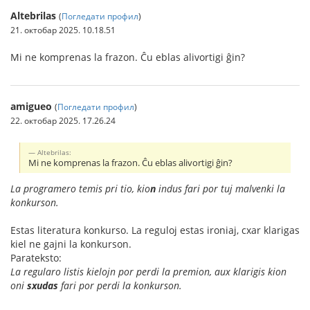
Altebrilas
(
Погледати профил
)
21. октобар 2025. 10.18.51
Mi ne komprenas la frazon. Ĉu eblas alivortigi ĝin?
amigueo
(
Погледати профил
)
22. октобар 2025. 17.26.24
Altebrilas:
Mi ne komprenas la frazon. Ĉu eblas alivortigi ĝin?
La programero temis pri tio, kio
n
indus fari por tuj malvenki la
konkurson.
Estas literatura konkurso. La reguloj estas ironiaj, cxar klarigas
kiel ne gajni la konkurson.
Parateksto:
La regularo listis kielojn por perdi la premion, aux klarigis kion
oni
sxudas
fari por perdi la konkurson.