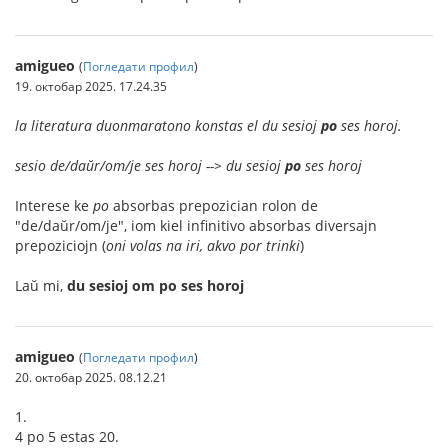
amigueo
(
Погледати профил
)
19. октобар 2025. 17.24.35
la literatura duonmaratono konstas el du sesioj
po
ses horoj.
sesio de/daŭr/om/je ses horoj --> du sesioj
po
ses horoj
Interese ke
po
absorbas prepozician rolon de
"de/daŭr/om/je", iom kiel infinitivo absorbas diversajn
prepoziciojn (
oni volas na iri, akvo por trinki
)
Laŭ mi,
du sesioj om po ses horoj
amigueo
(
Погледати профил
)
20. октобар 2025. 08.12.21
1.
4 po 5 estas 20.