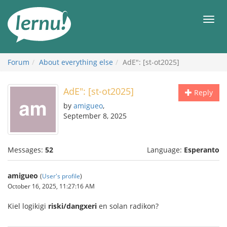
Skip
to
Men
the
content
Forum
About everything else
AdE": [st-ot2025]
AdE": [st-ot2025]
Reply
by
amigueo
,
September 8, 2025
Messages:
52
Language:
Esperanto
amigueo
(
User's profile
)
October 16, 2025, 11:27:16 AM
Kiel logikigi
riski/dangxeri
en solan radikon?