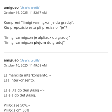
amigueo
(
User's profile
)
October 16, 2025, 11:32:17 AM
Kompreni "limigi varmigxon je du gradoj".
Kiu prepozicio estu pli preciza ol "je"?
"limigi varmigxon je alpliaux du gradoj" =
"limigi varmigxon
plejum
du gradoj"
amigueo
(
User's profile
)
October 16, 2025, 11:49:58 AM
La menciita interkonsento. =
Laa interkonsento.
La eligajdo den gasoj -->
La elajdo def gasoj.
Pliigxis je 50%.=
Pliigxis om 50%