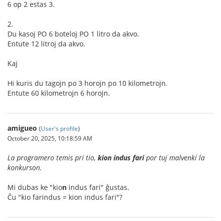
6 op 2 estas 3.
2.
Du kasoj PO 6 boteloj PO 1 litro da akvo.
Entute 12 litroj da akvo.
Kaj
Hi kuris du tagojn po 3 horojn po 10 kilometrojn.
Entute 60 kilometrojn 6 horojn.
amigueo
(
User's profile
)
October 20, 2025, 10:18:59 AM
La programero temis pri tio,
kion indus fari
por tuj malvenki la
konkurson.
Mi dubas ke "kio
n
indus fari" ĝustas.
Ĉu "kio farindus = kion indus fari"?