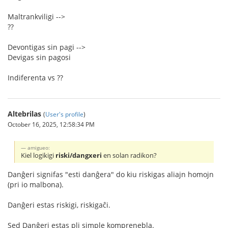
Maltrankviligi -->
??
Devontigas sin pagi -->
Devigas sin pagosi
Indiferenta vs ??
Altebrilas
(
User's profile
)
October 16, 2025, 12:58:34 PM
amigueo:
Kiel logikigi
riski/dangxeri
en solan radikon?
Danĝeri signifas "esti danĝera" do kiu riskigas aliajn homojn
(pri io malbona).
Danĝeri estas riskigi, riskigaĉi.
Sed Danĝeri estas pli simple komprenebla.