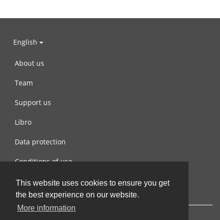
English
About us
Team
Support us
Libro
Data protection
Conditions of use
Contact us
This website uses cookies to ensure you get
the best experience on our website.
More information