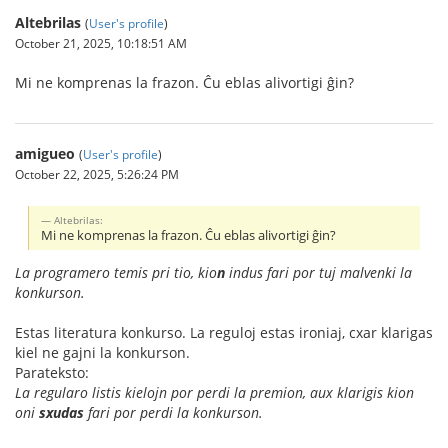
Altebrilas
(
User's profile
)
October 21, 2025, 10:18:51 AM
Mi ne komprenas la frazon. Ĉu eblas alivortigi ĝin?
amigueo
(
User's profile
)
October 22, 2025, 5:26:24 PM
Altebrilas:
Mi ne komprenas la frazon. Ĉu eblas alivortigi ĝin?
La programero temis pri tio, kio
n
indus fari por tuj malvenki la
konkurson.
Estas literatura konkurso. La reguloj estas ironiaj, cxar klarigas
kiel ne gajni la konkurson.
Parateksto:
La regularo listis kielojn por perdi la premion, aux klarigis kion
oni
sxudas
fari por perdi la konkurson.