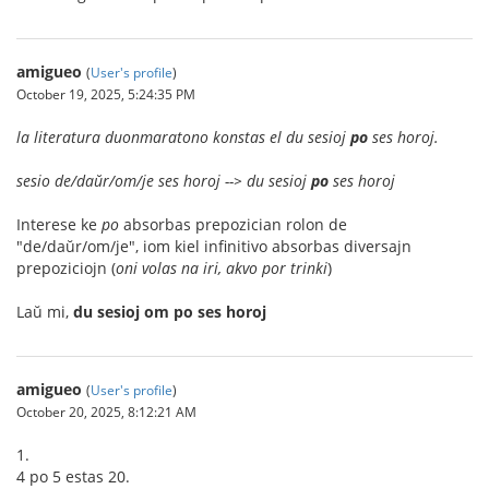
amigueo
(
User's profile
)
October 19, 2025, 5:24:35 PM
la literatura duonmaratono konstas el du sesioj
po
ses horoj.
sesio de/daŭr/om/je ses horoj --> du sesioj
po
ses horoj
Interese ke
po
absorbas prepozician rolon de
"de/daŭr/om/je", iom kiel infinitivo absorbas diversajn
prepoziciojn (
oni volas na iri, akvo por trinki
)
Laŭ mi,
du sesioj om po ses horoj
amigueo
(
User's profile
)
October 20, 2025, 8:12:21 AM
1.
4 po 5 estas 20.