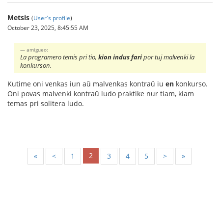
Metsis
(
User's profile
)
October 23, 2025, 8:45:55 AM
amigueo:
La programero temis pri tio,
kion indus fari
por tuj malvenki la
konkurson.
Kutime oni venkas iun aŭ malvenkas kontraŭ iu
en
konkurso.
Oni povas malvenki kontraŭ ludo praktike nur tiam, kiam
temas pri solitera ludo.
2
«
<
1
3
4
5
>
»