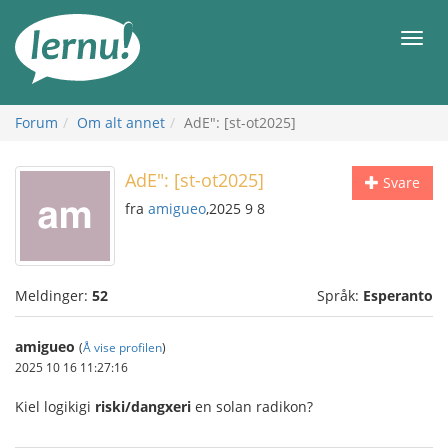
Til
innholdet
Meny
Forum
Om alt annet
AdE": [st-ot2025]
AdE": [st-ot2025]
Svare
fra
amigueo
,2025 9 8
Meldinger:
52
Språk:
Esperanto
amigueo
(
Å vise profilen
)
2025 10 16 11:27:16
Kiel logikigi
riski/dangxeri
en solan radikon?