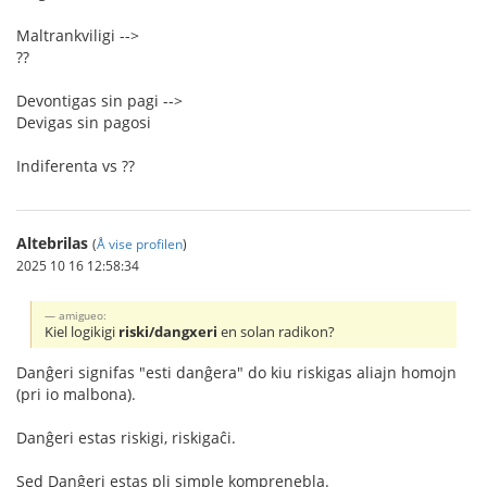
Maltrankviligi -->
??
Devontigas sin pagi -->
Devigas sin pagosi
Indiferenta vs ??
Altebrilas
(
Å vise profilen
)
2025 10 16 12:58:34
amigueo:
Kiel logikigi
riski/dangxeri
en solan radikon?
Danĝeri signifas "esti danĝera" do kiu riskigas aliajn homojn
(pri io malbona).
Danĝeri estas riskigi, riskigaĉi.
Sed Danĝeri estas pli simple komprenebla.