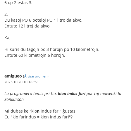
6 op 2 estas 3.
2.
Du kasoj PO 6 boteloj PO 1 litro da akvo.
Entute 12 litroj da akvo.
Kaj
Hi kuris du tagojn po 3 horojn po 10 kilometrojn.
Entute 60 kilometrojn 6 horojn.
amigueo
(
Å vise profilen
)
2025 10 20 10:18:59
La programero temis pri tio,
kion indus fari
por tuj malvenki la
konkurson.
Mi dubas ke "kio
n
indus fari" ĝustas.
Ĉu "kio farindus = kion indus fari"?