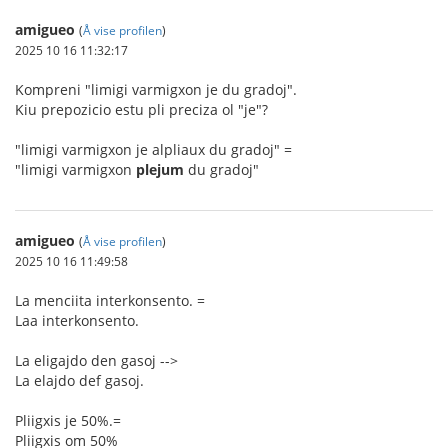
amigueo
(
Å vise profilen
)
2025 10 16 11:32:17
Kompreni "limigi varmigxon je du gradoj".
Kiu prepozicio estu pli preciza ol "je"?
"limigi varmigxon je alpliaux du gradoj" =
"limigi varmigxon
plejum
du gradoj"
amigueo
(
Å vise profilen
)
2025 10 16 11:49:58
La menciita interkonsento. =
Laa interkonsento.
La eligajdo den gasoj -->
La elajdo def gasoj.
Pliigxis je 50%.=
Pliigxis om 50%