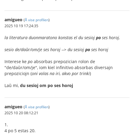
amigueo
(
Å vise profilen
)
2025 10 19 17:24:35
la literatura duonmaratono konstas el du sesioj
po
ses horoj.
sesio de/daŭr/om/je ses horoj --> du sesioj
po
ses horoj
Interese ke
po
absorbas prepozician rolon de
"de/daŭr/om/je", iom kiel infinitivo absorbas diversajn
prepoziciojn (
oni volas na iri, akvo por trinki
)
Laŭ mi,
du sesioj om po ses horoj
amigueo
(
Å vise profilen
)
2025 10 20 08:12:21
1.
4 po 5 estas 20.