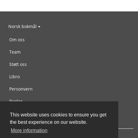
Norsk bokmål
Om oss
Team
Støtt oss
Libro
Personvern
Regler
Kontakt oss
This website uses cookies to ensure you get
the best experience on our website.
More information