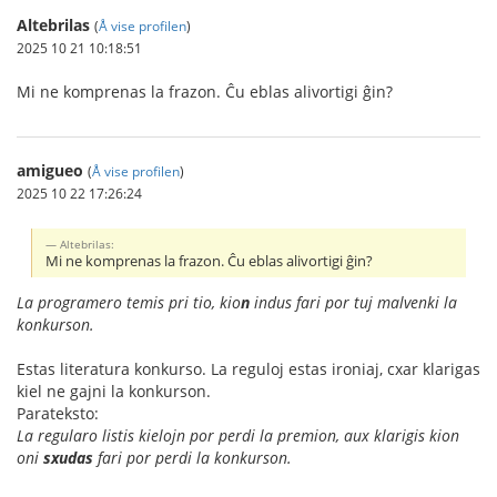
Altebrilas
(
Å vise profilen
)
2025 10 21 10:18:51
Mi ne komprenas la frazon. Ĉu eblas alivortigi ĝin?
amigueo
(
Å vise profilen
)
2025 10 22 17:26:24
Altebrilas:
Mi ne komprenas la frazon. Ĉu eblas alivortigi ĝin?
La programero temis pri tio, kio
n
indus fari por tuj malvenki la
konkurson.
Estas literatura konkurso. La reguloj estas ironiaj, cxar klarigas
kiel ne gajni la konkurson.
Parateksto:
La regularo listis kielojn por perdi la premion, aux klarigis kion
oni
sxudas
fari por perdi la konkurson.