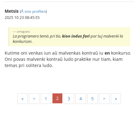
Metsis
(
Å vise profilen
)
2025 10 23 08:45:55
amigueo:
La programero temis pri tio,
kion indus fari
por tuj malvenki la
konkurson.
Kutime oni venkas iun aŭ malvenkas kontraŭ iu
en
konkurso.
Oni povas malvenki kontraŭ ludo praktike nur tiam, kiam
temas pri solitera ludo.
2
«
<
1
3
4
5
>
»