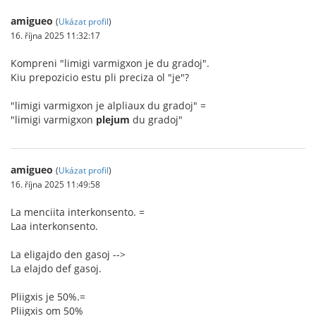
amigueo
(
Ukázat profil
)
16. října 2025 11:32:17
Kompreni "limigi varmigxon je du gradoj".
Kiu prepozicio estu pli preciza ol "je"?
"limigi varmigxon je alpliaux du gradoj" =
"limigi varmigxon
plejum
du gradoj"
amigueo
(
Ukázat profil
)
16. října 2025 11:49:58
La menciita interkonsento. =
Laa interkonsento.
La eligajdo den gasoj -->
La elajdo def gasoj.
Pliigxis je 50%.=
Pliigxis om 50%