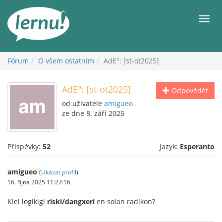
Přejít
k
Men
obsahu
Fórum
O všem ostatním
AdE": [st-ot2025]
AdE": [st-ot2025]
Odpovědět
od uživatele
amigueo
ze dne 8. září 2025
Příspěvky:
52
Jazyk:
Esperanto
amigueo
(
Ukázat profil
)
16. října 2025 11:27:16
Kiel logikigi
riski/dangxeri
en solan radikon?