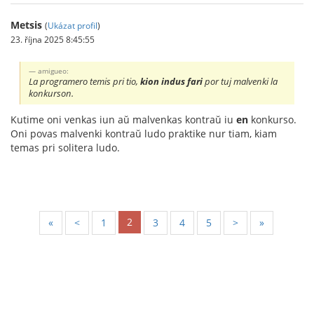
Metsis
(
Ukázat profil
)
23. října 2025 8:45:55
amigueo:
La programero temis pri tio,
kion indus fari
por tuj malvenki la
konkurson.
Kutime oni venkas iun aŭ malvenkas kontraŭ iu
en
konkurso.
Oni povas malvenki kontraŭ ludo praktike nur tiam, kiam
temas pri solitera ludo.
2
«
<
1
3
4
5
>
»