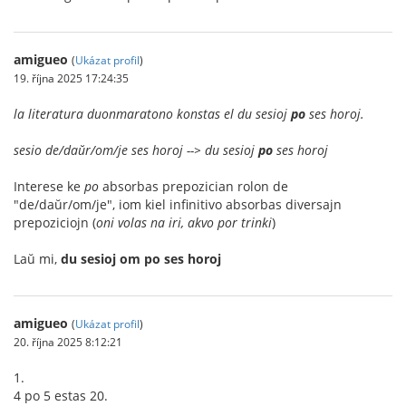
amigueo
(
Ukázat profil
)
19. října 2025 17:24:35
la literatura duonmaratono konstas el du sesioj
po
ses horoj.
sesio de/daŭr/om/je ses horoj --> du sesioj
po
ses horoj
Interese ke
po
absorbas prepozician rolon de
"de/daŭr/om/je", iom kiel infinitivo absorbas diversajn
prepoziciojn (
oni volas na iri, akvo por trinki
)
Laŭ mi,
du sesioj om po ses horoj
amigueo
(
Ukázat profil
)
20. října 2025 8:12:21
1.
4 po 5 estas 20.