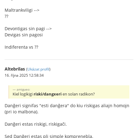
Maltrankviligi -->
??
Devontigas sin pagi -->
Devigas sin pagosi
Indiferenta vs ??
Altebrilas
(
Ukázat profil
)
16. října 2025 12:58:34
amigueo:
Kiel logikigi
riski/dangxeri
en solan radikon?
Danĝeri signifas "esti danĝera" do kiu riskigas aliajn homojn
(pri io malbona).
Danĝeri estas riskigi, riskigaĉi.
Sed Danĝeri estas pli simple komprenebla.