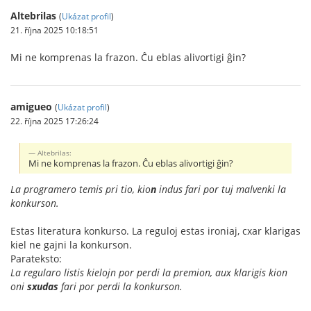
Altebrilas
(
Ukázat profil
)
21. října 2025 10:18:51
Mi ne komprenas la frazon. Ĉu eblas alivortigi ĝin?
amigueo
(
Ukázat profil
)
22. října 2025 17:26:24
Altebrilas:
Mi ne komprenas la frazon. Ĉu eblas alivortigi ĝin?
La programero temis pri tio, kio
n
indus fari por tuj malvenki la
konkurson.
Estas literatura konkurso. La reguloj estas ironiaj, cxar klarigas
kiel ne gajni la konkurson.
Parateksto:
La regularo listis kielojn por perdi la premion, aux klarigis kion
oni
sxudas
fari por perdi la konkurson.