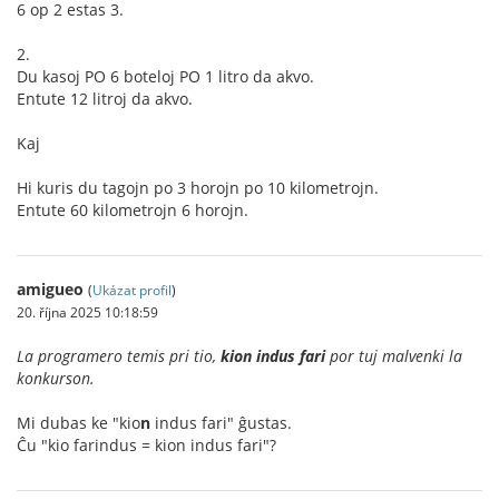
6 op 2 estas 3.
2.
Du kasoj PO 6 boteloj PO 1 litro da akvo.
Entute 12 litroj da akvo.
Kaj
Hi kuris du tagojn po 3 horojn po 10 kilometrojn.
Entute 60 kilometrojn 6 horojn.
amigueo
(
Ukázat profil
)
20. října 2025 10:18:59
La programero temis pri tio,
kion indus fari
por tuj malvenki la
konkurson.
Mi dubas ke "kio
n
indus fari" ĝustas.
Ĉu "kio farindus = kion indus fari"?