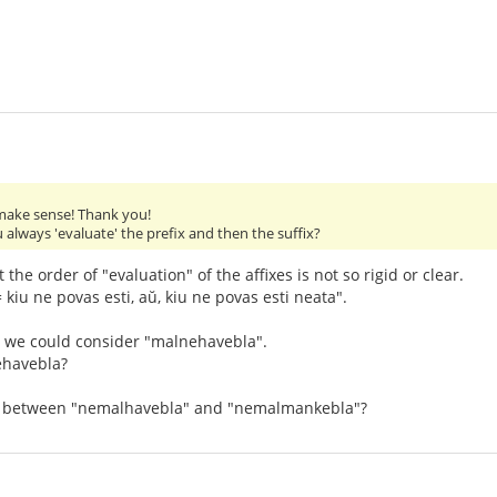
ake sense! Thank you!
 always 'evaluate' the prefix and then the suffix?
at the order of "evaluation" of the affixes is not so rigid or clear.
 kiu ne povas esti, aŭ, kiu ne povas esti neata".
 we could consider "malnehavebla".
ehavebla?
ce between "nemalhavebla" and "nemalmankebla"?