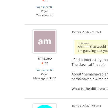
6
Voir le profil
Pays:
Messages : 3
15 avril 2026 22:06:21
kekkus:
Ahhhhh that would m
I'm guessing that you
amigueo
I find it interesting th
47
The classical "neebla =
Voir le profil
About "nemalhavebla"
Pays:
Messages : 3307
nemalhavebla = maln
What is the differen
16 avril 2026 07:19:11