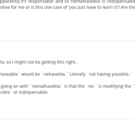
pparently it's 'dispensable' and so 'nemalhavebla' is 'indispensabl
tuitive for me or is this one case of 'you just have to learn it'? Are 
, so I might not be getting this right.
nhaveable´ would be ´nehavebla.´ Literally ´not having possible.´
s going on with ´nemalhavebla´ is that the ´ne-´ is modifying the ´-
sible´ or indispensable.