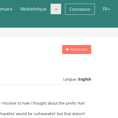
maire
Médiathèque
FR
Connexion
Répondre
Langue:
English
ntuitive to how I thought about the prefix 'mal'.
havebla' would be 'unhaveable' but that doesn't