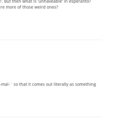
e'. But then what is 'unhaveable' in esperanto?
there more of those weird ones?
mal-´ so that it comes out literally as something