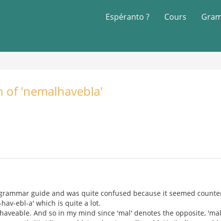
Espéranto ?
Cours
Gram
n of 'nemalhavebla'
 grammar guide and was quite confused because it seemed counter i
hav-ebl-a' which is quite a lot.
haveable. And so in my mind since 'mal' denotes the opposite, 'mal