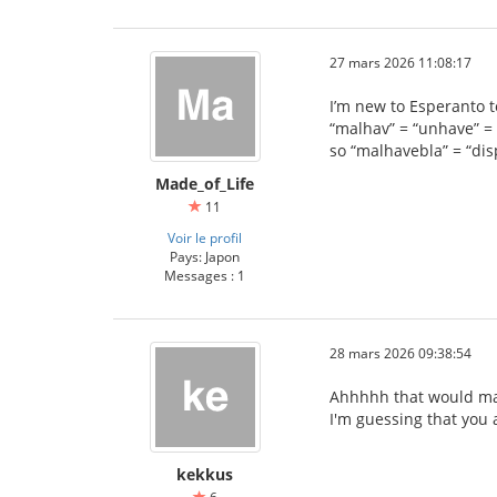
27 mars 2026 11:08:17
I’m new to Esperanto to
“malhav” = “unhave” = 
so “malhavebla” = “di
Made_of_Life
11
Voir le profil
Pays: Japon
Messages : 1
28 mars 2026 09:38:54
Ahhhhh that would ma
I'm guessing that you a
kekkus