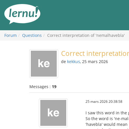
Aller
au
contenu
Forum
Questions
Correct interpretation of 'nemalhavebla'
Correct interpretatio
de
kekkus
, 25 mars 2026
Messages :
19
25 mars 2026 20:38:58
I saw this word in the
So the word is 'ne-mal-
'havebla' would mean 