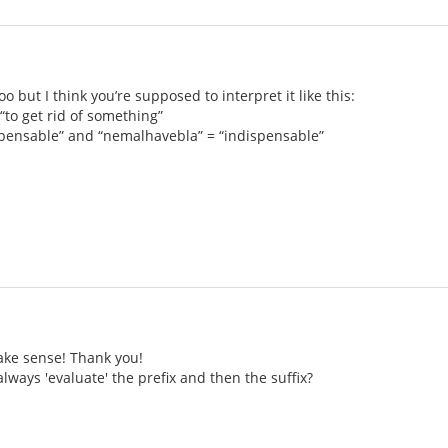
o but I think you’re supposed to interpret it like this:
“to get rid of something”
spensable” and “nemalhavebla” = “indispensable”
ke sense! Thank you!
lways 'evaluate' the prefix and then the suffix?