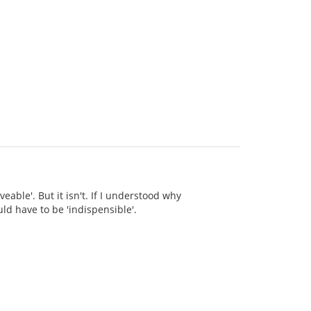
eable'. But it isn't. If I understood why
ld have to be 'indispensible'.