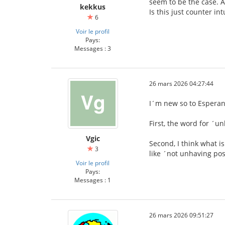
seem to be the case. A
kekkus
Is this just counter in
6
Voir le profil
Pays:
Messages : 3
26 mars 2026 04:27:44
I´m new so to Esperanto
First, the word for ´u
Vgic
Second, I think what i
3
like ´not unhaving pos
Voir le profil
Pays:
Messages : 1
26 mars 2026 09:51:27