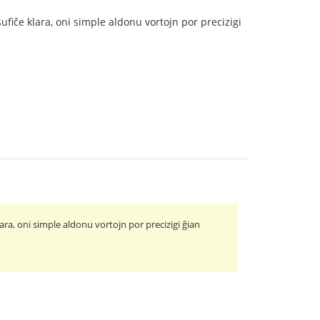
ufiĉe klara, oni simple aldonu vortojn por precizigi
ara, oni simple aldonu vortojn por precizigi ĝian