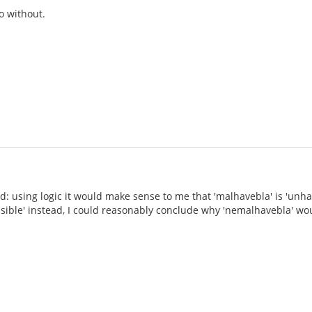
o without.
d: using logic it would make sense to me that 'malhavebla' is 'unhav
nsible' instead, I could reasonably conclude why 'nemalhavebla' wou