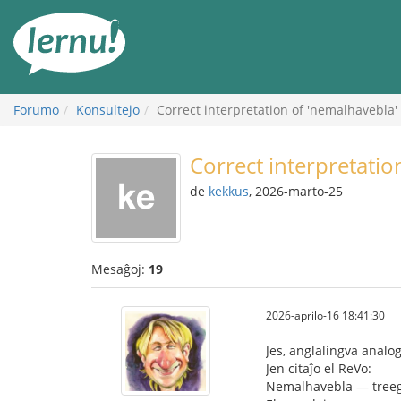
Al
la
enhavo
Forumo
Konsultejo
Correct interpretation of 'nemalhavebla'
Correct interpretatio
de
kekkus
, 2026-marto-25
Mesaĝoj:
19
2026-aprilo-16 18:41:30
Jes, anglalingva analo
Jen citaĵo el ReVo:
Nemalhavebla — treeg