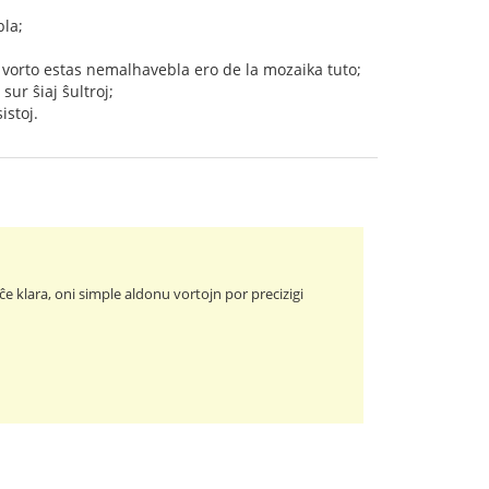
bla;
u vorto estas nemalhavebla ero de la mozaika tuto;
ur ŝiaj ŝultroj;
istoj.
e klara, oni simple aldonu vortojn por precizigi