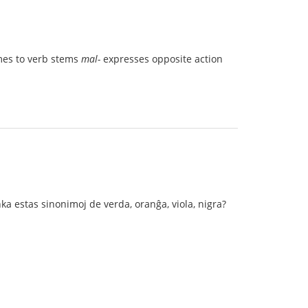
mes to verb stems
mal-
expresses opposite action
ka estas sinonimoj de verda, oranĝa, viola, nigra?