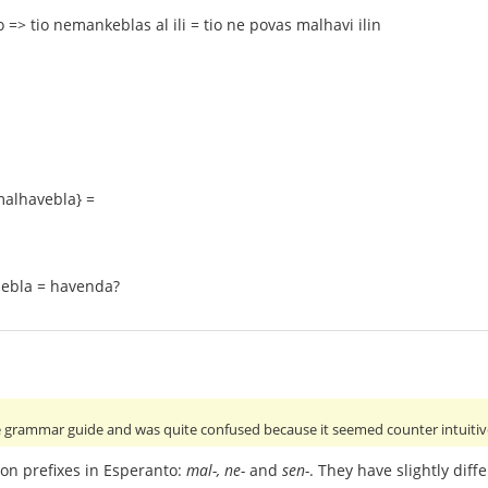
o => tio nemankeblas al ili = tio ne povas malhavi ilin
malhavebla} =
ebla = havenda?
he grammar guide and was quite confused because it seemed counter intuitive
on prefixes in Esperanto:
mal-, ne-
and
sen-
. They have slightly diff