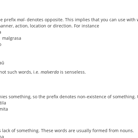
he prefix
mal-
denotes opposite. This implies that you can use with
anner, action, location or direction. For instance
a
↔ malgrasa
o
aŭ
 not such words, i.e.
malverda
is senseless.
ies something, so the prefix denotes non-existence of something. 
ila
mita
 lack of something. These words are usually formed from nouns.
na