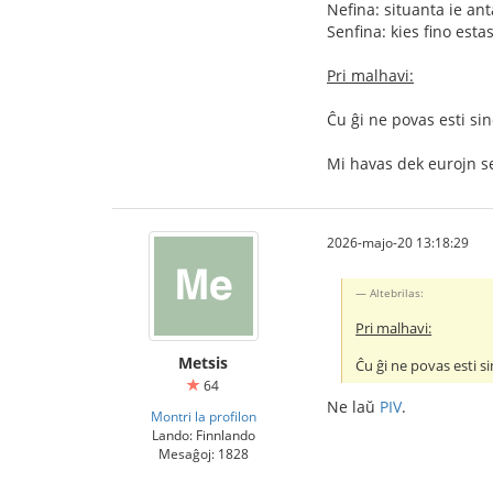
Nefina: situanta ie ant
Senfina: kies fino esta
Pri malhavi:
Ĉu ĝi ne povas esti si
Mi havas dek eurojn s
2026-majo-20 13:18:29
Altebrilas:
Pri malhavi:
Metsis
Ĉu ĝi ne povas esti s
64
Ne laŭ
PIV
.
Montri la profilon
Lando: Finnlando
Mesaĝoj: 1828