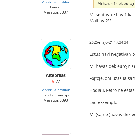
Montri la profilon
Mi havas1 dek eurojn
Lando:
Mesaĝoj: 3307
Mi sentas ke havi1 kaj
Malhavi2??
2026-majo-21 17:34:34
Estus havi negativan bi
Mi havas dek eurojn s
Altebrilas
Fojfoje, oni uzas la sa
77
Montri la profilon
Hodiaŭ, Petro ne estas
Lando: Francujo
Mesaĝoj: 5393
Laŭ ekzemplo :
Mi (ŝajne )havas dek e