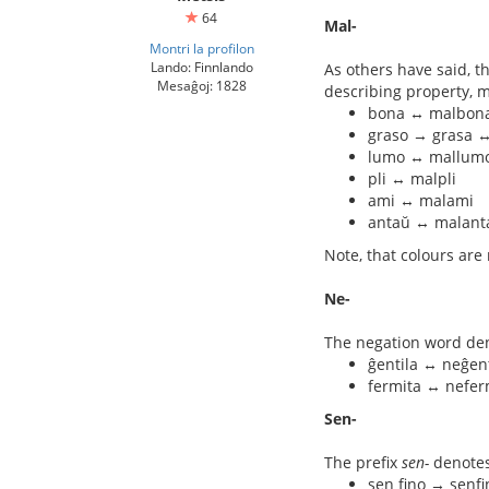
64
Mal-
Montri la profilon
Lando: Finnlando
As others have said, t
Mesaĝoj: 1828
describing property, m
bona ↔ malbon
graso → grasa 
lumo ↔ mallum
pli ↔ malpli
ami ↔ malami
antaŭ ↔ malant
Note, that colours are
Ne-
The negation word den
ĝentila ↔ neĝent
fermita ↔ nefer
Sen-
The prefix
sen-
denotes
sen fino → senfi