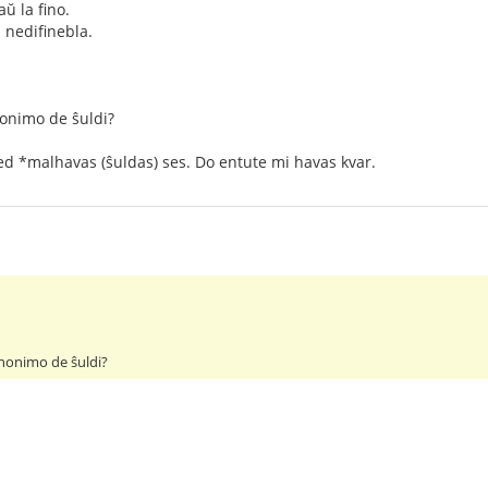
aŭ la fino.
s nedifinebla.
nonimo de ŝuldi?
ed *malhavas (ŝuldas) ses. Do entute mi havas kvar.
inonimo de ŝuldi?