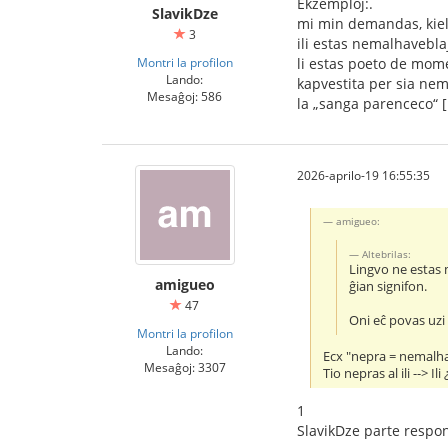
Ekzemploj:.
SlavikDze
mi min demandas, kiel 
3
ili estas nemalhavebla
Montri la profilon
li estas poeto de mome
Lando:
kapvestita per sia nem
Mesaĝoj: 586
la „sanga parenceco“ […
2026-aprilo-19 16:55:35
amigueo:
Altebrilas:
Lingvo ne estas 
amigueo
ĝian signifon.
47
Oni eĉ povas uzi 
Montri la profilon
Lando:
Ecx "nepra = nemalh
Mesaĝoj: 3307
Tio nepras al ili --> Ili
1
SlavikDze parte respon