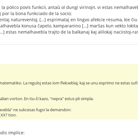
la polico povis funkcii, antaŭ ol dungi virinojn, vi estas nemalhave
j por la bona funkciado de la socio;
ntaj natureventoj, […] esprimataj en lingvo afekcie resuma, kie ĉi
alhavebla konusa ĉapelo, kamparanino […] marŝas kun vekto lokita s
] estas nemalhavebla trajto de la balkanaj kaj alilokaj naciistoj-ras
matematiko. La reguloj estas iom flekseblaj, kaj se unu esprimo ne estas sufiĉ
alian vorton. En tiu-ĉi kazo, "nepra" estus pli simpla.
avebla" ne sukcesas fugxi la demandon:
 ¿XX? tion.
dis implice: