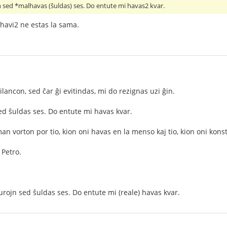
 sed *malhavas (ŝuldas) ses. Do entute mi havas2 kvar.
 havi2 ne estas la sama.
lancon, sed ĉar ĝi evitindas, mi do rezignas uzi ĝin.
ed ŝuldas ses. Do entute mi havas kvar.
man vorton por tio, kion oni havas en la menso kaj tio, kion oni konst
 Petro.
urojn sed ŝuldas ses. Do entute mi (reale) havas kvar.