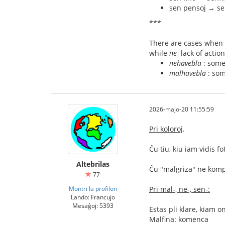
sen pensoj → s
***
There are cases when 
while
ne-
lack of actio
nehavebla
: some
malhavebla
: some
2026-majo-20 11:55:59
Pri koloroj
.
Ĉu tiu, kiu iam vidis 
Altebrilas
Ĉu "malgriza" ne komp
77
Montri la profilon
Pri mal-, ne-, sen-:
Lando: Francujo
Mesaĝoj: 5393
Estas pli klare, kiam 
Malfina: komenca