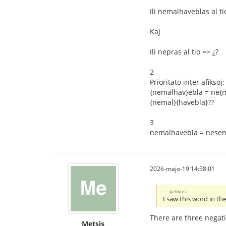
Ili nemalhaveblas al ti
Kaj
Ili nepras al tio => ¿?
2
Prioritato inter afiksoj:
{nemalhav}ebla = ne{
{nemal}{havebla}??
3
nemalhavebla = nesen
2026-majo-19 14:58:01
kekkus:
I saw this word in t
There are three negati
Metsis