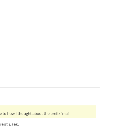
 to how I thought about the prefix 'mal'.
erent uses.