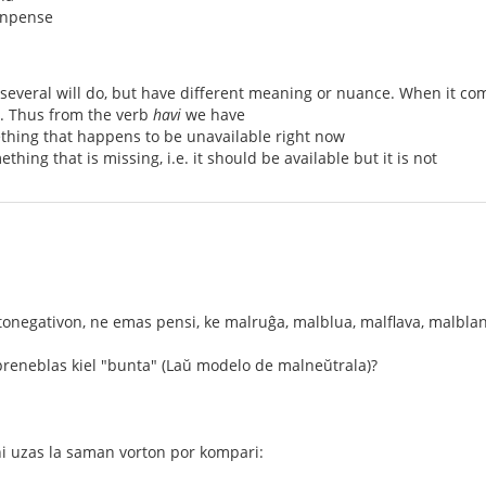
enpense
several will do, but have different meaning or nuance. When it co
n. Thus from the verb
havi
we have
thing that happens to be unavailable right now
thing that is missing, i.e. it should be available but it is not
fotonegativon, ne emas pensi, ke malruĝa, malblua, malflava, malblan
reneblas kiel "bunta" (Laŭ modelo de malneŭtrala)?
oni uzas la saman vorton por kompari: