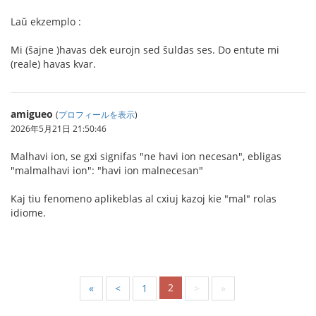
Laŭ ekzemplo :
Mi (ŝajne )havas dek eurojn sed ŝuldas ses. Do entute mi
(reale) havas kvar.
amigueo
(
プロフィールを表示
)
2026年5月21日 21:50:46
Malhavi ion, se gxi signifas "ne havi ion necesan", ebligas
"malmalhavi ion": "havi ion malnecesan"
Kaj tiu fenomeno aplikeblas al cxiuj kazoj kie "mal" rolas
idiome.
2
«
<
1
>
»