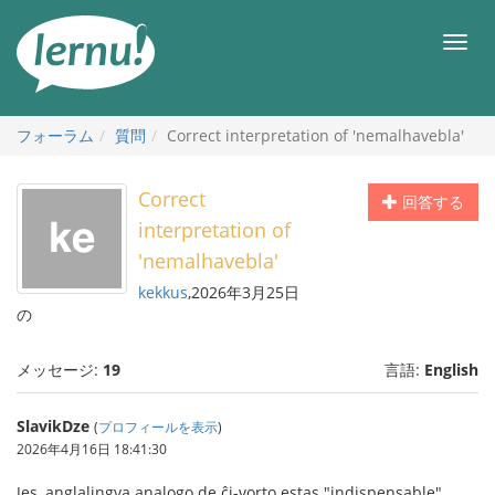
目
次
メ
へ
ニ
ュ
ー
フォーラム
質問
Correct interpretation of 'nemalhavebla'
Correct
回答する
interpretation of
'nemalhavebla'
kekkus
,2026年3月25日
の
メッセージ:
19
言語:
English
SlavikDze
(
プロフィールを表示
)
2026年4月16日 18:41:30
Jes, anglalingva analogo de ĉi-vorto estas "indispensable".