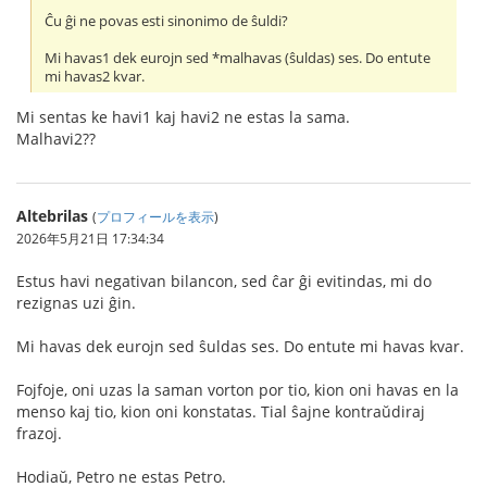
Ĉu ĝi ne povas esti sinonimo de ŝuldi?
Mi havas1 dek eurojn sed *malhavas (ŝuldas) ses. Do entute
mi havas2 kvar.
Mi sentas ke havi1 kaj havi2 ne estas la sama.
Malhavi2??
Altebrilas
(
プロフィールを表示
)
2026年5月21日 17:34:34
Estus havi negativan bilancon, sed ĉar ĝi evitindas, mi do
rezignas uzi ĝin.
Mi havas dek eurojn sed ŝuldas ses. Do entute mi havas kvar.
Fojfoje, oni uzas la saman vorton por tio, kion oni havas en la
menso kaj tio, kion oni konstatas. Tial ŝajne kontraŭdiraj
frazoj.
Hodiaŭ, Petro ne estas Petro.