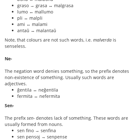
graso → grasa ↔ malgrasa
lumo ↔ mallumo
pli ↔ malpli
ami ↔ malami
antaŭ ↔ malantaŭ
Note, that colours are not such words, i.e.
malverda
is
senseless.
Ne-
The negation word denies something, so the prefix denotes
non-existence of something. Usually such words are
adjectives.
ĝentila ↔ neĝentila
fermita ↔ nefermita
Sen-
The prefix
sen-
denotes lack of something. These words are
usually formed from nouns.
sen fino → senfina
sen pensoj → senpense