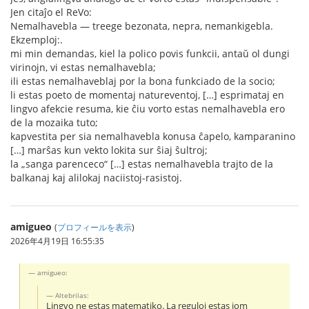
Jen citaĵo el ReVo:
Nemalhavebla — treege bezonata, nepra, nemankigebla.
Ekzemploj:.
mi min demandas, kiel la polico povis funkcii, antaŭ ol dungi
virinojn, vi estas nemalhavebla;
ili estas nemalhaveblaj por la bona funkciado de la socio;
li estas poeto de momentaj natureventoj, […] esprimataj en
lingvo afekcie resuma, kie ĉiu vorto estas nemalhavebla ero
de la mozaika tuto;
kapvestita per sia nemalhavebla konusa ĉapelo, kamparanino
[…] marŝas kun vekto lokita sur ŝiaj ŝultroj;
la „sanga parenceco“ […] estas nemalhavebla trajto de la
balkanaj kaj alilokaj naciistoj-rasistoj.
amigueo
(
プロフィールを表示
)
2026年4月19日 16:55:35
amigueo:
Altebrilas:
Lingvo ne estas matematiko. La reguloj estas iom