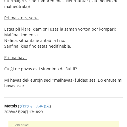
Ĉu "malgriza" ne kompreneblas kiel "bunta" (Laŭ modelo de
malneŭtrala)?
Pri mal-, ne-, sen-:
Estas pli klare, kiam oni uzas la saman vorton por kompari:
Malfina: komenca
Nefina: situanta ie antaŭ la fino.
Senfina: kies fino estas nedifinebla.
Pri malhavi:
Ĉu ĝi ne povas esti sinonimo de ŝuldi?
Mi havas dek eurojn sed *malhavas (ŝuldas) ses. Do entute mi
havas kvar.
Metsis
(
プロフィールを表示
)
2026年5月20日 13:18:29
Altebrilas: