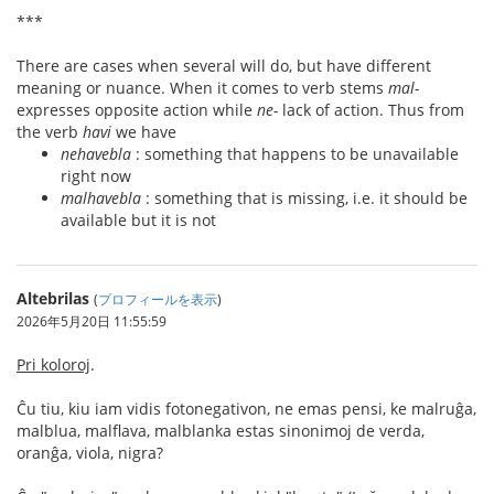
***
There are cases when several will do, but have different
meaning or nuance. When it comes to verb stems
mal-
expresses opposite action while
ne-
lack of action. Thus from
the verb
havi
we have
nehavebla
: something that happens to be unavailable
right now
malhavebla
: something that is missing, i.e. it should be
available but it is not
Altebrilas
(
プロフィールを表示
)
2026年5月20日 11:55:59
Pri koloroj
.
Ĉu tiu, kiu iam vidis fotonegativon, ne emas pensi, ke malruĝa,
malblua, malflava, malblanka estas sinonimoj de verda,
oranĝa, viola, nigra?