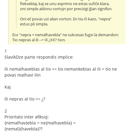
flekseblaj, kaj se unu esprimo ne estas sufiĉe klara,
oni simple aldonu vortojn por precizigi ĝian signifon.
Oni eĉ povas uzi alian vorton. En tiu-ĉi kazo, "nepra"
estus pli simpla.
Ecx "nepra = nemalhavebla" ne sukcesas fugxi la demandon:
Tio nepras al ili --> Ili ¿XX? tion.
1
SlavikDze parte respondis implice:
Ili nemalhaveblas al tio => tio nemankeblas al ili = tio ne
povas malhavi ilin
Kaj
Ili nepras al tio => ¿?
2
Prioritato inter afiksoj:
{nemalhav}ebla = ne{malhavebla} =
{nemal}{havebla}??