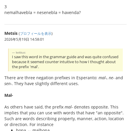
3
nemalhavebla = nesenebla = havenda?
Metsis
(
プロフィールを表示
)
2026年5月19日 14:58:01
kekkus:
I saw this word in the grammar guide and was quite confused
because it seemed counter intuitive to how I thought about
the prefix 'mal'.
There are three negation prefixes in Esperanto:
mal-, ne-
and
sen-
. They have slightly different uses.
Mal-
As others have said, the prefix
mal-
denotes opposite. This
implies that you can use with words that have "an opposite".
Such are words describing property, manner, action, location
or direction. For instance
bona ↔ malbona