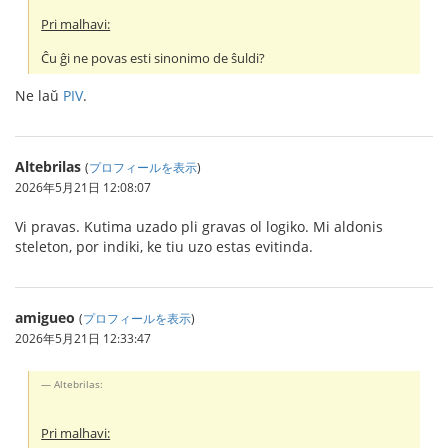
Pri malhavi:
Ĉu ĝi ne povas esti sinonimo de ŝuldi?
Ne laŭ
PIV
.
Altebrilas
(
プロフィールを表示
)
2026年5月21日 12:08:07
Vi pravas. Kutima uzado pli gravas ol logiko. Mi aldonis
steleton, por indiki, ke tiu uzo estas evitinda.
amigueo
(
プロフィールを表示
)
2026年5月21日 12:33:47
Altebrilas:
Pri malhavi: