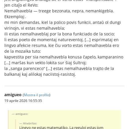
Jen citaĵo el ReVo:
Nemalhavebla — treege bezonata, nepra, nemankigebla.
Ekzemploj:.
mi min demandas, kiel la polico povis funkcii, antaŭ ol dungi
virinojn, vi estas nemalhavebla;
ili estas nemalhaveblaj por la bona funkciado de la socio;
li estas poeto de momentaj natureventoj, […] esprimataj en
lingvo afekcie resuma, kie ĉiu vorto estas nemalhavebla ero
de la mozaika tuto;
kapvestita per sia nemalhavebla konusa ĉapelo, kamparanino
[…] marŝas kun vekto lokita sur ŝiaj ŝultroj;
la „sanga parenceco“ […] estas nemalhavebla trajto de la
balkanaj kaj alilokaj naciistoj-rasistoj.
amigueo
(
Mostra il profilo
)
19 aprile 2026 16:55:35
amigueo:
Altebrilas:
Lingvo ne estas matematiko. La reguloj estas iom