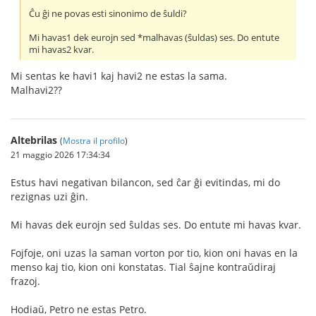
Ĉu ĝi ne povas esti sinonimo de ŝuldi?
Mi havas1 dek eurojn sed *malhavas (ŝuldas) ses. Do entute
mi havas2 kvar.
Mi sentas ke havi1 kaj havi2 ne estas la sama.
Malhavi2??
Altebrilas
(
Mostra il profilo
)
21 maggio 2026 17:34:34
Estus havi negativan bilancon, sed ĉar ĝi evitindas, mi do
rezignas uzi ĝin.
Mi havas dek eurojn sed ŝuldas ses. Do entute mi havas kvar.
Fojfoje, oni uzas la saman vorton por tio, kion oni havas en la
menso kaj tio, kion oni konstatas. Tial ŝajne kontraŭdiraj
frazoj.
Hodiaŭ, Petro ne estas Petro.