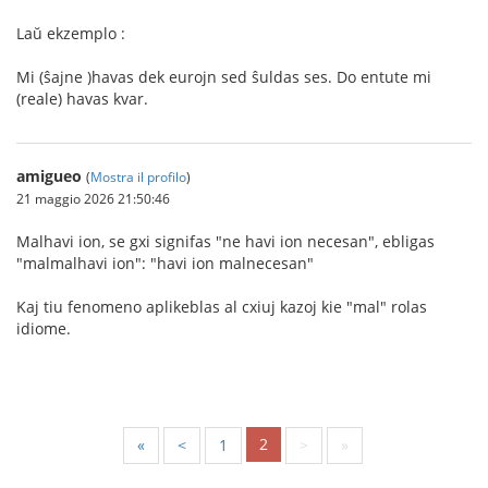
Laŭ ekzemplo :
Mi (ŝajne )havas dek eurojn sed ŝuldas ses. Do entute mi
(reale) havas kvar.
amigueo
(
Mostra il profilo
)
21 maggio 2026 21:50:46
Malhavi ion, se gxi signifas "ne havi ion necesan", ebligas
"malmalhavi ion": "havi ion malnecesan"
Kaj tiu fenomeno aplikeblas al cxiuj kazoj kie "mal" rolas
idiome.
2
«
<
1
>
»