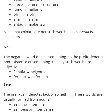
graso → grasa ↔ malgrasa
lumo ↔ mallumo
pli ↔ malpli
ami ↔ malami
antaŭ ↔ malantaŭ
Note, that colours are not such words, i.e.
malverda
is
senseless.
Ne-
The negation word denies something, so the prefix denotes
non-existence of something. Usually such words are
adjectives.
ĝentila ↔ neĝentila
fermita ↔ nefermita
Sen-
The prefix
sen-
denotes lack of something. These words are
usually formed from nouns.
sen fino → senfina
sen pensoj → senpense