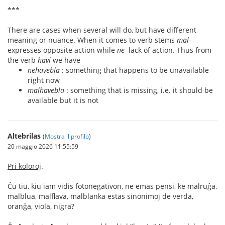
***
There are cases when several will do, but have different
meaning or nuance. When it comes to verb stems
mal-
expresses opposite action while
ne-
lack of action. Thus from
the verb
havi
we have
nehavebla
: something that happens to be unavailable
right now
malhavebla
: something that is missing, i.e. it should be
available but it is not
Altebrilas
(
Mostra il profilo
)
20 maggio 2026 11:55:59
Pri koloroj
.
Ĉu tiu, kiu iam vidis fotonegativon, ne emas pensi, ke malruĝa,
malblua, malflava, malblanka estas sinonimoj de verda,
oranĝa, viola, nigra?