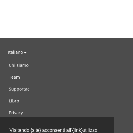
Italiano
Chi siamo
Team
Supportaci
Libro
Privacy
Condizioni d’uso
Visitando {site} acconsenti all'{link}utilizzo