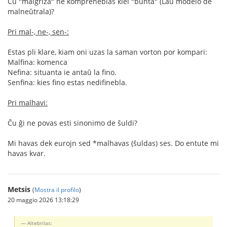
Ĉu "malgriza" ne kompreneblas kiel "bunta" (Laŭ modelo de
malneŭtrala)?
Pri mal-, ne-, sen-:
Estas pli klare, kiam oni uzas la saman vorton por kompari:
Malfina: komenca
Nefina: situanta ie antaŭ la fino.
Senfina: kies fino estas nedifinebla.
Pri malhavi:
Ĉu ĝi ne povas esti sinonimo de ŝuldi?
Mi havas dek eurojn sed *malhavas (ŝuldas) ses. Do entute mi
havas kvar.
Metsis
(
Mostra il profilo
)
20 maggio 2026 13:18:29
Altebrilas: