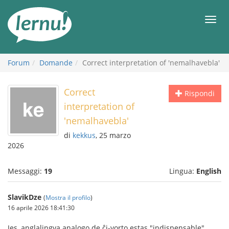
Vai
all’indice
Men
Forum
Domande
Correct interpretation of 'nemalhavebla'
Correct
Rispondi
interpretation of
'nemalhavebla'
di
kekkus
, 25 marzo
2026
Messaggi:
19
Lingua:
English
SlavikDze
(
Mostra il profilo
)
16 aprile 2026 18:41:30
Jes, anglalingva analogo de ĉi-vorto estas "indispensable".