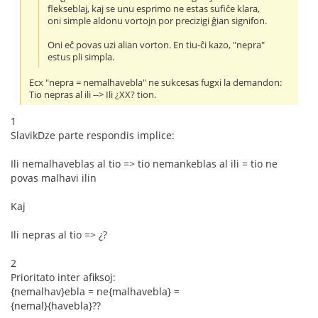
flekseblaj, kaj se unu esprimo ne estas sufiĉe klara,
oni simple aldonu vortojn por precizigi ĝian signifon.
Oni eĉ povas uzi alian vorton. En tiu-ĉi kazo, "nepra"
estus pli simpla.
Ecx "nepra = nemalhavebla" ne sukcesas fugxi la demandon:
Tio nepras al ili --> Ili ¿XX? tion.
1
SlavikDze parte respondis implice:
Ili nemalhaveblas al tio => tio nemankeblas al ili = tio ne
povas malhavi ilin
Kaj
Ili nepras al tio => ¿?
2
Prioritato inter afiksoj:
{nemalhav}ebla = ne{malhavebla} =
{nemal}{havebla}??