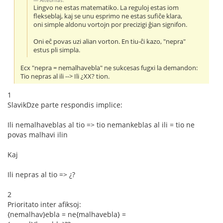
Lingvo ne estas matematiko. La reguloj estas iom
flekseblaj, kaj se unu esprimo ne estas sufiĉe klara,
oni simple aldonu vortojn por precizigi ĝian signifon.
Oni eĉ povas uzi alian vorton. En tiu-ĉi kazo, "nepra"
estus pli simpla.
Ecx "nepra = nemalhavebla" ne sukcesas fugxi la demandon:
Tio nepras al ili --> Ili ¿XX? tion.
1
SlavikDze parte respondis implice:
Ili nemalhaveblas al tio => tio nemankeblas al ili = tio ne
povas malhavi ilin
Kaj
Ili nepras al tio => ¿?
2
Prioritato inter afiksoj:
{nemalhav}ebla = ne{malhavebla} =