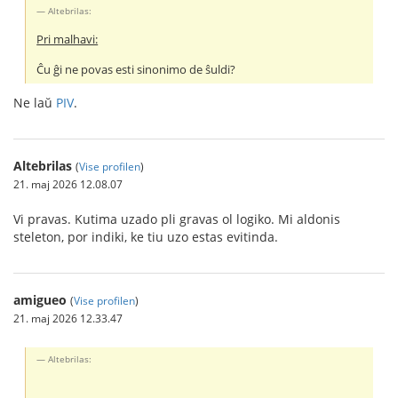
Altebrilas:
Pri malhavi:
Ĉu ĝi ne povas esti sinonimo de ŝuldi?
Ne laŭ
PIV
.
Altebrilas
(
Vise profilen
)
21. maj 2026 12.08.07
Vi pravas. Kutima uzado pli gravas ol logiko. Mi aldonis
steleton, por indiki, ke tiu uzo estas evitinda.
amigueo
(
Vise profilen
)
21. maj 2026 12.33.47
Altebrilas: