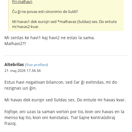
Pri malhavi:
Ĉu ĝi ne povas esti sinonimo de ŝuldi?
Mi havas1 dek eurojn sed *malhavas (ŝuldas) ses. Do entute
mi havas2 kvar.
Mi sentas ke havi1 kaj havi2 ne estas la sama.
Malhavi2??
Altebrilas
(
Vise profilen
)
21. maj 2026 17.34.34
Estus havi negativan bilancon, sed ĉar ĝi evitindas, mi do
rezignas uzi ĝin.
Mi havas dek eurojn sed ŝuldas ses. Do entute mi havas kvar.
Fojfoje, oni uzas la saman vorton por tio, kion oni havas en la
menso kaj tio, kion oni konstatas. Tial ŝajne kontraŭdiraj
frazoj.