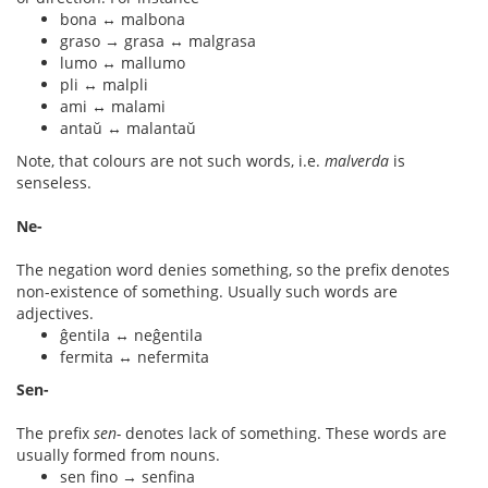
bona ↔ malbona
graso → grasa ↔ malgrasa
lumo ↔ mallumo
pli ↔ malpli
ami ↔ malami
antaŭ ↔ malantaŭ
Note, that colours are not such words, i.e.
malverda
is
senseless.
Ne-
The negation word denies something, so the prefix denotes
non-existence of something. Usually such words are
adjectives.
ĝentila ↔ neĝentila
fermita ↔ nefermita
Sen-
The prefix
sen-
denotes lack of something. These words are
usually formed from nouns.
sen fino → senfina