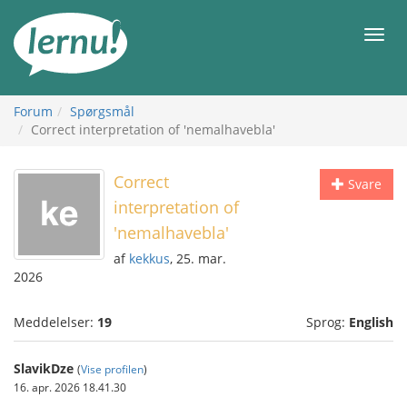
Til
indholdet
Men
Forum
Spørgsmål
Correct interpretation of 'nemalhavebla'
Correct
Svare
interpretation of
'nemalhavebla'
af
kekkus
, 25. mar.
2026
Meddelelser:
19
Sprog:
English
SlavikDze
(
Vise profilen
)
16. apr. 2026 18.41.30