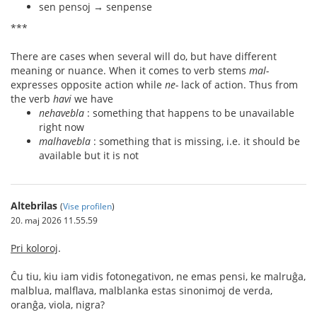
sen pensoj → senpense
***
There are cases when several will do, but have different
meaning or nuance. When it comes to verb stems
mal-
expresses opposite action while
ne-
lack of action. Thus from
the verb
havi
we have
nehavebla
: something that happens to be unavailable
right now
malhavebla
: something that is missing, i.e. it should be
available but it is not
Altebrilas
(
Vise profilen
)
20. maj 2026 11.55.59
Pri koloroj
.
Ĉu tiu, kiu iam vidis fotonegativon, ne emas pensi, ke malruĝa,
malblua, malflava, malblanka estas sinonimoj de verda,
oranĝa, viola, nigra?