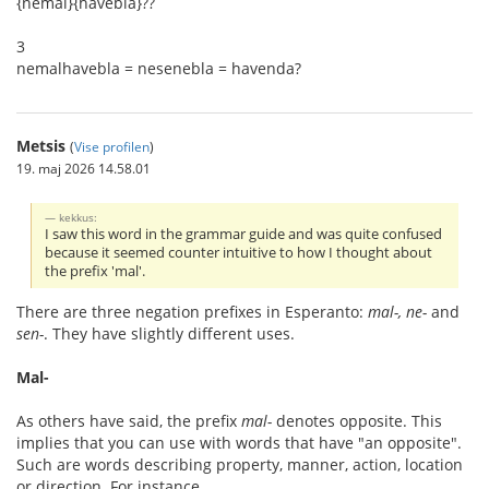
{nemal}{havebla}??
3
nemalhavebla = nesenebla = havenda?
Metsis
(
Vise profilen
)
19. maj 2026 14.58.01
kekkus:
I saw this word in the grammar guide and was quite confused
because it seemed counter intuitive to how I thought about
the prefix 'mal'.
There are three negation prefixes in Esperanto:
mal-, ne-
and
sen-
. They have slightly different uses.
Mal-
As others have said, the prefix
mal-
denotes opposite. This
implies that you can use with words that have "an opposite".
Such are words describing property, manner, action, location
or direction. For instance