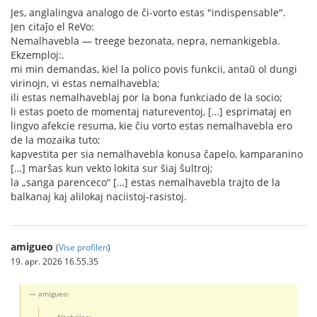
Jes, anglalingva analogo de ĉi-vorto estas "indispensable".
Jen citaĵo el ReVo:
Nemalhavebla — treege bezonata, nepra, nemankigebla.
Ekzemploj:.
mi min demandas, kiel la polico povis funkcii, antaŭ ol dungi
virinojn, vi estas nemalhavebla;
ili estas nemalhaveblaj por la bona funkciado de la socio;
li estas poeto de momentaj natureventoj, […] esprimataj en
lingvo afekcie resuma, kie ĉiu vorto estas nemalhavebla ero
de la mozaika tuto;
kapvestita per sia nemalhavebla konusa ĉapelo, kamparanino
[…] marŝas kun vekto lokita sur ŝiaj ŝultroj;
la „sanga parenceco“ […] estas nemalhavebla trajto de la
balkanaj kaj alilokaj naciistoj-rasistoj.
amigueo
(
Vise profilen
)
19. apr. 2026 16.55.35
amigueo:
Altebrilas: