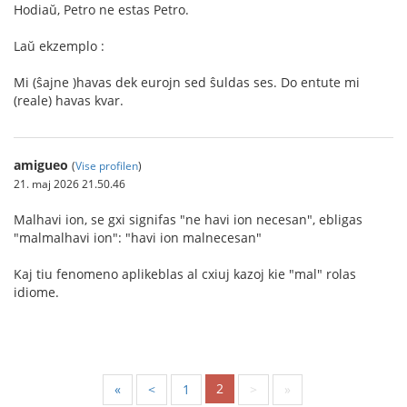
Hodiaŭ, Petro ne estas Petro.
Laŭ ekzemplo :
Mi (ŝajne )havas dek eurojn sed ŝuldas ses. Do entute mi
(reale) havas kvar.
amigueo
(
Vise profilen
)
21. maj 2026 21.50.46
Malhavi ion, se gxi signifas "ne havi ion necesan", ebligas
"malmalhavi ion": "havi ion malnecesan"
Kaj tiu fenomeno aplikeblas al cxiuj kazoj kie "mal" rolas
idiome.
2
«
<
1
>
»