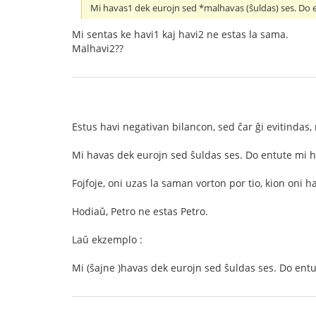
Mi havas1 dek eurojn sed *malhavas (ŝuldas) ses. Do 
Mi sentas ke havi1 kaj havi2 ne estas la sama.
Malhavi2??
Estus havi negativan bilancon, sed ĉar ĝi evitindas, 
Mi havas dek eurojn sed ŝuldas ses. Do entute mi h
Fojfoje, oni uzas la saman vorton por tio, kion oni h
Hodiaŭ, Petro ne estas Petro.
Laŭ ekzemplo :
Mi (ŝajne )havas dek eurojn sed ŝuldas ses. Do entu