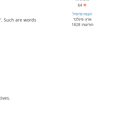
64
הצגת פרופיל
ארץ: פינלנד
". Such are words
הודעות: 1828
ives.