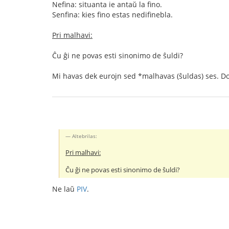
Nefina: situanta ie antaŭ la fino.
Senfina: kies fino estas nedifinebla.
Pri malhavi:
Ĉu ĝi ne povas esti sinonimo de ŝuldi?
Mi havas dek eurojn sed *malhavas (ŝuldas) ses. Do
Altebrilas:
Pri malhavi:
Ĉu ĝi ne povas esti sinonimo de ŝuldi?
Ne laŭ
PIV
.