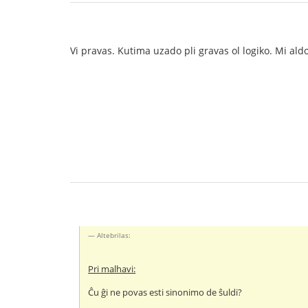
Vi pravas. Kutima uzado pli gravas ol logiko. Mi aldon
Altebrilas:
Pri malhavi:
Ĉu ĝi ne povas esti sinonimo de ŝuldi?