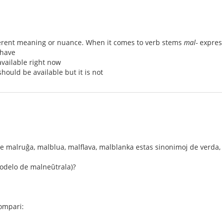
fferent meaning or nuance. When it comes to verb stems
mal-
expres
have
vailable right now
 should be available but it is not
ke malruĝa, malblua, malflava, malblanka estas sinonimoj de verda, 
odelo de malneŭtrala)?
kompari: