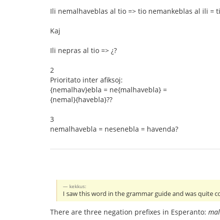
Ili nemalhaveblas al tio => tio nemankeblas al ili = 
Kaj
Ili nepras al tio => ¿?
2
Prioritato inter afiksoj:
{nemalhav}ebla = ne{malhavebla} =
{nemal}{havebla}??
3
nemalhavebla = nesenebla = havenda?
kekkus:
I saw this word in the grammar guide and was quite co
There are three negation prefixes in Esperanto:
mal-