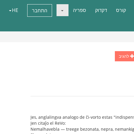
קורס
דקדוק
ספריה
HE
התחבר
להגיב
Jes, anglalingva analogo de ĉi-vorto estas "indispen
Jen citaĵo el ReVo:
Nemalhavebla — treege bezonata, nepra, nemankig