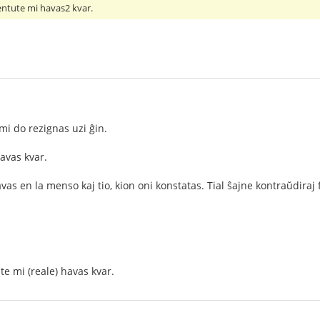
entute mi havas2 kvar.
mi do rezignas uzi ĝin.
avas kvar.
avas en la menso kaj tio, kion oni konstatas. Tial ŝajne kontraŭdiraj 
te mi (reale) havas kvar.