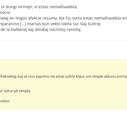
 ol dungi virinojn, vi estas nemalhavebla;
socio;
ataj en lingvo afekcie resuma, kie ĉiu vorto estas nemalhavebla er
aranino […] marŝas kun vekto lokita sur ŝiaj ŝultroj;
 la balkanaj kaj alilokaj naciistoj-rasistoj.
lekseblaj, kaj se unu esprimo ne estas sufiĉe klara, oni simple aldonu vortoj
a" estus pli simpla.
andon: