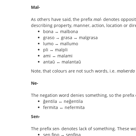
Mal-
As others have said, the prefix
mal-
denotes opposite
describing property, manner, action, location or dir
bona ↔ malbona
graso → grasa ↔ malgrasa
lumo ↔ mallumo
pli ↔ malpli
ami ↔ malami
antaŭ ↔ malantaŭ
Note, that colours are not such words, i.e.
malverda
Ne-
The negation word denies something, so the prefix 
ĝentila ↔ neĝentila
fermita ↔ nefermita
Sen-
The prefix
sen-
denotes lack of something. These wo
sen fino → senfina