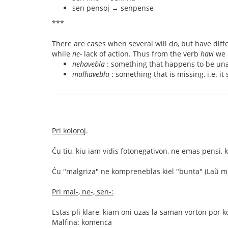
sen pensoj → senpense
***
There are cases when several will do, but have di
while
ne-
lack of action. Thus from the verb
havi
we 
nehavebla
: something that happens to be una
malhavebla
: something that is missing, i.e. it
Pri koloroj
.
Ĉu tiu, kiu iam vidis fotonegativon, ne emas pensi, 
Ĉu "malgriza" ne kompreneblas kiel "bunta" (Laŭ m
Pri mal-, ne-, sen-:
Estas pli klare, kiam oni uzas la saman vorton por 
Malfina: komenca