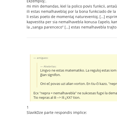
Ekzemploj:.
mi min demandas, kiel la polico povis funkcii, antaŭ
ili estas nemalhaveblaj por la bona funkciado de la 
li estas poeto de momentaj natureventoj, […] esprim
kapvestita per sia nemalhavebla konusa ĉapelo, kamp
la „sanga parenceco“ […] estas nemalhavebla trajto de
amigueo:
Altebrilas:
Lingvo ne estas matematiko. La reguloj estas iom f
ĝian signifon.
Oni eĉ povas uzi alian vorton. En tiu-ĉi kazo, "nepr
Ecx "nepra = nemalhavebla" ne sukcesas fugxi la dem
Tio nepras al ili --> Ili ¿XX? tion.
1
SlavikDze parte respondis implice: