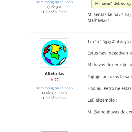
Xem thông tin cá nhân
Mi havas1 dek eurojn
Quốc gia:
Tin nhắn: 3306
Mi sentas ke havi1 kaj
Malhavi2??
17:34:34 Ngày 21 tháng 5
Estus havi negativan bi
Mi havas dek eurojn s
Altebrilas
Fojfoje, oni uzas la sa
77
Xem thông tin cá nhân
Hodiaŭ, Petro ne estas
Quốc gia: Pháp
Tin nhắn: 5392
Laŭ ekzemplo :
Mi (ŝajne )havas dek e