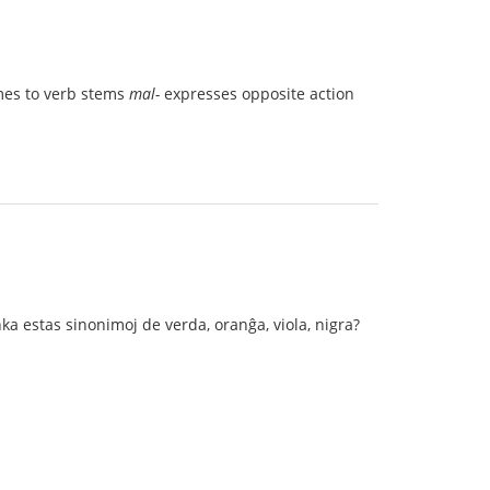
mes to verb stems
mal-
expresses opposite action
ka estas sinonimoj de verda, oranĝa, viola, nigra?