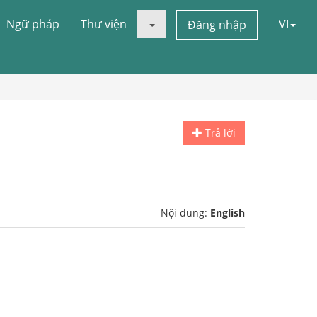
Ngữ pháp
Thư viện
VI
Đăng nhập
Trả lời
Nội dung:
English