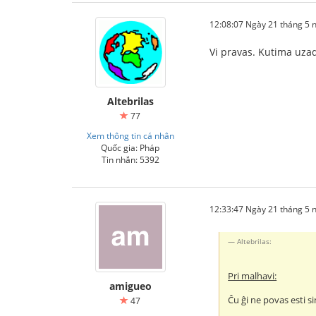
12:08:07 Ngày 21 tháng 5
Vi pravas. Kutima uzado
Altebrilas
77
Xem thông tin cá nhân
Quốc gia: Pháp
Tin nhắn: 5392
12:33:47 Ngày 21 tháng 5
Altebrilas:
Pri malhavi:
amigueo
Ĉu ĝi ne povas esti s
47