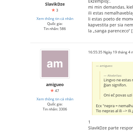
Ekzemploj:.
SlavikDze
mi min demandas, kiel 
3
ili estas nemalhavebla
Xem thông tin cá nhân
li estas poeto de mome
Quốc gia:
kapvestita per sia nem
Tin nhắn: 586
la „sanga parenceco“ […
16:55:35 Ngày 19 tháng 4
amigueo:
Altebrilas:
Lingvo ne estas 
amigueo
ĝian signifon.
47
Oni eĉ povas uzi 
Xem thông tin cá nhân
Quốc gia:
Ecx "nepra = nemalh
Tin nhắn: 3306
Tio nepras al ili --> Ili
1
SlavikDze parte respon