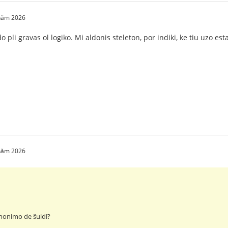
 năm 2026
 pli gravas ol logiko. Mi aldonis steleton, por indiki, ke tiu uzo est
 năm 2026
inonimo de ŝuldi?