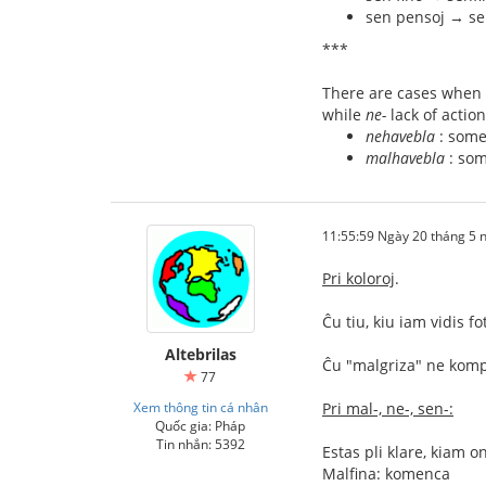
sen pensoj → s
***
There are cases when 
while
ne-
lack of actio
nehavebla
: some
malhavebla
: some
11:55:59 Ngày 20 tháng 5
Pri koloroj
.
Ĉu tiu, kiu iam vidis 
Altebrilas
Ĉu "malgriza" ne komp
77
Xem thông tin cá nhân
Pri mal-, ne-, sen-:
Quốc gia: Pháp
Tin nhắn: 5392
Estas pli klare, kiam 
Malfina: komenca