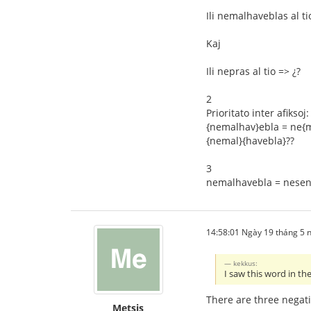
Ili nemalhaveblas al ti
Kaj
Ili nepras al tio => ¿?
2
Prioritato inter afiksoj:
{nemalhav}ebla = ne{
{nemal}{havebla}??
3
nemalhavebla = nesen
14:58:01 Ngày 19 tháng 5
kekkus:
I saw this word in t
There are three negati
Metsis