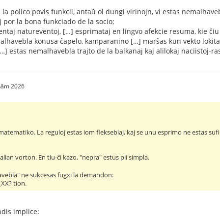
la polico povis funkcii, antaŭ ol dungi virinojn, vi estas nemalhave
j por la bona funkciado de la socio;
ntaj natureventoj, […] esprimataj en lingvo afekcie resuma, kie ĉi
alhavebla konusa ĉapelo, kamparanino […] marŝas kun vekto lokita s
] estas nemalhavebla trajto de la balkanaj kaj alilokaj naciistoj-ras
 năm 2026
matematiko. La reguloj estas iom flekseblaj, kaj se unu esprimo ne estas sufiĉ
alian vorton. En tiu-ĉi kazo, "nepra" estus pli simpla.
avebla" ne sukcesas fugxi la demandon:
 ¿XX? tion.
dis implice: