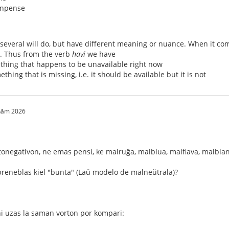
enpense
several will do, but have different meaning or nuance. When it co
n. Thus from the verb
havi
we have
thing that happens to be unavailable right now
thing that is missing, i.e. it should be available but it is not
 năm 2026
fotonegativon, ne emas pensi, ke malruĝa, malblua, malflava, malblan
reneblas kiel "bunta" (Laŭ modelo de malneŭtrala)?
oni uzas la saman vorton por kompari: