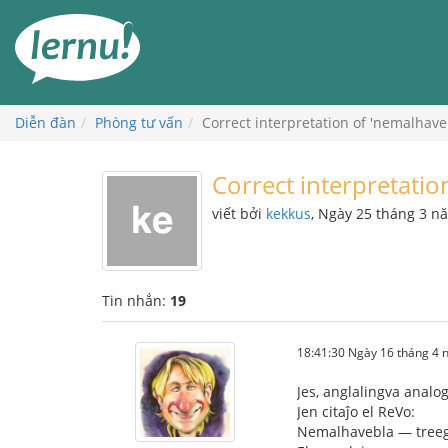
Đi
đến
phần
nội
dung
Diễn đàn
Phòng tư vấn
Correct interpretation of 'nemalhave
Correct interpretatio
viết bởi
kekkus
, Ngày 25 tháng 3 n
Tin nhắn:
19
18:41:30 Ngày 16 tháng 4
Jes, anglalingva analo
Jen citaĵo el ReVo:
Nemalhavebla — treeg