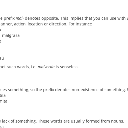
he prefix
mal-
denotes opposite. This implies that you can use with
anner, action, location or direction. For instance
a
↔ malgrasa
o
aŭ
 not such words, i.e.
malverda
is senseless.
ies something, so the prefix denotes non-existence of something. 
ila
mita
 lack of something. These words are usually formed from nouns.
na