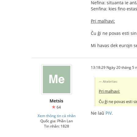
Nefina: situanta ie ant
Senfina: kies fino esta
Pri malhavi:
Ĉu ĝi ne povas esti si
Mi havas dek eurojn s
13:18:29 Ngày 20 tháng 5
Altebrilas:
Pri malhavi:
Metsis
Ĉu ĝi ne povas esti s
64
Ne laŭ
PIV
.
Xem thông tin cá nhân
Quốc gia: Phần Lan
Tin nhắn: 1828