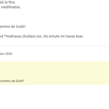
aŭ la fino.
s nedifinebla.
nonimo de ŝuldi?
ed *malhavas (ŝuldas) ses. Do entute mi havas kvar.
 năm 2026
inonimo de ŝuldi?