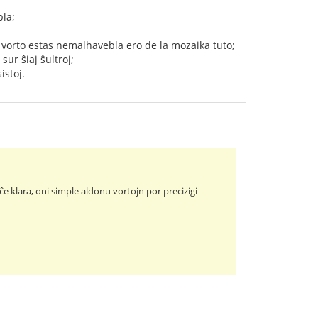
bla;
u vorto estas nemalhavebla ero de la mozaika tuto;
ur ŝiaj ŝultroj;
istoj.
e klara, oni simple aldonu vortojn por precizigi