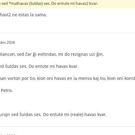
 sed *malhavas (ŝuldas) ses. Do entute mi havas2 kvar.
 havi2 ne estas la sama.
 năm 2026
lancon, sed ĉar ĝi evitindas, mi do rezignas uzi ĝin.
ed ŝuldas ses. Do entute mi havas kvar.
man vorton por tio, kion oni havas en la menso kaj tio, kion oni konst
 Petro.
urojn sed ŝuldas ses. Do entute mi (reale) havas kvar.