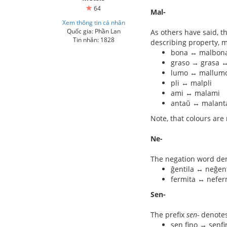
64
Mal-
Xem thông tin cá nhân
Quốc gia: Phần Lan
As others have said, t
Tin nhắn: 1828
describing property, m
bona ↔ malbon
graso → grasa 
lumo ↔ mallum
pli ↔ malpli
ami ↔ malami
antaŭ ↔ malant
Note, that colours are
Ne-
The negation word den
ĝentila ↔ neĝent
fermita ↔ nefer
Sen-
The prefix
sen-
denotes
sen fino → senfi