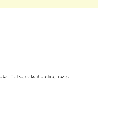
atas. Tial ŝajne kontraŭdiraj frazoj.