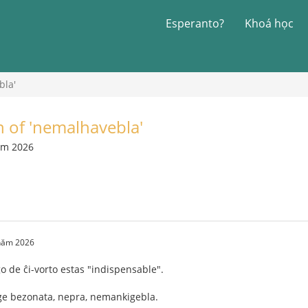
Esperanto?
Khoá học
bla'
n of 'nemalhavebla'
ăm 2026
 năm 2026
go de ĉi-vorto estas "indispensable".
e bezonata, nepra, nemankigebla.