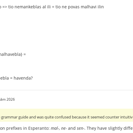
o => tio nemankeblas al ili = tio ne povas malhavi ilin
malhavebla} =
ebla = havenda?
 năm 2026
he grammar guide and was quite confused because it seemed counter intuitive
on prefixes in Esperanto:
mal-, ne-
and
sen-
. They have slightly diff