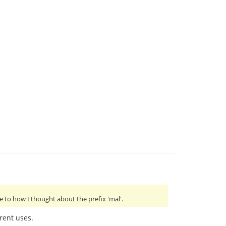
 to how I thought about the prefix 'mal'.
erent uses.