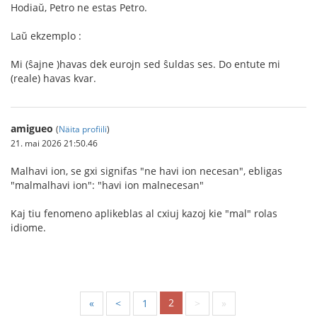
Hodiaŭ, Petro ne estas Petro.
Laŭ ekzemplo :
Mi (ŝajne )havas dek eurojn sed ŝuldas ses. Do entute mi
(reale) havas kvar.
amigueo
(
Näita profiili
)
21. mai 2026 21:50.46
Malhavi ion, se gxi signifas "ne havi ion necesan", ebligas
"malmalhavi ion": "havi ion malnecesan"
Kaj tiu fenomeno aplikeblas al cxiuj kazoj kie "mal" rolas
idiome.
2
«
<
1
>
»