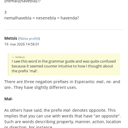
{nemal}{havebla}??
3
nemalhavebla = nesenebla = havenda?
Metsis
(
Näita profiili
)
19. mai 2026 14:58.01
kekkus:
I saw this word in the grammar guide and was quite confused
because it seemed counter intuitive to how I thought about
the prefix 'mal'.
There are three negation prefixes in Esperanto:
mal-, ne-
and
sen-
. They have slightly different uses.
Mal-
As others have said, the prefix
mal-
denotes opposite. This
implies that you can use with words that have "an opposite".
Such are words describing property, manner, action, location
or direction. For instance