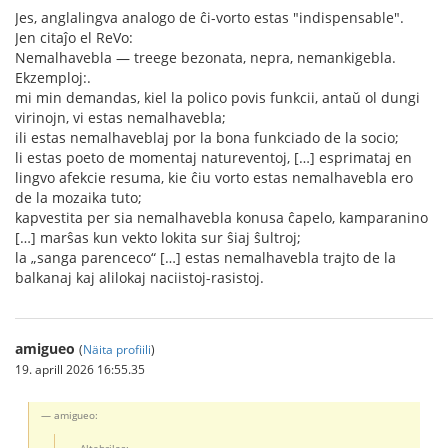
Jes, anglalingva analogo de ĉi-vorto estas "indispensable".
Jen citaĵo el ReVo:
Nemalhavebla — treege bezonata, nepra, nemankigebla.
Ekzemploj:.
mi min demandas, kiel la polico povis funkcii, antaŭ ol dungi
virinojn, vi estas nemalhavebla;
ili estas nemalhaveblaj por la bona funkciado de la socio;
li estas poeto de momentaj natureventoj, […] esprimataj en
lingvo afekcie resuma, kie ĉiu vorto estas nemalhavebla ero
de la mozaika tuto;
kapvestita per sia nemalhavebla konusa ĉapelo, kamparanino
[…] marŝas kun vekto lokita sur ŝiaj ŝultroj;
la „sanga parenceco“ […] estas nemalhavebla trajto de la
balkanaj kaj alilokaj naciistoj-rasistoj.
amigueo
(
Näita profiili
)
19. aprill 2026 16:55.35
amigueo:
Altebrilas: