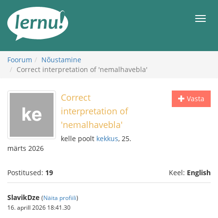
Sisu
juurde
Men
Foorum
Nõustamine
Correct interpretation of 'nemalhavebla'
Correct
Vasta
interpretation of
'nemalhavebla'
kelle poolt
kekkus
, 25.
märts 2026
Postitused:
19
Keel:
English
SlavikDze
(
Näita profiili
)
16. aprill 2026 18:41.30