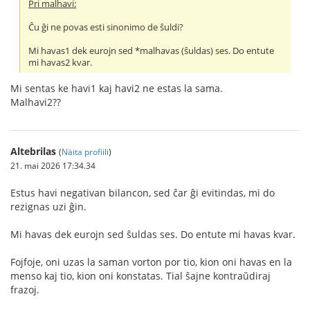
Pri malhavi:
Ĉu ĝi ne povas esti sinonimo de ŝuldi?
Mi havas1 dek eurojn sed *malhavas (ŝuldas) ses. Do entute
mi havas2 kvar.
Mi sentas ke havi1 kaj havi2 ne estas la sama.
Malhavi2??
Altebrilas
(
Näita profiili
)
21. mai 2026 17:34.34
Estus havi negativan bilancon, sed ĉar ĝi evitindas, mi do
rezignas uzi ĝin.
Mi havas dek eurojn sed ŝuldas ses. Do entute mi havas kvar.
Fojfoje, oni uzas la saman vorton por tio, kion oni havas en la
menso kaj tio, kion oni konstatas. Tial ŝajne kontraŭdiraj
frazoj.