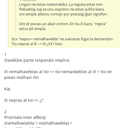
Lingvo ne estas matematiko. La reguloj estas iom
flekseblaj, kaj se unu esprimo ne estas sufiĉe klara,
oni simple aldonu vortojn por precizigi ĝian signifon.
Oni eĉ povas uzi alian vorton. En tiu-ĉi kazo, "nepra"
estus pli simpla.
Ecx "nepra = nemalhavebla" ne sukcesas fugxi la demandon:
Tio nepras al ili --> Ili ¿XX? tion.
1
SlavikDze parte respondis implice:
Ili nemalhaveblas al tio => tio nemankeblas al ili = tio ne
povas malhavi ilin
Kaj
Ili nepras al tio => ¿?
2
Prioritato inter afiksoj:
{nemalhav}ebla = ne{malhavebla} =