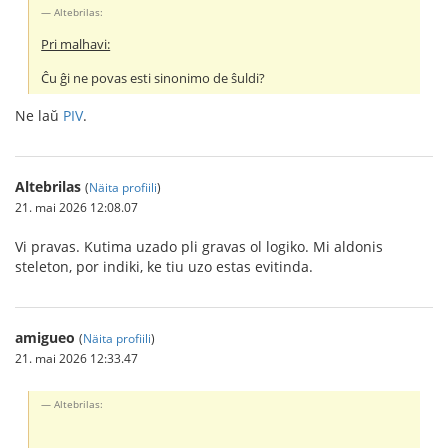
Altebrilas:
Pri malhavi:
Ĉu ĝi ne povas esti sinonimo de ŝuldi?
Ne laŭ
PIV
.
Altebrilas
(
Näita profiili
)
21. mai 2026 12:08.07
Vi pravas. Kutima uzado pli gravas ol logiko. Mi aldonis
steleton, por indiki, ke tiu uzo estas evitinda.
amigueo
(
Näita profiili
)
21. mai 2026 12:33.47
Altebrilas: