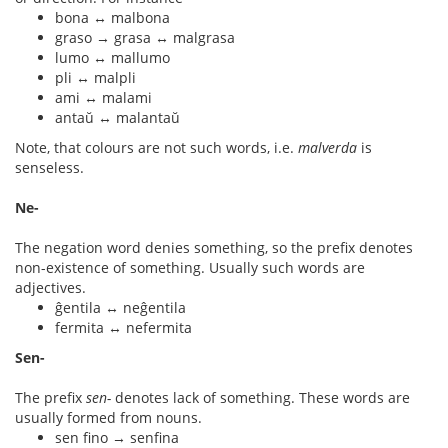
bona ↔ malbona
graso → grasa ↔ malgrasa
lumo ↔ mallumo
pli ↔ malpli
ami ↔ malami
antaŭ ↔ malantaŭ
Note, that colours are not such words, i.e.
malverda
is
senseless.
Ne-
The negation word denies something, so the prefix denotes
non-existence of something. Usually such words are
adjectives.
ĝentila ↔ neĝentila
fermita ↔ nefermita
Sen-
The prefix
sen-
denotes lack of something. These words are
usually formed from nouns.
sen fino → senfina