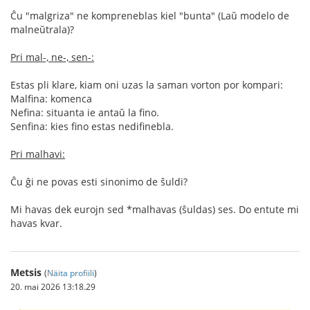
Ĉu "malgriza" ne kompreneblas kiel "bunta" (Laŭ modelo de
malneŭtrala)?
Pri mal-, ne-, sen-:
Estas pli klare, kiam oni uzas la saman vorton por kompari:
Malfina: komenca
Nefina: situanta ie antaŭ la fino.
Senfina: kies fino estas nedifinebla.
Pri malhavi:
Ĉu ĝi ne povas esti sinonimo de ŝuldi?
Mi havas dek eurojn sed *malhavas (ŝuldas) ses. Do entute mi
havas kvar.
Metsis
(
Näita profiili
)
20. mai 2026 13:18.29