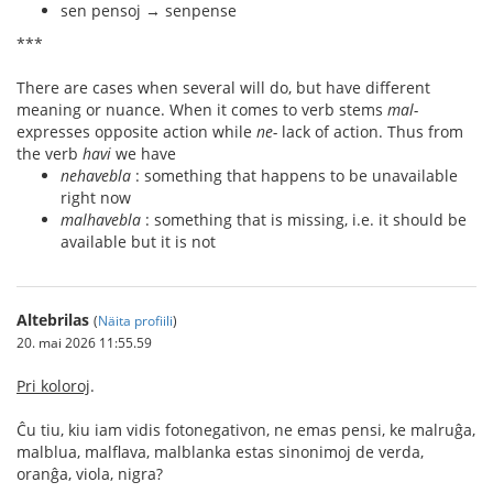
sen pensoj → senpense
***
There are cases when several will do, but have different
meaning or nuance. When it comes to verb stems
mal-
expresses opposite action while
ne-
lack of action. Thus from
the verb
havi
we have
nehavebla
: something that happens to be unavailable
right now
malhavebla
: something that is missing, i.e. it should be
available but it is not
Altebrilas
(
Näita profiili
)
20. mai 2026 11:55.59
Pri koloroj
.
Ĉu tiu, kiu iam vidis fotonegativon, ne emas pensi, ke malruĝa,
malblua, malflava, malblanka estas sinonimoj de verda,
oranĝa, viola, nigra?