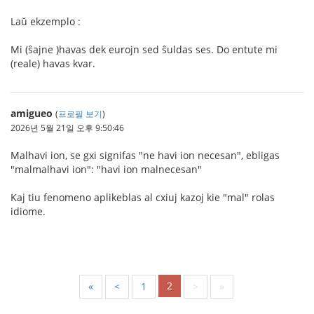
Laŭ ekzemplo :
Mi (ŝajne )havas dek eurojn sed ŝuldas ses. Do entute mi
(reale) havas kvar.
amigueo
(
프로필 보기
)
2026년 5월 21일 오후 9:50:46
Malhavi ion, se gxi signifas "ne havi ion necesan", ebligas
"malmalhavi ion": "havi ion malnecesan"
Kaj tiu fenomeno aplikeblas al cxiuj kazoj kie "mal" rolas
idiome.
2
«
<
1
>
»