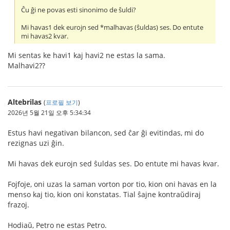
Ĉu ĝi ne povas esti sinonimo de ŝuldi?
Mi havas1 dek eurojn sed *malhavas (ŝuldas) ses. Do entute
mi havas2 kvar.
Mi sentas ke havi1 kaj havi2 ne estas la sama.
Malhavi2??
Altebrilas
(
프로필 보기
)
2026년 5월 21일 오후 5:34:34
Estus havi negativan bilancon, sed ĉar ĝi evitindas, mi do
rezignas uzi ĝin.
Mi havas dek eurojn sed ŝuldas ses. Do entute mi havas kvar.
Fojfoje, oni uzas la saman vorton por tio, kion oni havas en la
menso kaj tio, kion oni konstatas. Tial ŝajne kontraŭdiraj
frazoj.
Hodiaŭ, Petro ne estas Petro.