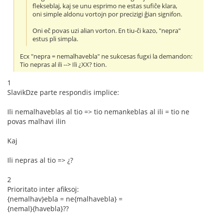
flekseblaj, kaj se unu esprimo ne estas sufiĉe klara,
oni simple aldonu vortojn por precizigi ĝian signifon.
Oni eĉ povas uzi alian vorton. En tiu-ĉi kazo, "nepra"
estus pli simpla.
Ecx "nepra = nemalhavebla" ne sukcesas fugxi la demandon:
Tio nepras al ili --> Ili ¿XX? tion.
1
SlavikDze parte respondis implice:
Ili nemalhaveblas al tio => tio nemankeblas al ili = tio ne
povas malhavi ilin
Kaj
Ili nepras al tio => ¿?
2
Prioritato inter afiksoj:
{nemalhav}ebla = ne{malhavebla} =
{nemal}{havebla}??