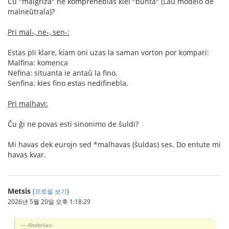
Ĉu "malgriza" ne kompreneblas kiel "bunta" (Laŭ modelo de
malneŭtrala)?
Pri mal-, ne-, sen-:
Estas pli klare, kiam oni uzas la saman vorton por kompari:
Malfina: komenca
Nefina: situanta ie antaŭ la fino.
Senfina: kies fino estas nedifinebla.
Pri malhavi:
Ĉu ĝi ne povas esti sinonimo de ŝuldi?
Mi havas dek eurojn sed *malhavas (ŝuldas) ses. Do entute mi
havas kvar.
Metsis
(
프로필 보기
)
2026년 5월 20일 오후 1:18:29
Altebrilas: