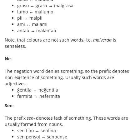
graso → grasa ↔ malgrasa
lumo ↔ mallumo
pli ↔ malpli
ami ↔ malami
antaŭ ↔ malantaŭ
Note, that colours are not such words, i.e.
malverda
is
senseless.
Ne-
The negation word denies something, so the prefix denotes
non-existence of something. Usually such words are
adjectives.
ĝentila ↔ neĝentila
fermita ↔ nefermita
Sen-
The prefix
sen-
denotes lack of something. These words are
usually formed from nouns.
sen fino → senfina
sen pensoj → senpense