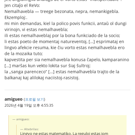
Jen citaĵo el ReVo:
Nemalhavebla — treege bezonata, nepra, nemankigebla.
Ekzemploj:.
mi min demandas, kiel la polico povis funkcii, antaŭ ol dungi
virinojn, vi estas nemalhavebla;
ili estas nemalhaveblaj por la bona funkciado de la socio;
li estas poeto de momentaj natureventoj, […] esprimataj en
lingvo afekcie resuma, kie ĉiu vorto estas nemalhavebla ero
de la mozaika tuto;
kapvestita per sia nemalhavebla konusa ĉapelo, kamparanino
[…] marŝas kun vekto lokita sur ŝiaj ŝultroj;
la „sanga parenceco“ […] estas nemalhavebla trajto de la
balkanaj kaj alilokaj naciistoj-rasistoj.
amigueo
(
프로필 보기
)
2026년 4월 19일 오후 4:55:35
amigueo:
Altebrilas:
Lingvo ne estas matematiko. La reguloj estas iom