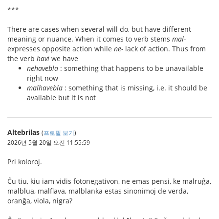
***
There are cases when several will do, but have different
meaning or nuance. When it comes to verb stems
mal-
expresses opposite action while
ne-
lack of action. Thus from
the verb
havi
we have
nehavebla
: something that happens to be unavailable
right now
malhavebla
: something that is missing, i.e. it should be
available but it is not
Altebrilas
(
프로필 보기
)
2026년 5월 20일 오전 11:55:59
Pri koloroj
.
Ĉu tiu, kiu iam vidis fotonegativon, ne emas pensi, ke malruĝa,
malblua, malflava, malblanka estas sinonimoj de verda,
oranĝa, viola, nigra?