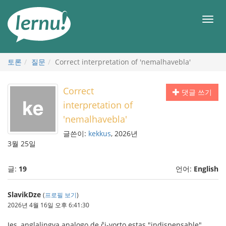
본
문
메
으
뉴
로
토론
질문
Correct interpretation of 'nemalhavebla'
Correct
댓글 쓰기
interpretation of
'nemalhavebla'
글쓴이:
kekkus
, 2026년
3월 25일
글:
19
언어:
English
SlavikDze
(
프로필 보기
)
2026년 4월 16일 오후 6:41:30
Jes, anglalingva analogo de ĉi-vorto estas "indispensable".