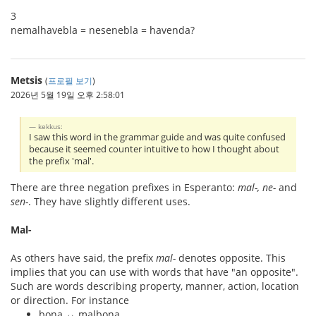
3
nemalhavebla = nesenebla = havenda?
Metsis
(
프로필 보기
)
2026년 5월 19일 오후 2:58:01
kekkus:
I saw this word in the grammar guide and was quite confused
because it seemed counter intuitive to how I thought about
the prefix 'mal'.
There are three negation prefixes in Esperanto:
mal-, ne-
and
sen-
. They have slightly different uses.
Mal-
As others have said, the prefix
mal-
denotes opposite. This
implies that you can use with words that have "an opposite".
Such are words describing property, manner, action, location
or direction. For instance
bona ↔ malbona