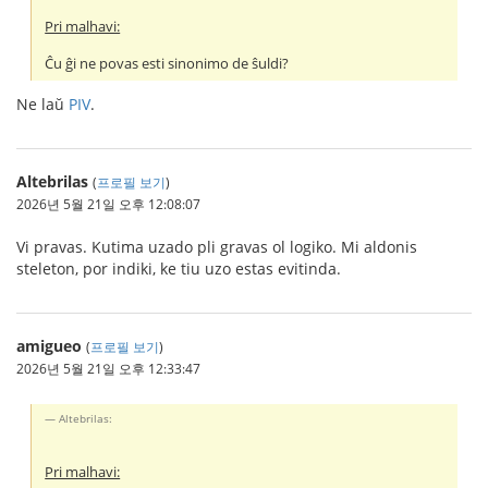
Pri malhavi:
Ĉu ĝi ne povas esti sinonimo de ŝuldi?
Ne laŭ
PIV
.
Altebrilas
(
프로필 보기
)
2026년 5월 21일 오후 12:08:07
Vi pravas. Kutima uzado pli gravas ol logiko. Mi aldonis
steleton, por indiki, ke tiu uzo estas evitinda.
amigueo
(
프로필 보기
)
2026년 5월 21일 오후 12:33:47
Altebrilas:
Pri malhavi: