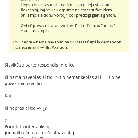
Lingvo ne estas matematiko. La reguloj estas iom
flekseblaj, kaj se unu esprimo ne estas sufiĉe klara,
oni simple aldonu vortojn por precizigi ĝian signifon.
Oni eĉ povas uzi alian vorton. En tiu-ĉi kazo, "nepra"
estus pli simpla.
Ecx "nepra = nemalhavebla" ne sukcesas fugxi la demandon:
Tio nepras al ili --> Ili ¿XX? tion.
1
SlavikDze parte respondis implice:
Ili nemalhaveblas al tio => tio nemankeblas al ili = tio ne
povas malhavi ilin
Kaj
Ili nepras al tio => ¿?
2
Prioritato inter afiksoj:
{nemalhav}ebla = ne{malhavebla} =