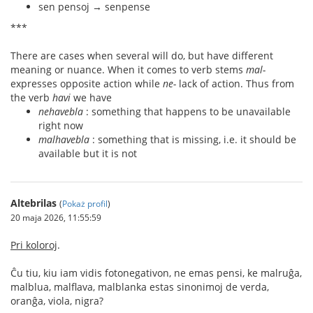
sen pensoj → senpense
***
There are cases when several will do, but have different
meaning or nuance. When it comes to verb stems
mal-
expresses opposite action while
ne-
lack of action. Thus from
the verb
havi
we have
nehavebla
: something that happens to be unavailable
right now
malhavebla
: something that is missing, i.e. it should be
available but it is not
Altebrilas
(
Pokaż profil
)
20 maja 2026, 11:55:59
Pri koloroj
.
Ĉu tiu, kiu iam vidis fotonegativon, ne emas pensi, ke malruĝa,
malblua, malflava, malblanka estas sinonimoj de verda,
oranĝa, viola, nigra?