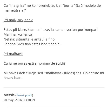
Ĉu "malgriza" ne kompreneblas kiel "bunta" (Laŭ modelo de
malneŭtrala)?
Pri mal-, ne-, sen-:
Estas pli klare, kiam oni uzas la saman vorton por kompari:
Malfina: komenca
Nefina: situanta ie antaŭ la fino.
Senfina: kies fino estas nedifinebla.
Pri malhavi:
Ĉu ĝi ne povas esti sinonimo de ŝuldi?
Mi havas dek eurojn sed *malhavas (ŝuldas) ses. Do entute mi
havas kvar.
Metsis
(
Pokaż profil
)
20 maja 2026, 13:18:29