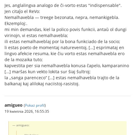
Jes, anglalingva analogo de ĉi-vorto estas "indispensable".
Jen citaĵo el ReVo:
Nemalhavebla — treege bezonata, nepra, nemankigebla.
Ekzemploj:.
mi min demandas, kiel la polico povis funkcii, antaŭ ol dungi
virinojn, vi estas nemalhavebla;
ili estas nemalhaveblaj por la bona funkciado de la socio;
li estas poeto de momentaj natureventoj, […] esprimataj en
lingvo afekcie resuma, kie ĉiu vorto estas nemalhavebla ero
de la mozaika tuto;
kapvestita per sia nemalhavebla konusa ĉapelo, kamparanino
[…] marŝas kun vekto lokita sur ŝiaj ŝultroj;
la „sanga parenceco“ […] estas nemalhavebla trajto de la
balkanaj kaj alilokaj naciistoj-rasistoj.
amigueo
(
Pokaż profil
)
19 kwietnia 2026, 16:55:35
amigueo:
Altebrilas: