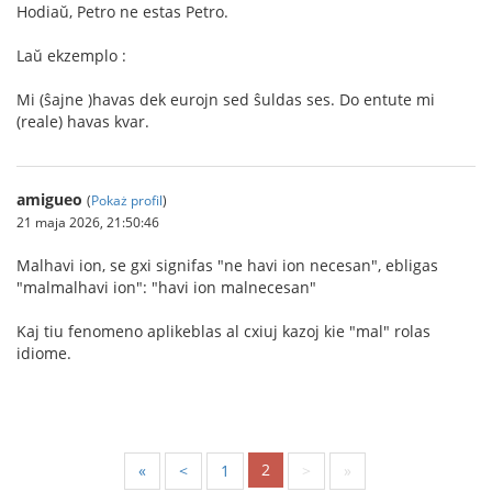
Hodiaŭ, Petro ne estas Petro.
Laŭ ekzemplo :
Mi (ŝajne )havas dek eurojn sed ŝuldas ses. Do entute mi
(reale) havas kvar.
amigueo
(
Pokaż profil
)
21 maja 2026, 21:50:46
Malhavi ion, se gxi signifas "ne havi ion necesan", ebligas
"malmalhavi ion": "havi ion malnecesan"
Kaj tiu fenomeno aplikeblas al cxiuj kazoj kie "mal" rolas
idiome.
2
«
<
1
>
»