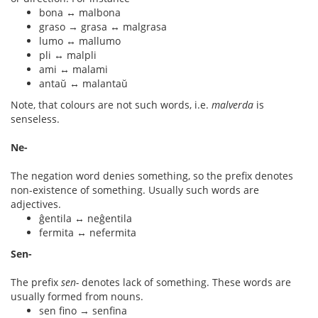
bona ↔ malbona
graso → grasa ↔ malgrasa
lumo ↔ mallumo
pli ↔ malpli
ami ↔ malami
antaŭ ↔ malantaŭ
Note, that colours are not such words, i.e.
malverda
is
senseless.
Ne-
The negation word denies something, so the prefix denotes
non-existence of something. Usually such words are
adjectives.
ĝentila ↔ neĝentila
fermita ↔ nefermita
Sen-
The prefix
sen-
denotes lack of something. These words are
usually formed from nouns.
sen fino → senfina