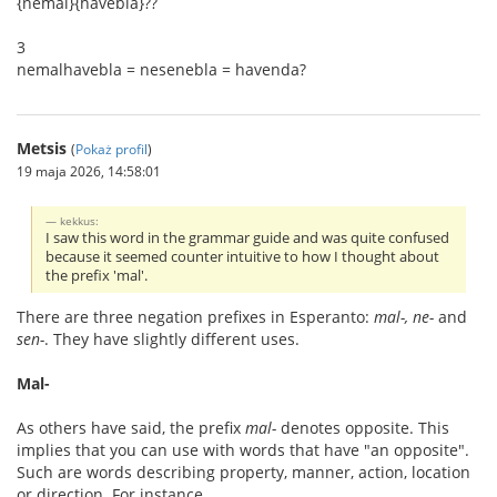
{nemal}{havebla}??
3
nemalhavebla = nesenebla = havenda?
Metsis
(
Pokaż profil
)
19 maja 2026, 14:58:01
kekkus:
I saw this word in the grammar guide and was quite confused
because it seemed counter intuitive to how I thought about
the prefix 'mal'.
There are three negation prefixes in Esperanto:
mal-, ne-
and
sen-
. They have slightly different uses.
Mal-
As others have said, the prefix
mal-
denotes opposite. This
implies that you can use with words that have "an opposite".
Such are words describing property, manner, action, location
or direction. For instance