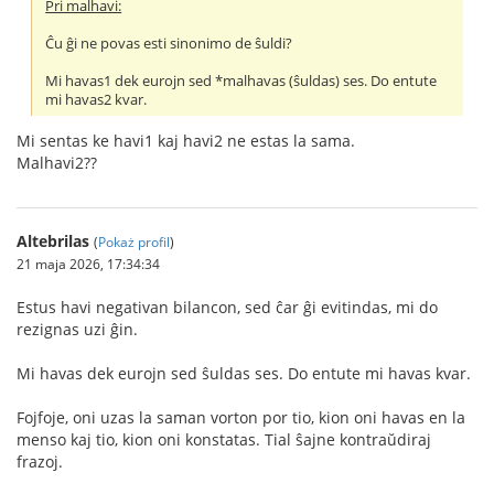
Pri malhavi:
Ĉu ĝi ne povas esti sinonimo de ŝuldi?
Mi havas1 dek eurojn sed *malhavas (ŝuldas) ses. Do entute
mi havas2 kvar.
Mi sentas ke havi1 kaj havi2 ne estas la sama.
Malhavi2??
Altebrilas
(
Pokaż profil
)
21 maja 2026, 17:34:34
Estus havi negativan bilancon, sed ĉar ĝi evitindas, mi do
rezignas uzi ĝin.
Mi havas dek eurojn sed ŝuldas ses. Do entute mi havas kvar.
Fojfoje, oni uzas la saman vorton por tio, kion oni havas en la
menso kaj tio, kion oni konstatas. Tial ŝajne kontraŭdiraj
frazoj.