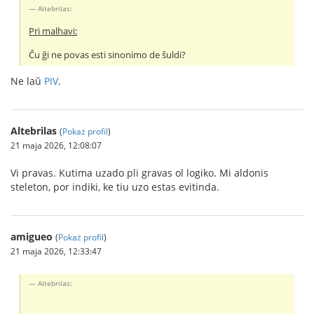
Altebrilas:
Pri malhavi:
Ĉu ĝi ne povas esti sinonimo de ŝuldi?
Ne laŭ
PIV
.
Altebrilas
(
Pokaż profil
)
21 maja 2026, 12:08:07
Vi pravas. Kutima uzado pli gravas ol logiko. Mi aldonis
steleton, por indiki, ke tiu uzo estas evitinda.
amigueo
(
Pokaż profil
)
21 maja 2026, 12:33:47
Altebrilas: