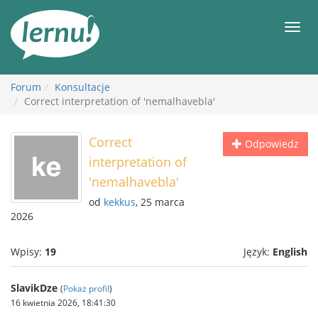
Więcej
Men
Forum
Konsultacje
Correct interpretation of 'nemalhavebla'
Correct
Odpowiedz
interpretation of
'nemalhavebla'
od
kekkus
, 25 marca
2026
Wpisy:
19
Język:
English
SlavikDze
(
Pokaż profil
)
16 kwietnia 2026, 18:41:30