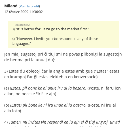
Miland
(
Voir le profil
)
12 février 2009 11:36:02
eikored85:
3) "It is better
for
us
to
go to the market first."
4) "However, I invite you
to
respond in any of these
languages."
Jen miaj sugestoj pri ĉi tiuj (mi ne povas plibonigi la sugestojn
de henma pri la unuaj du):
3) Estas du eblecoj, ĉar la angla estas ambigua ("Estas" estas
en krampoj ĉar ĝi estas elektebla en konversacio):
(a)
(Estas) pli bone ke ni unue iru al la bazaro.
(Poste, ni faru ion
alian, ne necese "iri" ie ajn).
(b)
(Estas) pli bone ke ni iru unue al la bazaro.
(Poste, ni iru al
alia loko).
4)
Tamen, mi invitas vin respondi en iu ajn el ĉi tiuj lingvoj.
(
Inviti