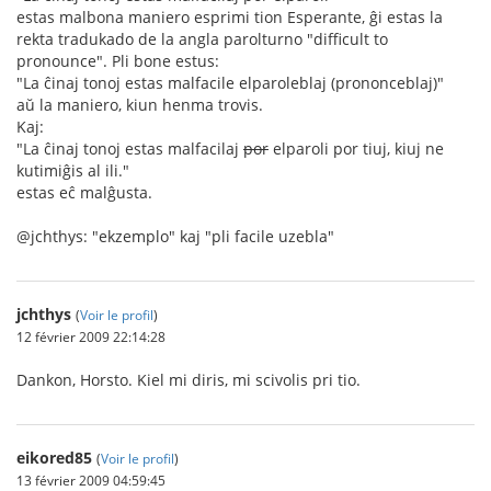
estas malbona maniero esprimi tion Esperante, ĝi estas la
rekta tradukado de la angla parolturno "difficult to
pronounce". Pli bone estus:
"La ĉinaj tonoj estas malfacile elparoleblaj (prononceblaj)"
aŭ la maniero, kiun henma trovis.
Kaj:
"La ĉinaj tonoj estas malfacilaj
por
elparoli por tiuj, kiuj ne
kutimiĝis al ili."
estas eĉ malĝusta.
@jchthys: "ekzemplo" kaj "pli facile uzebla"
jchthys
(
Voir le profil
)
12 février 2009 22:14:28
Dankon, Horsto. Kiel mi diris, mi scivolis pri tio.
eikored85
(
Voir le profil
)
13 février 2009 04:59:45