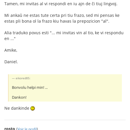
Tamen, mi invitas al vi respondi en iu ajn de ĉi tiuj lingvoj.
Mi ankaŭ ne estas tute certa pri tiu frazo, sed mi pensas ke
estas pli bona ol la frazo kiu havas la prepozicion "al".
Alia traduko povus esti "... mi invitas vin al tio, ke vi respondu
en ..."
Amike,
Daniel.
eikored85:
Bonvolu helpi min! ...
Dankon!
Ne dankinde
rosto
(
Voir le profil
)