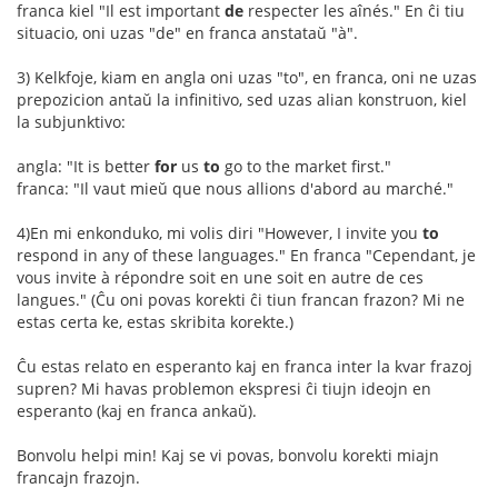
franca kiel "Il est important
de
respecter les aînés." En ĉi tiu
situacio, oni uzas "de" en franca anstataŭ "à".
3) Kelkfoje, kiam en angla oni uzas "to", en franca, oni ne uzas
prepozicion antaŭ la infinitivo, sed uzas alian konstruon, kiel
la subjunktivo:
angla: "It is better
for
us
to
go to the market first."
franca: "Il vaut mieŭ que nous allions d'abord au marché."
4)En mi enkonduko, mi volis diri "However, I invite you
to
respond in any of these languages." En franca "Cependant, je
vous invite à répondre soit en une soit en autre de ces
langues." (Ĉu oni povas korekti ĉi tiun francan frazon? Mi ne
estas certa ke, estas skribita korekte.)
Ĉu estas relato en esperanto kaj en franca inter la kvar frazoj
supren? Mi havas problemon ekspresi ĉi tiujn ideojn en
esperanto (kaj en franca ankaŭ).
Bonvolu helpi min! Kaj se vi povas, bonvolu korekti miajn
francajn frazojn.