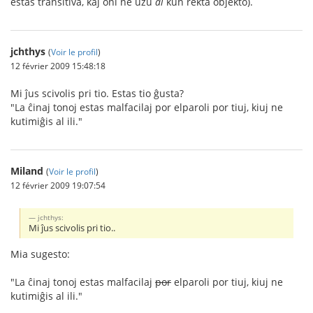
estas transitiva, kaj oni ne uzu
al
kun rekta objekto).
jchthys
(
Voir le profil
)
12 février 2009 15:48:18
Mi ĵus scivolis pri tio. Estas tio ĝusta?
"La ĉinaj tonoj estas malfacilaj por elparoli por tiuj, kiuj ne
kutimiĝis al ili."
Miland
(
Voir le profil
)
12 février 2009 19:07:54
jchthys:
Mi ĵus scivolis pri tio..
Mia sugesto:
"La ĉinaj tonoj estas malfacilaj
por
elparoli por tiuj, kiuj ne
kutimiĝis al ili."