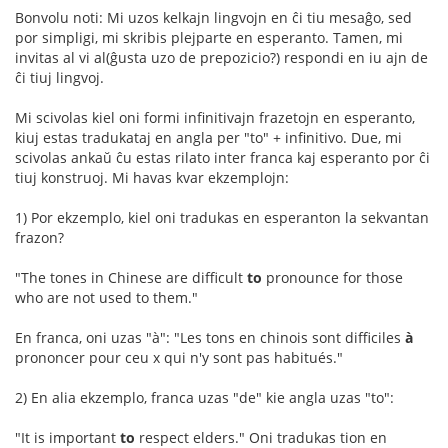
Bonvolu noti: Mi uzos kelkajn lingvojn en ĉi tiu mesaĝo, sed
por simpligi, mi skribis plejparte en esperanto. Tamen, mi
invitas al vi al(ĝusta uzo de prepozicio?) respondi en iu ajn de
ĉi tiuj lingvoj.
Mi scivolas kiel oni formi infinitivajn frazetojn en esperanto,
kiuj estas tradukataj en angla per "to" + infinitivo. Due, mi
scivolas ankaŭ ĉu estas rilato inter franca kaj esperanto por ĉi
tiuj konstruoj. Mi havas kvar ekzemplojn:
1) Por ekzemplo, kiel oni tradukas en esperanton la sekvantan
frazon?
"The tones in Chinese are difficult
to
pronounce for those
who are not used to them."
En franca, oni uzas "à": "Les tons en chinois sont difficiles
à
prononcer pour ceu x qui n'y sont pas habitués."
2) En alia ekzemplo, franca uzas "de" kie angla uzas "to":
"It is important
to
respect elders." Oni tradukas tion en