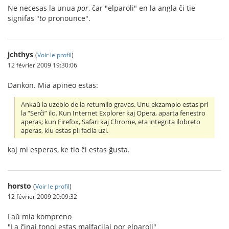
Ne necesas la unua
por
, ĉar "elparoli" en la angla ĉi tie
signifas "
to
pronounce".
jchthys
(
Voir le profil
)
12 février 2009 19:30:06
Dankon. Mia apineo estas:
Ankaŭ la uzeblo de la retumilo gravas. Unu ekzamplo estas pri
la “Serĉi” ilo. Kun Internet Explorer kaj Opera, aparta fenestro
aperas; kun Firefox, Safari kaj Chrome, eta integrita ilobreto
aperas, kiu estas pli facila uzi.
kaj mi esperas, ke tio ĉi estas ĝusta.
horsto
(
Voir le profil
)
12 février 2009 20:09:32
Laŭ mia kompreno
"La ĉinaj tonoj estas malfacilaj por elparoli"