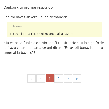
Dankon ĉiuj pro viaj respondoj.
Sed mi havas ankoraŭ alian demandon:
henma:
Estus pli bona
tio
, ke ni iru unue al la bazaro.
Kiu estas la funkcio de "tio" en ĉi tiu situacio? Ĉu la signifo de
la frazo estus malsama se oni dirus: "Estus pli bona, ke ni iru
unue al la bazaro"?
1
«
<
2
>
»