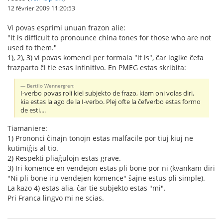
12 février 2009 11:20:53
Vi povas esprimi unuan frazon alie:
"It is difficult to pronounce china tones for those who are not
used to them."
1), 2), 3) vi povas komenci per formala "it is", ĉar logike ĉefa
frazparto ĉi tie esas infinitivo. En PMEG estas skribita:
Bertilo Wennergren:
I-verbo povas roli kiel subjekto de frazo, kiam oni volas diri,
kia estas la ago de la I-verbo. Plej ofte la ĉefverbo estas formo
de esti....
Tiamaniere:
1) Prononci ĉinajn tonojn estas malfacile por tiuj kiuj ne
kutimiĝis al tio.
2) Respekti pliaĝulojn estas grave.
3) Iri komence en vendejon estas pli bone por ni (kvankam diri
"Ni pli bone iru vendejen komence" ŝajne estus pli simple).
La kazo 4) estas alia, ĉar tie subjekto estas "mi".
Pri Franca lingvo mi ne scias.