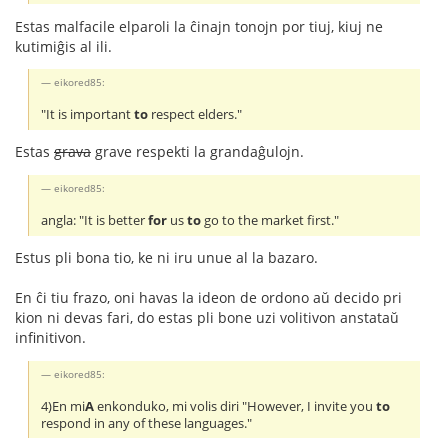
Estas malfacile elparoli la ĉinajn tonojn por tiuj, kiuj ne
kutimiĝis al ili.
eikored85:
"It is important
to
respect elders."
Estas
grava
grave respekti la grandaĝulojn.
eikored85:
angla: "It is better
for
us
to
go to the market first."
Estus pli bona tio, ke ni iru unue al la bazaro.
En ĉi tiu frazo, oni havas la ideon de ordono aŭ decido pri
kion ni devas fari, do estas pli bone uzi volitivon anstataŭ
infinitivon.
eikored85:
4)En mi
A
enkonduko, mi volis diri "However, I invite you
to
respond in any of these languages."