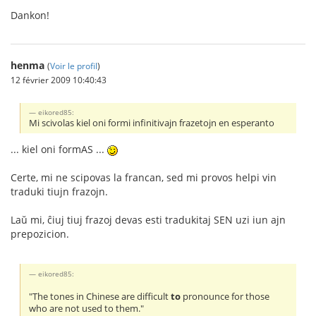
Dankon!
henma
(
Voir le profil
)
12 février 2009 10:40:43
eikored85:
Mi scivolas kiel oni formi infinitivajn frazetojn en esperanto
... kiel oni formAS ...
Certe, mi ne scipovas la francan, sed mi provos helpi vin
traduki tiujn frazojn.
Laŭ mi, ĉiuj tiuj frazoj devas esti tradukitaj SEN uzi iun ajn
prepozicion.
eikored85:
"The tones in Chinese are difficult
to
pronounce for those
who are not used to them."