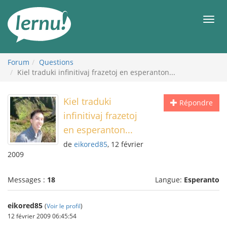
Aller
au
Men
contenu
Forum
Questions
Kiel traduki infinitivaj frazetoj en esperanton...
Kiel traduki
Répondre
infinitivaj frazetoj
en esperanton...
de
eikored85
, 12 février
2009
Messages :
18
Langue:
Esperanto
eikored85
(
Voir le profil
)
12 février 2009 06:45:54