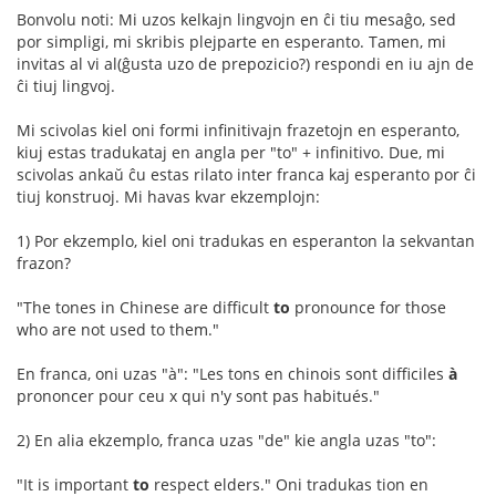
Bonvolu noti: Mi uzos kelkajn lingvojn en ĉi tiu mesaĝo, sed
por simpligi, mi skribis plejparte en esperanto. Tamen, mi
invitas al vi al(ĝusta uzo de prepozicio?) respondi en iu ajn de
ĉi tiuj lingvoj.
Mi scivolas kiel oni formi infinitivajn frazetojn en esperanto,
kiuj estas tradukataj en angla per "to" + infinitivo. Due, mi
scivolas ankaŭ ĉu estas rilato inter franca kaj esperanto por ĉi
tiuj konstruoj. Mi havas kvar ekzemplojn:
1) Por ekzemplo, kiel oni tradukas en esperanton la sekvantan
frazon?
"The tones in Chinese are difficult
to
pronounce for those
who are not used to them."
En franca, oni uzas "à": "Les tons en chinois sont difficiles
à
prononcer pour ceu x qui n'y sont pas habitués."
2) En alia ekzemplo, franca uzas "de" kie angla uzas "to":
"It is important
to
respect elders." Oni tradukas tion en