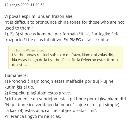
12 lutego 2009, 11:20:53
Vi povas esprimi unuan frazon alie:
"It is difficult to pronounce china tones for those who are not
used to them."
1), 2), 3) vi povas komenci per formala "it is", ĉar logike ĉefa
frazparto ĉi tie esas infinitivo. En PMEG estas skribita:
Bertilo Wennergren:
I-verbo povas roli kiel subjekto de frazo, kiam oni volas diri,
kia estas la ago de la I-verbo. Plej ofte la ĉefverbo estas formo
de esti....
Tiamaniere:
1) Prononci ĉinajn tonojn estas malfacile por tiuj kiuj ne
kutimiĝis al tio.
2) Respekti pliaĝulojn estas grave.
3) Iri komence en vendejon estas pli bone por ni (kvankam diri
"Ni pli bone iru vendejen komence" ŝajne estus pli simple).
La kazo 4) estas alia, ĉar tie subjekto estas "mi".
Pri Franca lingvo mi ne scias.