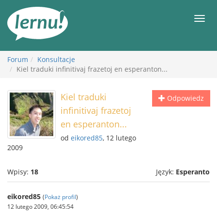
Więcej
Men
Forum
Konsultacje
Kiel traduki infinitivaj frazetoj en esperanton...
Kiel traduki
Odpowiedz
infinitivaj frazetoj
en esperanton...
od
eikored85
, 12 lutego
2009
Wpisy:
18
Język:
Esperanto
eikored85
(
Pokaż profil
)
12 lutego 2009, 06:45:54