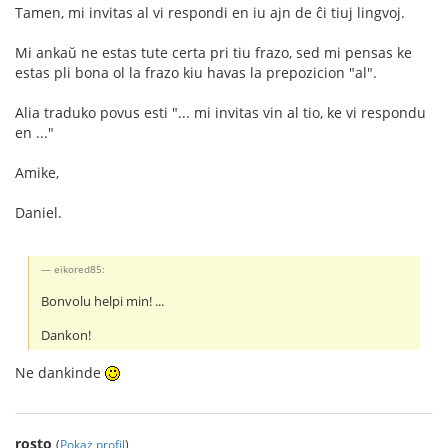
Tamen, mi invitas al vi respondi en iu ajn de ĉi tiuj lingvoj.
Mi ankaŭ ne estas tute certa pri tiu frazo, sed mi pensas ke
estas pli bona ol la frazo kiu havas la prepozicion "al".
Alia traduko povus esti "... mi invitas vin al tio, ke vi respondu
en ..."
Amike,
Daniel.
eikored85:
Bonvolu helpi min! ...
Dankon!
Ne dankinde
rosto
(
Pokaż profil
)