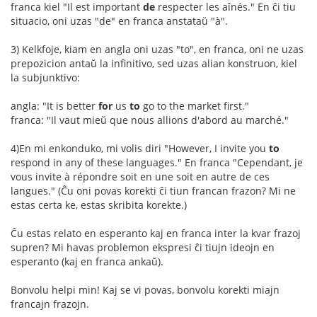
franca kiel "Il est important
de
respecter les aînés." En ĉi tiu
situacio, oni uzas "de" en franca anstataŭ "à".
3) Kelkfoje, kiam en angla oni uzas "to", en franca, oni ne uzas
prepozicion antaŭ la infinitivo, sed uzas alian konstruon, kiel
la subjunktivo:
angla: "It is better
for
us
to
go to the market first."
franca: "Il vaut mieŭ que nous allions d'abord au marché."
4)En mi enkonduko, mi volis diri "However, I invite you
to
respond in any of these languages." En franca "Cependant, je
vous invite à répondre soit en une soit en autre de ces
langues." (Ĉu oni povas korekti ĉi tiun francan frazon? Mi ne
estas certa ke, estas skribita korekte.)
Ĉu estas relato en esperanto kaj en franca inter la kvar frazoj
supren? Mi havas problemon ekspresi ĉi tiujn ideojn en
esperanto (kaj en franca ankaŭ).
Bonvolu helpi min! Kaj se vi povas, bonvolu korekti miajn
francajn frazojn.