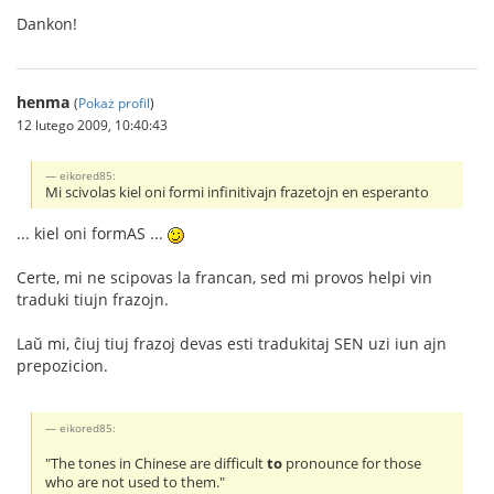
Dankon!
henma
(
Pokaż profil
)
12 lutego 2009, 10:40:43
eikored85:
Mi scivolas kiel oni formi infinitivajn frazetojn en esperanto
... kiel oni formAS ...
Certe, mi ne scipovas la francan, sed mi provos helpi vin
traduki tiujn frazojn.
Laŭ mi, ĉiuj tiuj frazoj devas esti tradukitaj SEN uzi iun ajn
prepozicion.
eikored85:
"The tones in Chinese are difficult
to
pronounce for those
who are not used to them."