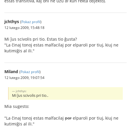
estas transitiva, kaj oni ne uzu
al
kun rekta objekto).
jchthys
(
Pokaż profil
)
12 lutego 2009, 15:48:18
Mi ĵus scivolis pri tio. Estas tio ĝusta?
"La ĉinaj tonoj estas malfacilaj por elparoli por tiuj, kiuj ne
kutimiĝis al ili."
Miland
(
Pokaż profil
)
12 lutego 2009, 19:07:54
jchthys:
Mi ĵus scivolis pri tio..
Mia sugesto:
"La ĉinaj tonoj estas malfacilaj
por
elparoli por tiuj, kiuj ne
kutimiĝis al ili."