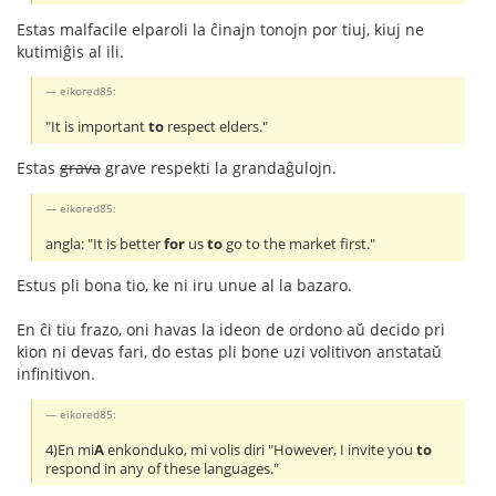
Estas malfacile elparoli la ĉinajn tonojn por tiuj, kiuj ne
kutimiĝis al ili.
eikored85:
"It is important
to
respect elders."
Estas
grava
grave respekti la grandaĝulojn.
eikored85:
angla: "It is better
for
us
to
go to the market first."
Estus pli bona tio, ke ni iru unue al la bazaro.
En ĉi tiu frazo, oni havas la ideon de ordono aŭ decido pri
kion ni devas fari, do estas pli bone uzi volitivon anstataŭ
infinitivon.
eikored85:
4)En mi
A
enkonduko, mi volis diri "However, I invite you
to
respond in any of these languages."