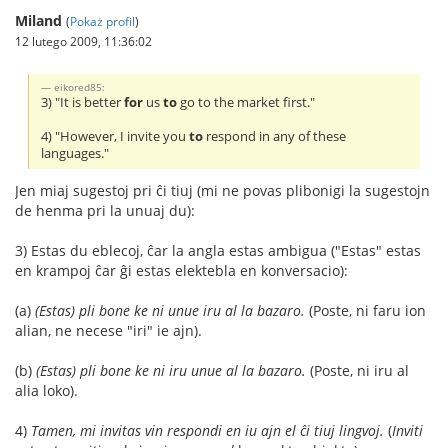
Miland
(
Pokaż profil
)
12 lutego 2009, 11:36:02
eikored85:
3) "It is better
for
us
to
go to the market first."
4) "However, I invite you
to
respond in any of these
languages."
Jen miaj sugestoj pri ĉi tiuj (mi ne povas plibonigi la sugestojn
de henma pri la unuaj du):
3) Estas du eblecoj, ĉar la angla estas ambigua ("Estas" estas
en krampoj ĉar ĝi estas elektebla en konversacio):
(a)
(Estas) pli bone ke ni unue iru al la bazaro.
(Poste, ni faru ion
alian, ne necese "iri" ie ajn).
(b)
(Estas) pli bone ke ni iru unue al la bazaro.
(Poste, ni iru al
alia loko).
4)
Tamen, mi invitas vin respondi en iu ajn el ĉi tiuj lingvoj.
(
Inviti