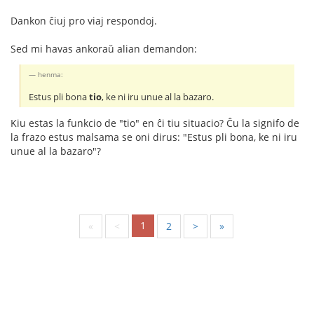
Dankon ĉiuj pro viaj respondoj.
Sed mi havas ankoraŭ alian demandon:
henma:
Estus pli bona
tio
, ke ni iru unue al la bazaro.
Kiu estas la funkcio de "tio" en ĉi tiu situacio? Ĉu la signifo de
la frazo estus malsama se oni dirus: "Estus pli bona, ke ni iru
unue al la bazaro"?
1
«
<
2
>
»