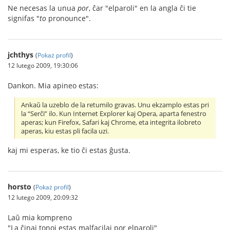
Ne necesas la unua
por
, ĉar "elparoli" en la angla ĉi tie
signifas "
to
pronounce".
jchthys
(
Pokaż profil
)
12 lutego 2009, 19:30:06
Dankon. Mia apineo estas:
Ankaŭ la uzeblo de la retumilo gravas. Unu ekzamplo estas pri
la “Serĉi” ilo. Kun Internet Explorer kaj Opera, aparta fenestro
aperas; kun Firefox, Safari kaj Chrome, eta integrita ilobreto
aperas, kiu estas pli facila uzi.
kaj mi esperas, ke tio ĉi estas ĝusta.
horsto
(
Pokaż profil
)
12 lutego 2009, 20:09:32
Laŭ mia kompreno
"La ĉinaj tonoj estas malfacilaj por elparoli"