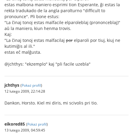
estas malbona maniero esprimi tion Esperante, ĝi estas la
rekta tradukado de la angla parolturno "difficult to
pronounce". Pli bone estus:
"La ĉinaj tonoj estas malfacile elparoleblaj (prononceblaj)"
aŭ la maniero, kiun henma trovis.
Kaj:
"La ĉinaj tonoj estas malfacilaj
por
elparoli por tiuj, kiuj ne
kutimiĝis al ili."
estas eĉ malĝusta.
@jchthys: "ekzemplo" kaj "pli facile uzebla"
jchthys
(
Pokaż profil
)
12 lutego 2009, 22:14:28
Dankon, Horsto. Kiel mi diris, mi scivolis pri tio.
eikored85
(
Pokaż profil
)
13 lutego 2009, 04:59:45