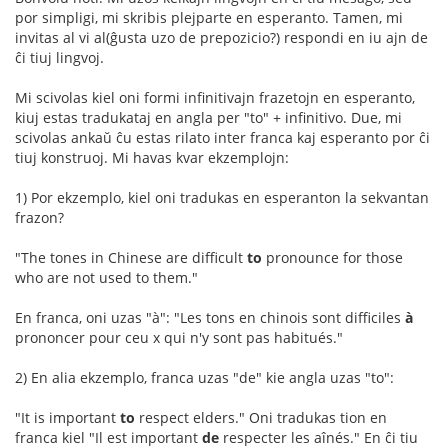
por simpligi, mi skribis plejparte en esperanto. Tamen, mi
invitas al vi al(ĝusta uzo de prepozicio?) respondi en iu ajn de
ĉi tiuj lingvoj.
Mi scivolas kiel oni formi infinitivajn frazetojn en esperanto,
kiuj estas tradukataj en angla per "to" + infinitivo. Due, mi
scivolas ankaŭ ĉu estas rilato inter franca kaj esperanto por ĉi
tiuj konstruoj. Mi havas kvar ekzemplojn:
1) Por ekzemplo, kiel oni tradukas en esperanton la sekvantan
frazon?
"The tones in Chinese are difficult
to
pronounce for those
who are not used to them."
En franca, oni uzas "à": "Les tons en chinois sont difficiles
à
prononcer pour ceu x qui n'y sont pas habitués."
2) En alia ekzemplo, franca uzas "de" kie angla uzas "to":
"It is important
to
respect elders." Oni tradukas tion en
franca kiel "Il est important
de
respecter les aînés." En ĉi tiu