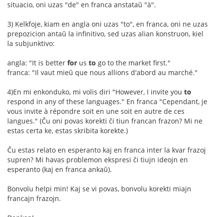
situacio, oni uzas "de" en franca anstataŭ "à".
3) Kelkfoje, kiam en angla oni uzas "to", en franca, oni ne uzas
prepozicion antaŭ la infinitivo, sed uzas alian konstruon, kiel
la subjunktivo:
angla: "It is better
for
us
to
go to the market first."
franca: "Il vaut mieŭ que nous allions d'abord au marché."
4)En mi enkonduko, mi volis diri "However, I invite you
to
respond in any of these languages." En franca "Cependant, je
vous invite à répondre soit en une soit en autre de ces
langues." (Ĉu oni povas korekti ĉi tiun francan frazon? Mi ne
estas certa ke, estas skribita korekte.)
Ĉu estas relato en esperanto kaj en franca inter la kvar frazoj
supren? Mi havas problemon ekspresi ĉi tiujn ideojn en
esperanto (kaj en franca ankaŭ).
Bonvolu helpi min! Kaj se vi povas, bonvolu korekti miajn
francajn frazojn.