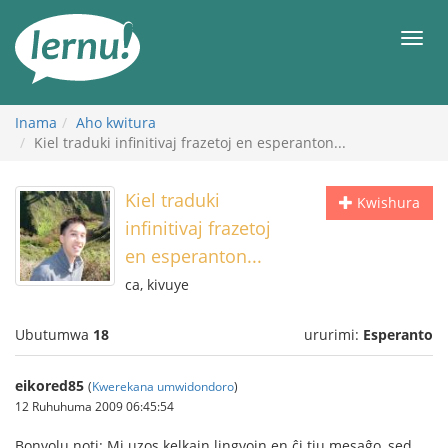
Ku
rupapuro
Urut
rw'ibirimwo
Inama
Aho kwitura
Kiel traduki infinitivaj frazetoj en esperanton...
Kiel traduki
Kwishura
infinitivaj frazetoj
en esperanton...
ca, kivuye
Ubutumwa
18
ururimi:
Esperanto
eikored85
(
Kwerekana umwidondoro
)
12 Ruhuhuma 2009 06:45:54
Bonvolu noti: Mi uzos kelkajn lingvojn en ĉi tiu mesaĝo, sed