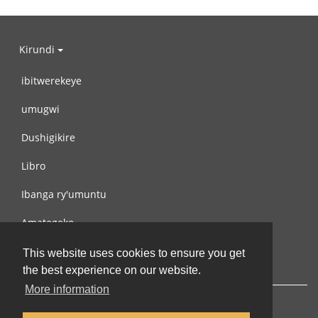
Kirundi
ibitwerekeye
umugwi
Dushigikire
Libro
Ibanga ry'umuntu
Amategeko
Turondere
This website uses cookies to ensure you get
the best experience on our website.
More information