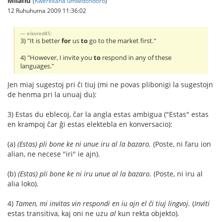
Miland
(
Kwerekana umwidondoro
)
12 Ruhuhuma 2009 11:36:02
eikored85:
3) "It is better
for
us
to
go to the market first."
4) "However, I invite you
to
respond in any of these
languages."
Jen miaj sugestoj pri ĉi tiuj (mi ne povas plibonigi la sugestojn
de henma pri la unuaj du):
3) Estas du eblecoj, ĉar la angla estas ambigua ("Estas" estas
en krampoj ĉar ĝi estas elektebla en konversacio):
(a)
(Estas) pli bone ke ni unue iru al la bazaro.
(Poste, ni faru ion
alian, ne necese "iri" ie ajn).
(b)
(Estas) pli bone ke ni iru unue al la bazaro.
(Poste, ni iru al
alia loko).
4)
Tamen, mi invitas vin respondi en iu ajn el ĉi tiuj lingvoj.
(
Inviti
estas transitiva, kaj oni ne uzu
al
kun rekta objekto).