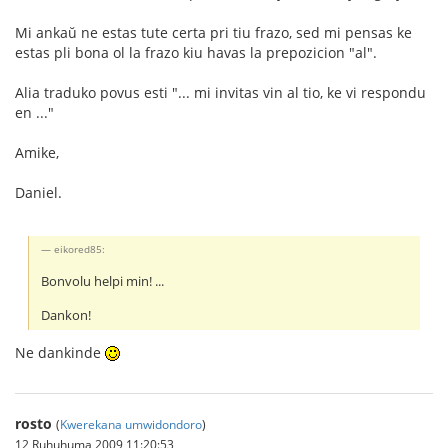
Mi ankaŭ ne estas tute certa pri tiu frazo, sed mi pensas ke
estas pli bona ol la frazo kiu havas la prepozicion "al".
Alia traduko povus esti "... mi invitas vin al tio, ke vi respondu
en ..."
Amike,
Daniel.
eikored85:
Bonvolu helpi min! ...
Dankon!
Ne dankinde
rosto
(
Kwerekana umwidondoro
)
12 Ruhuhuma 2009 11:20:53