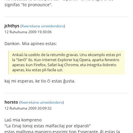
signifas "
to
pronounce".
jchthys
(
Kwerekana umwidondoro
)
12 Ruhuhuma 2009 19:30:06
Dankon. Mia apineo estas:
Ankaŭ la uzeblo de la retumilo gravas. Unu ekzamplo estas pri
la “Serĉi” ilo. Kun Internet Explorer kaj Opera, aparta fenestro
aperas; kun Firefox, Safari kaj Chrome, eta integrita ilobreto
aperas, kiu estas pli facila uzi.
kaj mi esperas, ke tio ĉi estas ĝusta.
horsto
(
Kwerekana umwidondoro
)
12 Ruhuhuma 2009 20:09:32
Laŭ mia kompreno
"La ĉinaj tonoj estas malfacilaj por elparoli"
estas malbona maniero esprimi tion Esperante, ĝi estas la