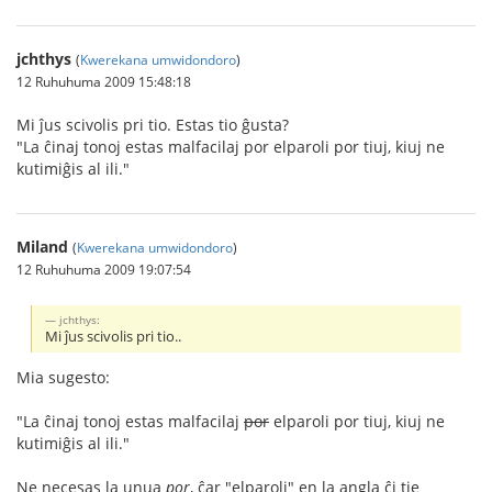
jchthys
(
Kwerekana umwidondoro
)
12 Ruhuhuma 2009 15:48:18
Mi ĵus scivolis pri tio. Estas tio ĝusta?
"La ĉinaj tonoj estas malfacilaj por elparoli por tiuj, kiuj ne
kutimiĝis al ili."
Miland
(
Kwerekana umwidondoro
)
12 Ruhuhuma 2009 19:07:54
jchthys:
Mi ĵus scivolis pri tio..
Mia sugesto:
"La ĉinaj tonoj estas malfacilaj
por
elparoli por tiuj, kiuj ne
kutimiĝis al ili."
Ne necesas la unua
por
, ĉar "elparoli" en la angla ĉi tie