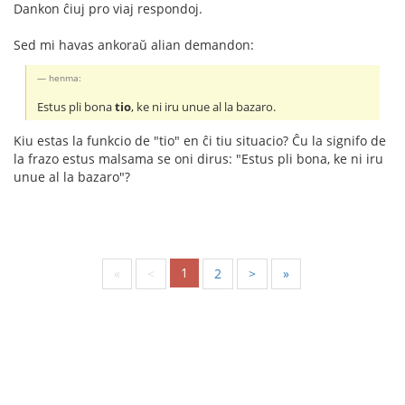
Dankon ĉiuj pro viaj respondoj.
Sed mi havas ankoraŭ alian demandon:
henma:
Estus pli bona
tio
, ke ni iru unue al la bazaro.
Kiu estas la funkcio de "tio" en ĉi tiu situacio? Ĉu la signifo de
la frazo estus malsama se oni dirus: "Estus pli bona, ke ni iru
unue al la bazaro"?
1
«
<
2
>
»