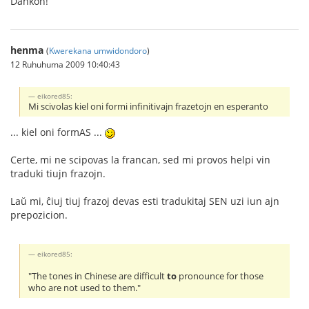
Dankon!
henma
(
Kwerekana umwidondoro
)
12 Ruhuhuma 2009 10:40:43
eikored85:
Mi scivolas kiel oni formi infinitivajn frazetojn en esperanto
... kiel oni formAS ...
Certe, mi ne scipovas la francan, sed mi provos helpi vin
traduki tiujn frazojn.
Laŭ mi, ĉiuj tiuj frazoj devas esti tradukitaj SEN uzi iun ajn
prepozicion.
eikored85:
"The tones in Chinese are difficult
to
pronounce for those
who are not used to them."