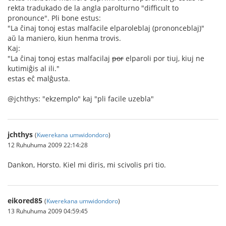
rekta tradukado de la angla parolturno "difficult to
pronounce". Pli bone estus:
"La ĉinaj tonoj estas malfacile elparoleblaj (prononceblaj)"
aŭ la maniero, kiun henma trovis.
Kaj:
"La ĉinaj tonoj estas malfacilaj
por
elparoli por tiuj, kiuj ne
kutimiĝis al ili."
estas eĉ malĝusta.
@jchthys: "ekzemplo" kaj "pli facile uzebla"
jchthys
(
Kwerekana umwidondoro
)
12 Ruhuhuma 2009 22:14:28
Dankon, Horsto. Kiel mi diris, mi scivolis pri tio.
eikored85
(
Kwerekana umwidondoro
)
13 Ruhuhuma 2009 04:59:45