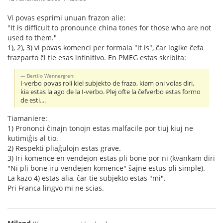
Vi povas esprimi unuan frazon alie:
"It is difficult to pronounce china tones for those who are not
used to them."
1), 2), 3) vi povas komenci per formala "it is", ĉar logike ĉefa
frazparto ĉi tie esas infinitivo. En PMEG estas skribita:
Bertilo Wennergren:
I-verbo povas roli kiel subjekto de frazo, kiam oni volas diri,
kia estas la ago de la I-verbo. Plej ofte la ĉefverbo estas formo
de esti....
Tiamaniere:
1) Prononci ĉinajn tonojn estas malfacile por tiuj kiuj ne
kutimiĝis al tio.
2) Respekti pliaĝulojn estas grave.
3) Iri komence en vendejon estas pli bone por ni (kvankam diri
"Ni pli bone iru vendejen komence" ŝajne estus pli simple).
La kazo 4) estas alia, ĉar tie subjekto estas "mi".
Pri Franca lingvo mi ne scias.