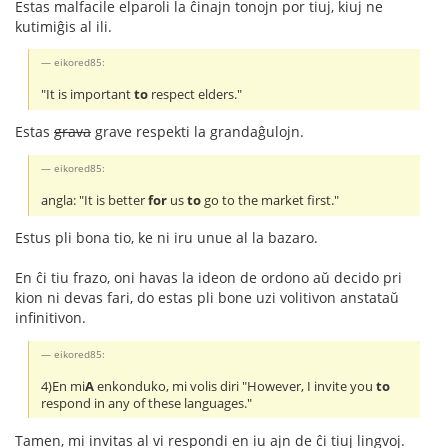
Estas malfacile elparoli la ĉinajn tonojn por tiuj, kiuj ne
kutimiĝis al ili.
eikored85:
"It is important
to
respect elders."
Estas
grava
grave respekti la grandaĝulojn.
eikored85:
angla: "It is better
for
us
to
go to the market first."
Estus pli bona tio, ke ni iru unue al la bazaro.
En ĉi tiu frazo, oni havas la ideon de ordono aŭ decido pri
kion ni devas fari, do estas pli bone uzi volitivon anstataŭ
infinitivon.
eikored85:
4)En mi
A
enkonduko, mi volis diri "However, I invite you
to
respond in any of these languages."
Tamen, mi invitas al vi respondi en iu ajn de ĉi tiuj lingvoj.