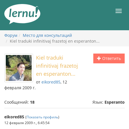
К
содержанию
Мен
Форум
Место для консультаций
Kiel traduki infinitivaj frazetoj en esperanton...
Kiel traduki
Ответить
infinitivaj frazetoj
en esperanton...
от
eikored85
, 12
февраля 2009 г.
Сообщений:
18
Язык:
Esperanto
eikored85
(
Показать профиль
)
12 февраля 2009 г., 6:45:54