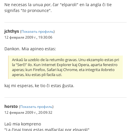
Ne necesas la unua
por
, ĉar "elparoli" en la angla ĉi tie
signifas "
to
pronounce".
jchthys
(
Показать профиль
)
12 февраля 2009 г., 19:30:06
Dankon. Mia apineo estas:
Ankaŭ la uzeblo de la retumilo gravas. Unu ekzamplo estas pri
la “Serĉi” ilo. Kun Internet Explorer kaj Opera, aparta fenestro
aperas; kun Firefox, Safari kaj Chrome, eta integrita ilobreto
aperas, kiu estas pli facila uzi.
kaj mi esperas, ke tio ĉi estas ĝusta.
horsto
(
Показать профиль
)
12 февраля 2009 г., 20:09:32
Laŭ mia kompreno
"La ĉinaj tonoj estas malfacilaj por elparoli"