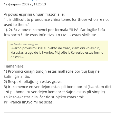
12 февраля 2009 г., 11:20:53
Vi povas esprimi unuan frazon alie:
"It is difficult to pronounce china tones for those who are not
used to them."
1), 2), 3) vi povas komenci per formala "it is", ĉar logike ĉefa
frazparto ĉi tie esas infinitivo. En PMEG estas skribita:
Bertilo Wennergren:
I-verbo povas roli kiel subjekto de frazo, kiam oni volas diri,
kia estas la ago de la I-verbo. Plej ofte la ĉefverbo estas formo
de esti....
Tiamaniere:
1) Prononci ĉinajn tonojn estas malfacile por tiuj kiuj ne
kutimiĝis al tio.
2) Respekti pliaĝulojn estas grave.
3) Iri komence en vendejon estas pli bone por ni (kvankam diri
"Ni pli bone iru vendejen komence" ŝajne estus pli simple).
La kazo 4) estas alia, ĉar tie subjekto estas "mi".
Pri Franca lingvo mi ne scias.