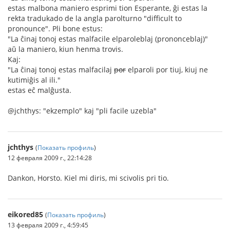
estas malbona maniero esprimi tion Esperante, ĝi estas la
rekta tradukado de la angla parolturno "difficult to
pronounce". Pli bone estus:
"La ĉinaj tonoj estas malfacile elparoleblaj (prononceblaj)"
aŭ la maniero, kiun henma trovis.
Kaj:
"La ĉinaj tonoj estas malfacilaj
por
elparoli por tiuj, kiuj ne
kutimiĝis al ili."
estas eĉ malĝusta.
@jchthys: "ekzemplo" kaj "pli facile uzebla"
jchthys
(
Показать профиль
)
12 февраля 2009 г., 22:14:28
Dankon, Horsto. Kiel mi diris, mi scivolis pri tio.
eikored85
(
Показать профиль
)
13 февраля 2009 г., 4:59:45