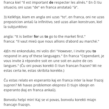
franca kiel "Il est important
de
respecter les aînés." En ĉi tiu
situacio, oni uzas "de" en franca anstataŭ "à".
3) Kelkfoje, kiam en angla oni uzas "to", en franca, oni ne uzas
prepozicion antaŭ la infinitivo, sed uzas alian konstruon, kiel
la subjunktivo:
angla: "It is better
for
us
to
go to the market first."
franca: "Il vaut mieŭ que nous allions d'abord au marché."
4)En mi enkonduko, mi volis diri "However, I invite you
to
respond in any of these languages." En franca "Cependant, je
vous invite à répondre soit en une soit en autre de ces
langues." (Ĉu oni povas korekti ĉi tiun francan frazon? Mi ne
estas certa ke, estas skribita korekte.)
Ĉu estas relato en esperanto kaj en franca inter la kvar frazoj
supren? Mi havas problemon ekspresi ĉi tiujn ideojn en
esperanto (kaj en franca ankaŭ).
Bonvolu helpi min! Kaj se vi povas, bonvolu korekti miajn
francajn frazojn.