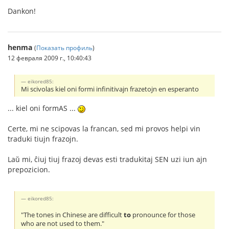
Dankon!
henma
(
Показать профиль
)
12 февраля 2009 г., 10:40:43
eikored85:
Mi scivolas kiel oni formi infinitivajn frazetojn en esperanto
... kiel oni formAS ...
Certe, mi ne scipovas la francan, sed mi provos helpi vin
traduki tiujn frazojn.
Laŭ mi, ĉiuj tiuj frazoj devas esti tradukitaj SEN uzi iun ajn
prepozicion.
eikored85:
"The tones in Chinese are difficult
to
pronounce for those
who are not used to them."