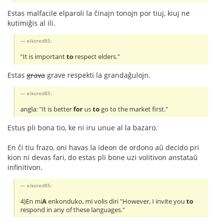
Estas malfacile elparoli la ĉinajn tonojn por tiuj, kiuj ne
kutimiĝis al ili.
eikored85:
"It is important
to
respect elders."
Estas
grava
grave respekti la grandaĝulojn.
eikored85:
angla: "It is better
for
us
to
go to the market first."
Estus pli bona tio, ke ni iru unue al la bazaro.
En ĉi tiu frazo, oni havas la ideon de ordono aŭ decido pri
kion ni devas fari, do estas pli bone uzi volitivon anstataŭ
infinitivon.
eikored85:
4)En mi
A
enkonduko, mi volis diri "However, I invite you
to
respond in any of these languages."