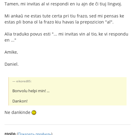
Tamen, mi invitas al vi respondi en iu ajn de ĉi tiuj lingvoj.
Mi ankaŭ ne estas tute certa pri tiu frazo, sed mi pensas ke
estas pli bona ol la frazo kiu havas la prepozicion "al".
Alia traduko povus esti "... mi invitas vin al tio, ke vi respondu
en ..."
Amike,
Daniel.
eikored85:
Bonvolu helpi min! ...
Dankon!
Ne dankinde
rosto
(
Показать профиль
)