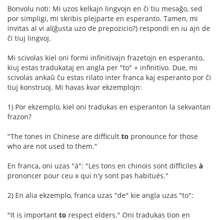
Bonvolu noti: Mi uzos kelkajn lingvojn en ĉi tiu mesaĝo, sed
por simpligi, mi skribis plejparte en esperanto. Tamen, mi
invitas al vi al(ĝusta uzo de prepozicio?) respondi en iu ajn de
ĉi tiuj lingvoj.
Mi scivolas kiel oni formi infinitivajn frazetojn en esperanto,
kiuj estas tradukataj en angla per "to" + infinitivo. Due, mi
scivolas ankaŭ ĉu estas rilato inter franca kaj esperanto por ĉi
tiuj konstruoj. Mi havas kvar ekzemplojn:
1) Por ekzemplo, kiel oni tradukas en esperanton la sekvantan
frazon?
"The tones in Chinese are difficult
to
pronounce for those
who are not used to them."
En franca, oni uzas "à": "Les tons en chinois sont difficiles
à
prononcer pour ceu x qui n'y sont pas habitués."
2) En alia ekzemplo, franca uzas "de" kie angla uzas "to":
"It is important
to
respect elders." Oni tradukas tion en