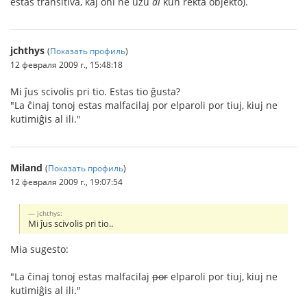
estas transitiva, kaj oni ne uzu
al
kun rekta objekto).
jchthys
(
Показать профиль
)
12 февраля 2009 г., 15:48:18
Mi ĵus scivolis pri tio. Estas tio ĝusta?
"La ĉinaj tonoj estas malfacilaj por elparoli por tiuj, kiuj ne
kutimiĝis al ili."
Miland
(
Показать профиль
)
12 февраля 2009 г., 19:07:54
jchthys:
Mi ĵus scivolis pri tio..
Mia sugesto:
"La ĉinaj tonoj estas malfacilaj
por
elparoli por tiuj, kiuj ne
kutimiĝis al ili."