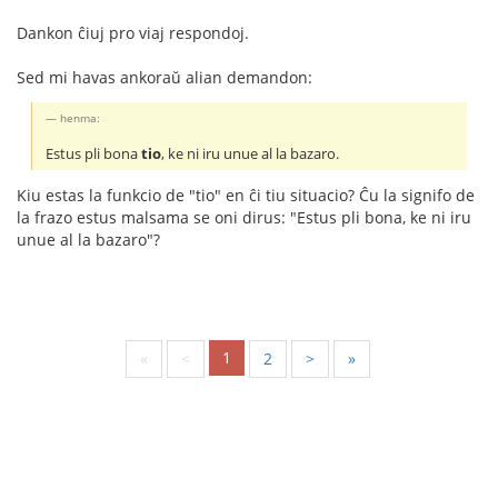
Dankon ĉiuj pro viaj respondoj.
Sed mi havas ankoraŭ alian demandon:
henma:
Estus pli bona
tio
, ke ni iru unue al la bazaro.
Kiu estas la funkcio de "tio" en ĉi tiu situacio? Ĉu la signifo de
la frazo estus malsama se oni dirus: "Estus pli bona, ke ni iru
unue al la bazaro"?
1
«
<
2
>
»