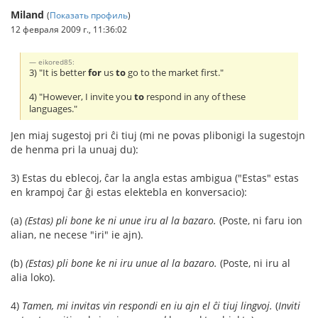
Miland
(
Показать профиль
)
12 февраля 2009 г., 11:36:02
eikored85:
3) "It is better
for
us
to
go to the market first."
4) "However, I invite you
to
respond in any of these
languages."
Jen miaj sugestoj pri ĉi tiuj (mi ne povas plibonigi la sugestojn
de henma pri la unuaj du):
3) Estas du eblecoj, ĉar la angla estas ambigua ("Estas" estas
en krampoj ĉar ĝi estas elektebla en konversacio):
(a)
(Estas) pli bone ke ni unue iru al la bazaro.
(Poste, ni faru ion
alian, ne necese "iri" ie ajn).
(b)
(Estas) pli bone ke ni iru unue al la bazaro.
(Poste, ni iru al
alia loko).
4)
Tamen, mi invitas vin respondi en iu ajn el ĉi tiuj lingvoj.
(
Inviti