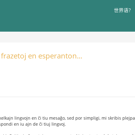
世界语？
.
j frazetoj en esperanton...
elkajn lingvojn en ĉi tiu mesaĝo, sed por simpligi, mi skribis plejp
pondi en iu ajn de ĉi tiuj lingvoj.