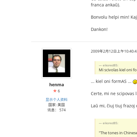
franca ankaŭ).
Bonvolu helpi min! Kaj
Dankon!
2009年2月12日上午10:40:4
eikored85:
Mi scivolas kiel oni f
... kiel oni formAS ...
henma
6
Certe, mi ne scipovas l
显示个人资料
国家: 美国
Laŭ mi, ĉiuj tiuj frazo
讯息： 574
eikored85:
"The tones in Chinese