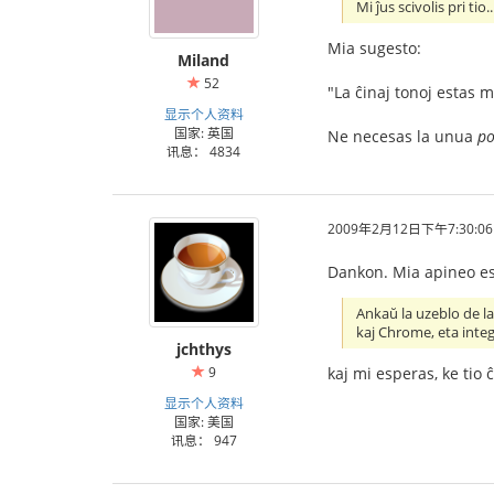
Mi ĵus scivolis pri tio..
Mia sugesto:
Miland
52
"La ĉinaj tonoj estas m
显示个人资料
国家: 英国
Ne necesas la unua
po
讯息： 4834
2009年2月12日下午7:30:06
Dankon. Mia apineo es
Ankaŭ la uzeblo de la
kaj Chrome, eta integr
jchthys
kaj mi esperas, ke tio ĉ
9
显示个人资料
国家: 美国
讯息： 947