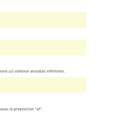
bone uzi volitivon anstataŭ infinitivon.
havas la prepozicion "al".