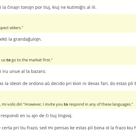
 la ĉinajn tonojn por tiuj, kiuj ne kutimiĝis al ili.
pect elders."
ekti la grandaĝulojn.
r
us
to
go to the market first."
ni iru unue al la bazaro.
vas la ideon de ordono aŭ decido pri kion ni devas fari, do estas pli 
mi volis diri "However, I invite you
to
respond in any of these languages."
respondi en iu ajn de ĉi tiuj lingvoj.
certa pri tiu frazo, sed mi pensas ke estas pli bona ol la frazo kiu 