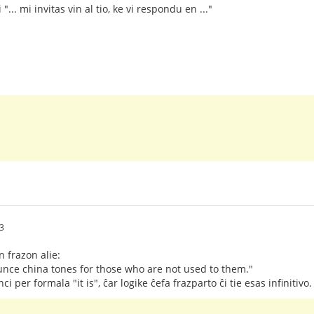
"... mi invitas vin al tio, ke vi respondu en ..."
3
 frazon alie:
nounce china tones for those who are not used to them."
nci per formala "it is", ĉar logike ĉefa frazparto ĉi tie esas infinitiv