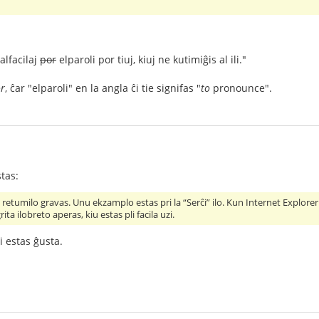
alfacilaj
por
elparoli por tiuj, kiuj ne kutimiĝis al ili."
r
, ĉar "elparoli" en la angla ĉi tie signifas "
to
pronounce".
tas:
 retumilo gravas. Unu ekzamplo estas pri la “Serĉi” ilo. Kun Internet Explorer
ita ilobreto aperas, kiu estas pli facila uzi.
i estas ĝusta.