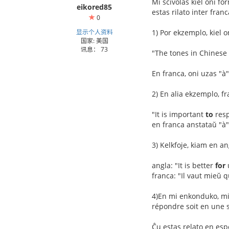
Mi scivolas kiel oni fo
eikored85
estas rilato inter fran
0
显示个人资料
1) Por ekzemplo, kiel 
国家: 美国
讯息： 73
"The tones in Chinese 
En franca, oni uzas "à"
2) En alia ekzemplo, fr
"It is important
to
resp
en franca anstataŭ "à"
3) Kelkfoje, kiam en an
angla: "It is better
for
franca: "Il vaut mieŭ 
4)En mi enkonduko, mi 
répondre soit en une so
Ĉu estas relato en esp