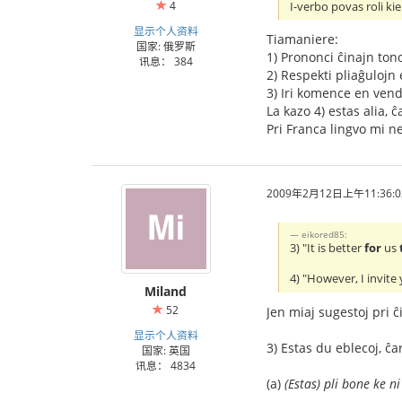
4
I-verbo povas roli kie
显示个人资料
Tiamaniere:
国家: 俄罗斯
1) Prononci ĉinajn tono
讯息： 384
2) Respekti pliaĝulojn 
3) Iri komence en vend
La kazo 4) estas alia, ĉ
Pri Franca lingvo mi ne
2009年2月12日上午11:36:0
eikored85:
3) "It is better
for
us
4) "However, I invite
Miland
52
Jen miaj sugestoj pri ĉ
显示个人资料
3) Estas du eblecoj, ĉ
国家: 英国
讯息： 4834
(a)
(Estas) pli bone ke n