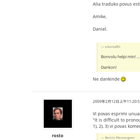
Alia traduko povus esti 
Amike,
Daniel.
eikored85:
Bonvolu helpi min! ...
Dankon!
Ne dankinde
2009年2月12日上午11:20:5
Vi povas esprimi unuan
"It is difficult to pro
1), 2), 3) vi povas kome
rosto
Bertilo Wennergren: