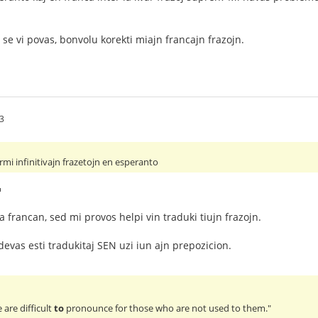
 se vi povas, bonvolu korekti miajn francajn frazojn.
3
ormi infinitivajn frazetojn en esperanto
a francan, sed mi provos helpi vin traduki tiujn frazojn.
j devas esti tradukitaj SEN uzi iun ajn prepozicion.
 are difficult
to
pronounce for those who are not used to them."