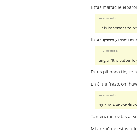
Estas malfacile elparoli
eikored85:
"It is important
to
res
Estas
grava
grave resp
eikored85:
angla: "It is better
fo
Estus pli bona tio, ke 
En ĉi tiu frazo, oni ha
eikored85:
4)En mi
A
enkonduko, 
Tamen, mi invitas al vi 
Mi ankaŭ ne estas tute 