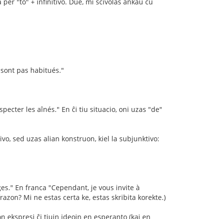
a per "to" + infinitivo. Due, mi scivolas ankaŭ ĉu
sont pas habitués."
specter les aînés." En ĉi tiu situacio, oni uzas "de"
ivo, sed uzas alian konstruon, kiel la subjunktivo:
s." En franca "Cependant, je vous invite à
razon? Mi ne estas certa ke, estas skribita korekte.)
n ekspresi ĉi tiujn ideojn en esperanto (kaj en