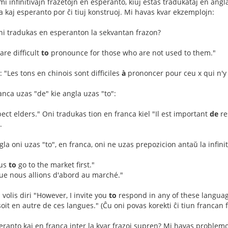
rmi infinitivajn frazetojn en esperanto, kiuj estas tradukataj en angl
ca kaj esperanto por ĉi tiuj konstruoj. Mi havas kvar ekzemplojn:
oni tradukas en esperanton la sekvantan frazon?
are difficult
to
pronounce for those who are not used to them."
: "Les tons en chinois sont difficiles
à
prononcer pour ceu x qui n'y 
anca uzas "de" kie angla uzas "to":
ect elders." Oni tradukas tion en franca kiel "Il est important
de
re
.
gla oni uzas "to", en franca, oni ne uzas prepozicion antaŭ la infinit
us
to
go to the market first."
que nous allions d'abord au marché."
volis diri "However, I invite you
to
respond in any of these language
it en autre de ces langues." (Ĉu oni povas korekti ĉi tiun francan f
eranto kaj en franca inter la kvar frazoj supren? Mi havas problemo