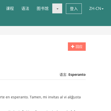
课程
语法
图书馆
ZH-CN
登入
回应
语言:
Esperanto
arte en esperanto. Tamen, mi invitas al vi al(ĝusta