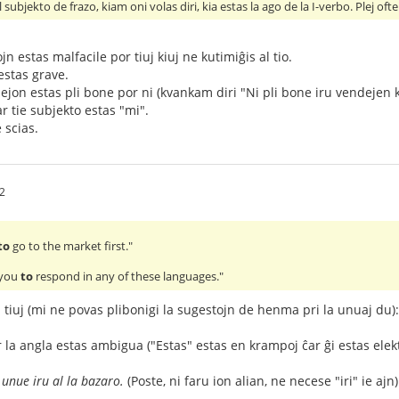
l subjekto de frazo, kiam oni volas diri, kia estas la ago de la I-verbo. Plej ofte
jn estas malfacile por tiuj kiuj ne kutimiĝis al tio.
estas grave.
ejon estas pli bone por ni (kvankam diri "Ni pli bone iru vendejen 
ar tie subjekto estas "mi".
 scias.
2
to
go to the market first."
 you
to
respond in any of these languages."
i tiuj (mi ne povas plibonigi la sugestojn de henma pri la unuaj du):
ar la angla estas ambigua ("Estas" estas en krampoj ĉar ĝi estas elek
i unue iru al la bazaro.
(Poste, ni faru ion alian, ne necese "iri" ie ajn)