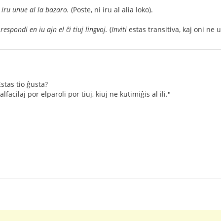
i iru unue al la bazaro.
(Poste, ni iru al alia loko).
respondi en iu ajn el ĉi tiuj lingvoj.
(
Inviti
estas transitiva, kaj oni ne
 Estas tio ĝusta?
lfacilaj por elparoli por tiuj, kiuj ne kutimiĝis al ili."