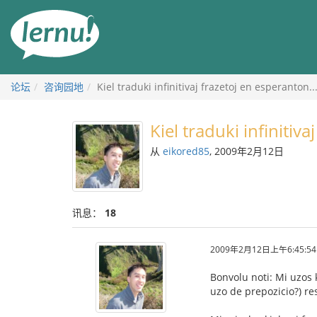
去
目
錄
頁
论坛
咨询园地
Kiel traduki infinitivaj frazetoj en esperanton..
Kiel traduki infinitiva
从
eikored85
, 2009年2月12日
讯息：
18
2009年2月12日上午6:45:54
Bonvolu noti: Mi uzos k
uzo de prepozicio?) res