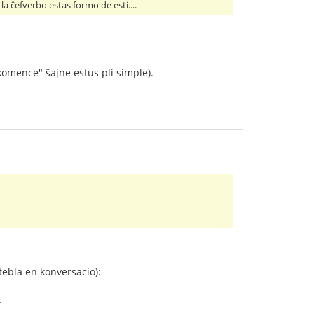
 la ĉefverbo estas formo de esti....
komence" ŝajne estus pli simple).
tebla en konversacio):
.