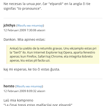
Ne necesas la unua
por
, ĉar "elparoli" en la angla ĉi tie
signifas "
to
pronounce".
jchthys
(
Wasifu wa mtumiaji
)
12 Februari 2009 7:30:06 alasiri
Dankon. Mia apineo estas:
Ankaŭ la uzeblo de la retumilo gravas. Unu ekzamplo estas pri
la “Serĉi” ilo. Kun Internet Explorer kaj Opera, aparta fenestro
aperas; kun Firefox, Safari kaj Chrome, eta integrita ilobreto
aperas, kiu estas pli facila uzi.
kaj mi esperas, ke tio ĉi estas ĝusta.
horsto
(
Wasifu wa mtumiaji
)
12 Februari 2009 8:09:32 alasiri
Laŭ mia kompreno
"La ĉinaj tonoj estas malfacilaj por elparoli"