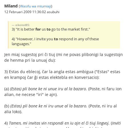
Miland
(
Wasifu wa mtumiaji
)
12 Februari 2009 11:36:02 asubuhi
eikored85:
3) "It is better
for
us
to
go to the market first."
4) "However, I invite you
to
respond in any of these
languages."
Jen miaj sugestoj pri ĉi tiuj (mi ne povas plibonigi la sugestojn
de henma pri la unuaj du):
3) Estas du eblecoj, ĉar la angla estas ambigua ("Estas" estas
en krampoj ĉar ĝi estas elektebla en konversacio):
(a)
(Estas) pli bone ke ni unue iru al la bazaro.
(Poste, ni faru ion
alian, ne necese "iri" ie ajn).
(b)
(Estas) pli bone ke ni iru unue al la bazaro.
(Poste, ni iru al
alia loko).
4)
Tamen, mi invitas vin respondi en iu ajn el ĉi tiuj lingvoj.
(
Inviti