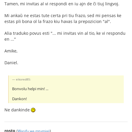
Tamen, mi invitas al vi respondi en iu ajn de ĉi tiuj lingvoj.
Mi ankaŭ ne estas tute certa pri tiu frazo, sed mi pensas ke
estas pli bona ol la frazo kiu havas la prepozicion "al".
Alia traduko povus esti "... mi invitas vin al tio, ke vi respondu
en ..."
Amike,
Daniel.
eikored85:
Bonvolu helpi min! ...
Dankon!
Ne dankinde
rosto
(
Wasifu wa mtumiaji
)