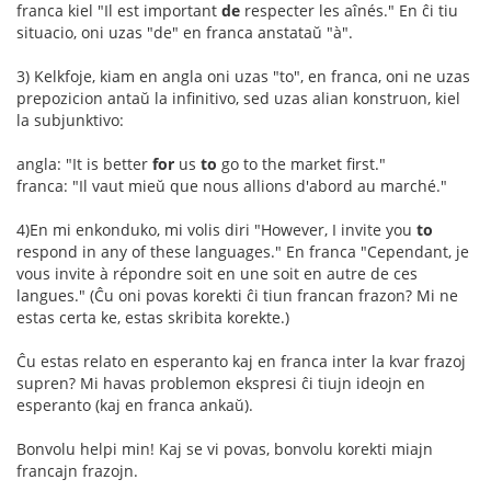
franca kiel "Il est important
de
respecter les aînés." En ĉi tiu
situacio, oni uzas "de" en franca anstataŭ "à".
3) Kelkfoje, kiam en angla oni uzas "to", en franca, oni ne uzas
prepozicion antaŭ la infinitivo, sed uzas alian konstruon, kiel
la subjunktivo:
angla: "It is better
for
us
to
go to the market first."
franca: "Il vaut mieŭ que nous allions d'abord au marché."
4)En mi enkonduko, mi volis diri "However, I invite you
to
respond in any of these languages." En franca "Cependant, je
vous invite à répondre soit en une soit en autre de ces
langues." (Ĉu oni povas korekti ĉi tiun francan frazon? Mi ne
estas certa ke, estas skribita korekte.)
Ĉu estas relato en esperanto kaj en franca inter la kvar frazoj
supren? Mi havas problemon ekspresi ĉi tiujn ideojn en
esperanto (kaj en franca ankaŭ).
Bonvolu helpi min! Kaj se vi povas, bonvolu korekti miajn
francajn frazojn.