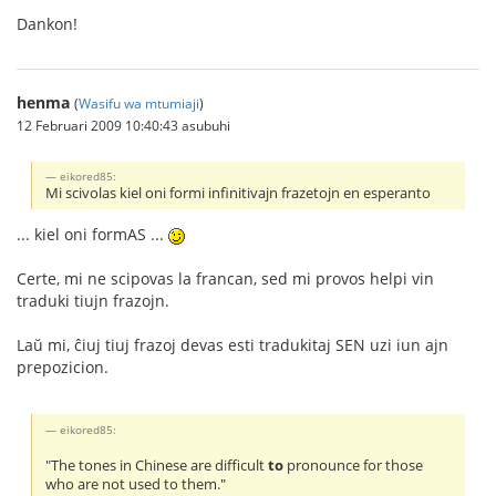
Dankon!
henma
(
Wasifu wa mtumiaji
)
12 Februari 2009 10:40:43 asubuhi
eikored85:
Mi scivolas kiel oni formi infinitivajn frazetojn en esperanto
... kiel oni formAS ...
Certe, mi ne scipovas la francan, sed mi provos helpi vin
traduki tiujn frazojn.
Laŭ mi, ĉiuj tiuj frazoj devas esti tradukitaj SEN uzi iun ajn
prepozicion.
eikored85:
"The tones in Chinese are difficult
to
pronounce for those
who are not used to them."