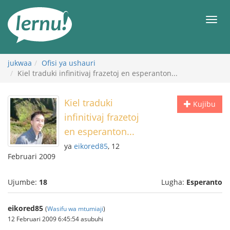
Kwa
maudhui
orod
jukwaa
Ofisi ya ushauri
Kiel traduki infinitivaj frazetoj en esperanton...
Kiel traduki
Kujibu
infinitivaj frazetoj
en esperanton...
ya
eikored85
, 12
Februari 2009
Ujumbe:
18
Lugha:
Esperanto
eikored85
(
Wasifu wa mtumiaji
)
12 Februari 2009 6:45:54 asubuhi