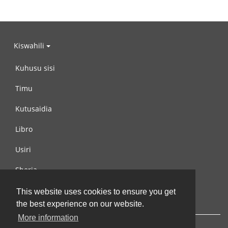
Kiswahili
Kuhusu sisi
Timu
Kutusaidia
Libro
Usiri
Sheria
Wasiliana na si
This website uses cookies to ensure you get
the best experience on our website.
More information