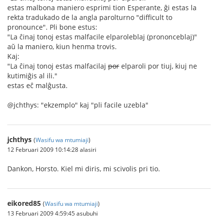
estas malbona maniero esprimi tion Esperante, ĝi estas la
rekta tradukado de la angla parolturno "difficult to
pronounce". Pli bone estus:
"La ĉinaj tonoj estas malfacile elparoleblaj (prononceblaj)"
aŭ la maniero, kiun henma trovis.
Kaj:
"La ĉinaj tonoj estas malfacilaj
por
elparoli por tiuj, kiuj ne
kutimiĝis al ili."
estas eĉ malĝusta.
@jchthys: "ekzemplo" kaj "pli facile uzebla"
jchthys
(
Wasifu wa mtumiaji
)
12 Februari 2009 10:14:28 alasiri
Dankon, Horsto. Kiel mi diris, mi scivolis pri tio.
eikored85
(
Wasifu wa mtumiaji
)
13 Februari 2009 4:59:45 asubuhi