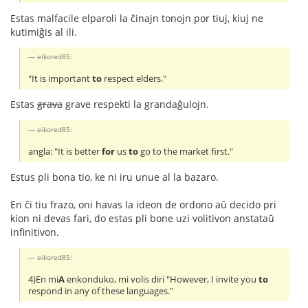
Estas malfacile elparoli la ĉinajn tonojn por tiuj, kiuj ne
kutimiĝis al ili.
eikored85:
"It is important
to
respect elders."
Estas
grava
grave respekti la grandaĝulojn.
eikored85:
angla: "It is better
for
us
to
go to the market first."
Estus pli bona tio, ke ni iru unue al la bazaro.
En ĉi tiu frazo, oni havas la ideon de ordono aŭ decido pri
kion ni devas fari, do estas pli bone uzi volitivon anstataŭ
infinitivon.
eikored85:
4)En mi
A
enkonduko, mi volis diri "However, I invite you
to
respond in any of these languages."