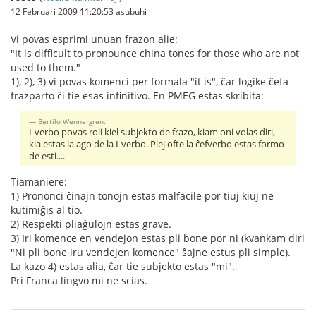
12 Februari 2009 11:20:53 asubuhi
Vi povas esprimi unuan frazon alie:
"It is difficult to pronounce china tones for those who are not
used to them."
1), 2), 3) vi povas komenci per formala "it is", ĉar logike ĉefa
frazparto ĉi tie esas infinitivo. En PMEG estas skribita:
Bertilo Wennergren:
I-verbo povas roli kiel subjekto de frazo, kiam oni volas diri,
kia estas la ago de la I-verbo. Plej ofte la ĉefverbo estas formo
de esti....
Tiamaniere:
1) Prononci ĉinajn tonojn estas malfacile por tiuj kiuj ne
kutimiĝis al tio.
2) Respekti pliaĝulojn estas grave.
3) Iri komence en vendejon estas pli bone por ni (kvankam diri
"Ni pli bone iru vendejen komence" ŝajne estus pli simple).
La kazo 4) estas alia, ĉar tie subjekto estas "mi".
Pri Franca lingvo mi ne scias.