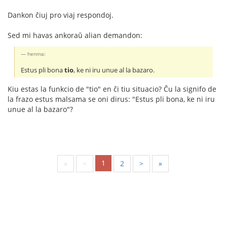
Dankon ĉiuj pro viaj respondoj.
Sed mi havas ankoraŭ alian demandon:
henma:
Estus pli bona
tio
, ke ni iru unue al la bazaro.
Kiu estas la funkcio de "tio" en ĉi tiu situacio? Ĉu la signifo de
la frazo estus malsama se oni dirus: "Estus pli bona, ke ni iru
unue al la bazaro"?
1
«
<
2
>
»