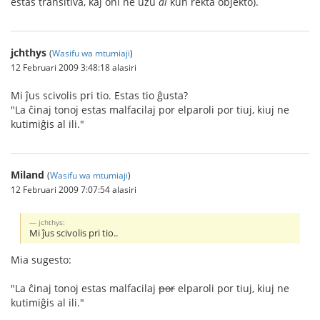
estas transitiva, kaj oni ne uzu
al
kun rekta objekto).
jchthys
(
Wasifu wa mtumiaji
)
12 Februari 2009 3:48:18 alasiri
Mi ĵus scivolis pri tio. Estas tio ĝusta?
"La ĉinaj tonoj estas malfacilaj por elparoli por tiuj, kiuj ne
kutimiĝis al ili."
Miland
(
Wasifu wa mtumiaji
)
12 Februari 2009 7:07:54 alasiri
jchthys:
Mi ĵus scivolis pri tio..
Mia sugesto:
"La ĉinaj tonoj estas malfacilaj
por
elparoli por tiuj, kiuj ne
kutimiĝis al ili."