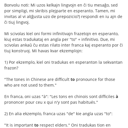
Bonvolu noti: Mi uzos kelkajn lingvojn en ĉi tiu mesaĝo, sed
por simpligi, mi skribis plejparte en esperanto. Tamen, mi
invitas al vi al(ĝusta uzo de prepozicio?) respondi en iu ajn de
ĉi tiuj lingvoj.
Mi scivolas kiel oni formi infinitivajn frazetojn en esperanto,
kiuj estas tradukataj en angla per "to" + infinitivo. Due, mi
scivolas ankaŭ ĉu estas rilato inter franca kaj esperanto por ĉi
tiuj konstruoj. Mi havas kvar ekzemplojn:
1) Por ekzemplo, kiel oni tradukas en esperanton la sekvantan
frazon?
"The tones in Chinese are difficult
to
pronounce for those
who are not used to them."
En franca, oni uzas "à": "Les tons en chinois sont difficiles
à
prononcer pour ceu x qui n'y sont pas habitués."
2) En alia ekzemplo, franca uzas "de" kie angla uzas "to":
"It is important
to
respect elders." Oni tradukas tion en