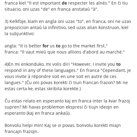
franca kiel "Il est important
de
respecter les aînés." En ĉi tiu
situacio, oni uzas "de" en franca anstataŭ "à".
3) Kelkfoje, kiam en angla oni uzas "to", en franca, oni ne uzas
prepozicion antaŭ la infinitivo, sed uzas alian konstruon, kiel
la subjunktivo:
angla: "It is better
for
us
to
go to the market first."
franca: "Il vaut mieŭ que nous allions d'abord au marché."
4)En mi enkonduko, mi volis diri "However, I invite you
to
respond in any of these languages." En franca "Cependant, je
vous invite à répondre soit en une soit en autre de ces
langues." (Ĉu oni povas korekti ĉi tiun francan frazon? Mi ne
estas certa ke, estas skribita korekte.)
Ĉu estas relato en esperanto kaj en franca inter la kvar frazoj
supren? Mi havas problemon ekspresi ĉi tiujn ideojn en
esperanto (kaj en franca ankaŭ).
Bonvolu helpi min! Kaj se vi povas, bonvolu korekti miajn
francajn frazojn.