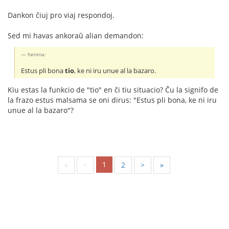
Dankon ĉiuj pro viaj respondoj.
Sed mi havas ankoraŭ alian demandon:
henma:
Estus pli bona
tio
, ke ni iru unue al la bazaro.
Kiu estas la funkcio de "tio" en ĉi tiu situacio? Ĉu la signifo de
la frazo estus malsama se oni dirus: "Estus pli bona, ke ni iru
unue al la bazaro"?
1
«
<
2
>
»