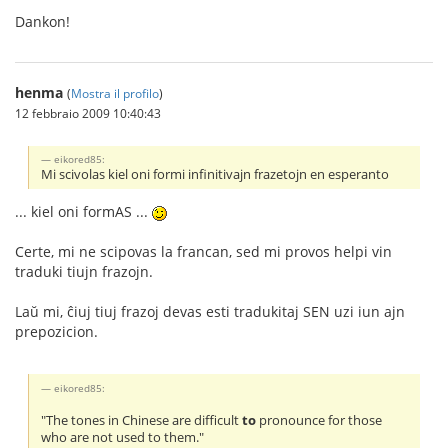
Dankon!
henma
(
Mostra il profilo
)
12 febbraio 2009 10:40:43
eikored85:
Mi scivolas kiel oni formi infinitivajn frazetojn en esperanto
... kiel oni formAS ...
Certe, mi ne scipovas la francan, sed mi provos helpi vin
traduki tiujn frazojn.
Laŭ mi, ĉiuj tiuj frazoj devas esti tradukitaj SEN uzi iun ajn
prepozicion.
eikored85:
"The tones in Chinese are difficult
to
pronounce for those
who are not used to them."