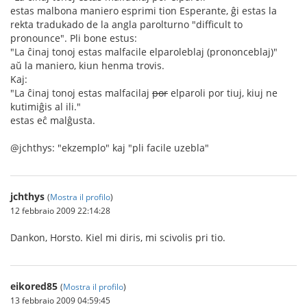
estas malbona maniero esprimi tion Esperante, ĝi estas la
rekta tradukado de la angla parolturno "difficult to
pronounce". Pli bone estus:
"La ĉinaj tonoj estas malfacile elparoleblaj (prononceblaj)"
aŭ la maniero, kiun henma trovis.
Kaj:
"La ĉinaj tonoj estas malfacilaj
por
elparoli por tiuj, kiuj ne
kutimiĝis al ili."
estas eĉ malĝusta.
@jchthys: "ekzemplo" kaj "pli facile uzebla"
jchthys
(
Mostra il profilo
)
12 febbraio 2009 22:14:28
Dankon, Horsto. Kiel mi diris, mi scivolis pri tio.
eikored85
(
Mostra il profilo
)
13 febbraio 2009 04:59:45