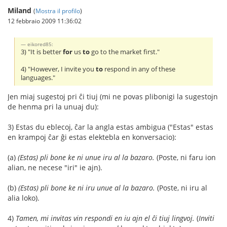
Miland
(
Mostra il profilo
)
12 febbraio 2009 11:36:02
eikored85:
3) "It is better
for
us
to
go to the market first."
4) "However, I invite you
to
respond in any of these
languages."
Jen miaj sugestoj pri ĉi tiuj (mi ne povas plibonigi la sugestojn
de henma pri la unuaj du):
3) Estas du eblecoj, ĉar la angla estas ambigua ("Estas" estas
en krampoj ĉar ĝi estas elektebla en konversacio):
(a)
(Estas) pli bone ke ni unue iru al la bazaro.
(Poste, ni faru ion
alian, ne necese "iri" ie ajn).
(b)
(Estas) pli bone ke ni iru unue al la bazaro.
(Poste, ni iru al
alia loko).
4)
Tamen, mi invitas vin respondi en iu ajn el ĉi tiuj lingvoj.
(
Inviti