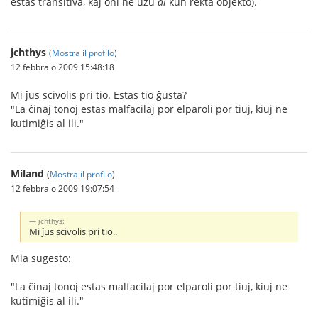
estas transitiva, kaj oni ne uzu
al
kun rekta objekto).
jchthys
(
Mostra il profilo
)
12 febbraio 2009 15:48:18
Mi ĵus scivolis pri tio. Estas tio ĝusta?
"La ĉinaj tonoj estas malfacilaj por elparoli por tiuj, kiuj ne
kutimiĝis al ili."
Miland
(
Mostra il profilo
)
12 febbraio 2009 19:07:54
jchthys:
Mi ĵus scivolis pri tio..
Mia sugesto:
"La ĉinaj tonoj estas malfacilaj
por
elparoli por tiuj, kiuj ne
kutimiĝis al ili."