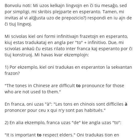
Bonvolu noti: Mi uzos kelkajn lingvojn en ĉi tiu mesaĝo, sed
por simpligi, mi skribis plejparte en esperanto. Tamen, mi
invitas al vi al(ĝusta uzo de prepozicio?) respondi en iu ajn de
ĉi tiuj lingvoj.
Mi scivolas kiel oni formi infinitivajn frazetojn en esperanto,
kiuj estas tradukataj en angla per "to" + infinitivo. Due, mi
scivolas ankaŭ ĉu estas rilato inter franca kaj esperanto por ĉi
tiuj konstruoj. Mi havas kvar ekzemplojn:
1) Por ekzemplo, kiel oni tradukas en esperanton la sekvantan
frazon?
"The tones in Chinese are difficult
to
pronounce for those
who are not used to them."
En franca, oni uzas "à": "Les tons en chinois sont difficiles
à
prononcer pour ceu x qui n'y sont pas habitués."
2) En alia ekzemplo, franca uzas "de" kie angla uzas "to":
"It is important
to
respect elders." Oni tradukas tion en