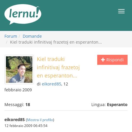
Vai
all’indice
Men
Forum
Domande
Kiel traduki infinitivaj frazetoj en esperanton...
Kiel traduki
Rispondi
infinitivaj frazetoj
en esperanton...
di
eikored85
, 12
febbraio 2009
Messaggi:
18
Lingua:
Esperanto
eikored85
(
Mostra il profilo
)
12 febbraio 2009 06:45:54