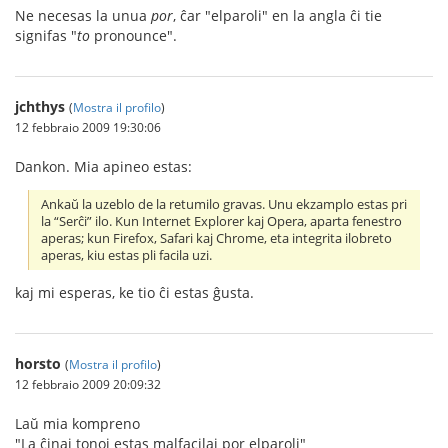
Ne necesas la unua
por
, ĉar "elparoli" en la angla ĉi tie
signifas "
to
pronounce".
jchthys
(
Mostra il profilo
)
12 febbraio 2009 19:30:06
Dankon. Mia apineo estas:
Ankaŭ la uzeblo de la retumilo gravas. Unu ekzamplo estas pri
la “Serĉi” ilo. Kun Internet Explorer kaj Opera, aparta fenestro
aperas; kun Firefox, Safari kaj Chrome, eta integrita ilobreto
aperas, kiu estas pli facila uzi.
kaj mi esperas, ke tio ĉi estas ĝusta.
horsto
(
Mostra il profilo
)
12 febbraio 2009 20:09:32
Laŭ mia kompreno
"La ĉinaj tonoj estas malfacilaj por elparoli"