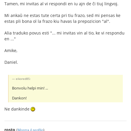
Tamen, mi invitas al vi respondi en iu ajn de ĉi tiuj lingvoj.
Mi ankaŭ ne estas tute certa pri tiu frazo, sed mi pensas ke
estas pli bona ol la frazo kiu havas la prepozicion "al".
Alia traduko povus esti "... mi invitas vin al tio, ke vi respondu
en ..."
Amike,
Daniel.
eikored85:
Bonvolu helpi min! ...
Dankon!
Ne dankinde
rosto
(
Mostra il profilo
)