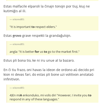
Estas malfacile elparoli la ĉinajn tonojn por tiuj, kiuj ne
kutimiĝis al ili.
eikored85:
"It is important
to
respect elders."
Estas
grava
grave respekti la grandaĝulojn.
eikored85:
angla: "It is better
for
us
to
go to the market first."
Estus pli bona tio, ke ni iru unue al la bazaro.
En ĉi tiu frazo, oni havas la ideon de ordono aŭ decido pri
kion ni devas fari, do estas pli bone uzi volitivon anstataŭ
infinitivon.
eikored85:
4)En mi
A
enkonduko, mi volis diri "However, I invite you
to
respond in any of these languages."