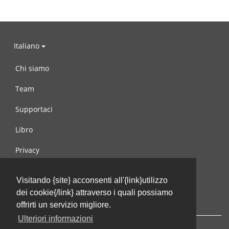
Italiano
Chi siamo
Team
Supportaci
Libro
Privacy
Condizioni d’uso
Visitando {site} acconsenti all'{link}utilizzo
Contattaci
dei cookie{/link} attraverso i quali possiamo
offrirti un servizio migliore.
Ulteriori informazioni