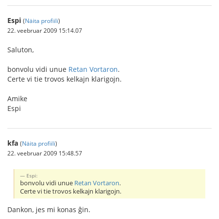
Espi
(
Näita profiili
)
22. veebruar 2009 15:14.07
Saluton,
bonvolu vidi unue
Retan Vortaron
.
Certe vi tie trovos kelkajn klarigojn.
Amike
Espi
kfa
(
Näita profiili
)
22. veebruar 2009 15:48.57
Espi:
bonvolu vidi unue
Retan Vortaron
.
Certe vi tie trovos kelkajn klarigojn.
Dankon, jes mi konas ĝin.