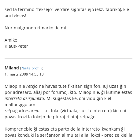
sed la termino "teksejo" verdire signifas ejo (ekz. fabriko), kie
oni teksas!
Nur malgranda rimarko de mi.
Amike
Klaus-Peter
Miland
(
Näita profiili
)
1. märts 2009 14:55.13
Miaopinie
retejo
ne havas tute fiksitan signifon. Iuj uzas ĝin
por adresaro, aliaj por forumoj, ktp. Miaopinie, ĝi kutime estas
interreta deirpunkto
. Mi sugestas ke, oni vidu ĝin kiel
mallongigo por
ret
paĝadresar
ejo
- t.e. loko (virtuala, sur la interreto) kie oni
povas trovi la lokojn de pluraj rilataj retpaĝoj.
Kompreneble ĝi estas eta parto de la interreto, kvankam ĝi
povas konduki la serĉanton al multaj aliaj lokoj - precize kiel la