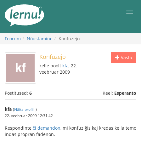
Sisu
juurde
Men
Foorum
Nõustamine
Konfuzejo
Konfuzejo
Vasta
kelle poolt
kfa
, 22.
veebruar 2009
Postitused:
6
Keel:
Esperanto
kfa
(
Näita profiili
)
22. veebruar 2009 12:31.42
Respondinte
ĉi demandon
, mi konfuziĝis kaj kredas ke la temo
indas propran fadenon.