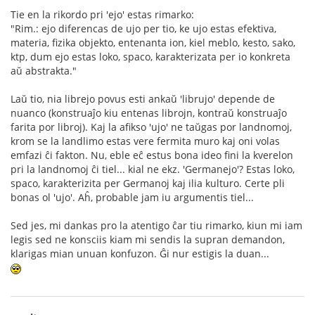
Tie en la rikordo pri 'ejo' estas rimarko:
"Rim.: ejo diferencas de ujo per tio, ke ujo estas efektiva,
materia, fizika objekto, entenanta ion, kiel meblo, kesto, sako,
ktp, dum ejo estas loko, spaco, karakterizata per io konkreta
aŭ abstrakta."
Laŭ tio, nia librejo povus esti ankaŭ 'librujo' depende de
nuanco (konstruaĵo kiu entenas librojn, kontraŭ konstruaĵo
farita por libroj). Kaj la afikso 'ujo' ne taŭgas por landnomoj,
krom se la landlimo estas vere fermita muro kaj oni volas
emfazi ĉi fakton. Nu, eble eĉ estus bona ideo fini la kverelon
pri la landnomoj ĉi tiel... kial ne ekz. 'Germanejo'? Estas loko,
spaco, karakterizita per Germanoj kaj ilia kulturo. Certe pli
bonas ol 'ujo'. Aĥ, probable jam iu argumentis tiel...
Sed jes, mi dankas pro la atentigo ĉar tiu rimarko, kiun mi iam
legis sed ne konsciis kiam mi sendis la supran demandon,
klarigas mian unuan konfuzon. Ĝi nur estigis la duan...