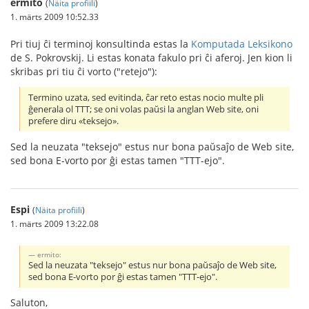
ermito
(
Näita profiili
)
1. märts 2009 10:52.33
Pri tiuj ĉi terminoj konsultinda estas la
Komputada Leksikono
de S. Pokrovskij. Li estas konata fakulo pri ĉi aferoj. Jen kion li
skribas pri tiu ĉi vorto ("retejo"):
Termino uzata, sed evitinda, ĉar reto estas nocio multe pli
ĝenerala ol TTT; se oni volas paŭsi la anglan Web site, oni
prefere diru «teksejo».
Sed la neuzata "teksejo" estus nur bona paŭsaĵo de Web site,
sed bona E-vorto por ĝi estas tamen "TTT-ejo".
Espi
(
Näita profiili
)
1. märts 2009 13:22.08
ermito:
Sed la neuzata "teksejo" estus nur bona paŭsaĵo de Web site,
sed bona E-vorto por ĝi estas tamen "TTT-ejo".
Saluton,