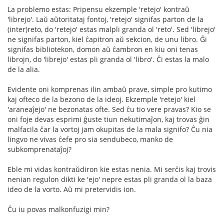
La problemo estas: Pripensu ekzemple 'retejo' kontraŭ
'librejo'. Laŭ aŭtoritataj fontoj, 'retejo' signifas parton de la
(inter)reto, do 'retejo' estas malpli granda ol 'reto'. Sed 'librejo'
ne signifas parton, kiel ĉapitron aŭ sekcion, de unu libro. Ĝi
signifas bibliotekon, domon aŭ ĉambron en kiu oni tenas
librojn, do 'librejo' estas pli granda ol 'libro'. Ĉi estas la malo
de la alia.
Evidente oni komprenas ilin ambaŭ prave, simple pro kutimo
kaj ofteco de la bezono de la ideoj. Ekzemple 'retejo' kiel
'araneaĵejo' ne bezonatas ofte. Sed ĉu tio vere pravas? Kio se
oni foje devas esprimi ĝuste tiun nekutimaĵon, kaj trovas ĝin
malfacila ĉar la vortoj jam okupitas de la mala signifo? Ĉu nia
lingvo ne vivas ĉefe pro sia sendubeco, manko de
subkomprenataĵoj?
Eble mi vidas kontraŭdiron kie estas nenia. Mi serĉis kaj trovis
nenian regulon dikti ke 'ejo' nepre estas pli granda ol la baza
ideo de la vorto. Aŭ mi pretervidis ion.
Ĉu iu povas malkonfuzigi min?