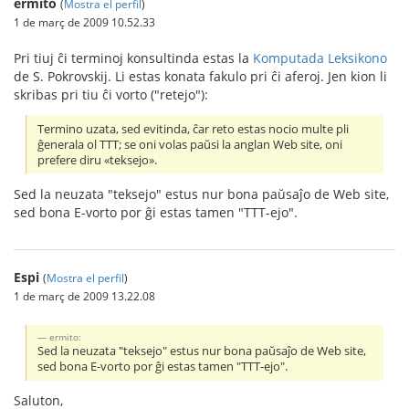
ermito
(
Mostra el perfil
)
1 de març de 2009 10.52.33
Pri tiuj ĉi terminoj konsultinda estas la
Komputada Leksikono
de S. Pokrovskij. Li estas konata fakulo pri ĉi aferoj. Jen kion li
skribas pri tiu ĉi vorto ("retejo"):
Termino uzata, sed evitinda, ĉar reto estas nocio multe pli
ĝenerala ol TTT; se oni volas paŭsi la anglan Web site, oni
prefere diru «teksejo».
Sed la neuzata "teksejo" estus nur bona paŭsaĵo de Web site,
sed bona E-vorto por ĝi estas tamen "TTT-ejo".
Espi
(
Mostra el perfil
)
1 de març de 2009 13.22.08
ermito:
Sed la neuzata "teksejo" estus nur bona paŭsaĵo de Web site,
sed bona E-vorto por ĝi estas tamen "TTT-ejo".
Saluton,