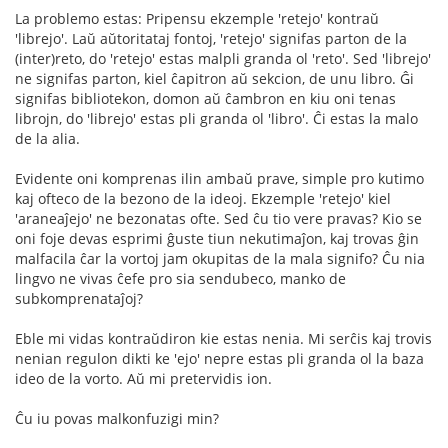
La problemo estas: Pripensu ekzemple 'retejo' kontraŭ
'librejo'. Laŭ aŭtoritataj fontoj, 'retejo' signifas parton de la
(inter)reto, do 'retejo' estas malpli granda ol 'reto'. Sed 'librejo'
ne signifas parton, kiel ĉapitron aŭ sekcion, de unu libro. Ĝi
signifas bibliotekon, domon aŭ ĉambron en kiu oni tenas
librojn, do 'librejo' estas pli granda ol 'libro'. Ĉi estas la malo
de la alia.
Evidente oni komprenas ilin ambaŭ prave, simple pro kutimo
kaj ofteco de la bezono de la ideoj. Ekzemple 'retejo' kiel
'araneaĵejo' ne bezonatas ofte. Sed ĉu tio vere pravas? Kio se
oni foje devas esprimi ĝuste tiun nekutimaĵon, kaj trovas ĝin
malfacila ĉar la vortoj jam okupitas de la mala signifo? Ĉu nia
lingvo ne vivas ĉefe pro sia sendubeco, manko de
subkomprenataĵoj?
Eble mi vidas kontraŭdiron kie estas nenia. Mi serĉis kaj trovis
nenian regulon dikti ke 'ejo' nepre estas pli granda ol la baza
ideo de la vorto. Aŭ mi pretervidis ion.
Ĉu iu povas malkonfuzigi min?