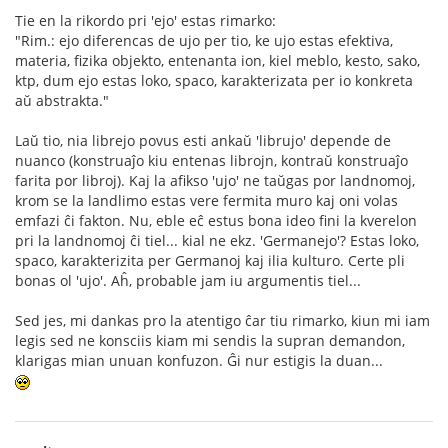
Tie en la rikordo pri 'ejo' estas rimarko:
"Rim.: ejo diferencas de ujo per tio, ke ujo estas efektiva,
materia, fizika objekto, entenanta ion, kiel meblo, kesto, sako,
ktp, dum ejo estas loko, spaco, karakterizata per io konkreta
aŭ abstrakta."
Laŭ tio, nia librejo povus esti ankaŭ 'librujo' depende de
nuanco (konstruaĵo kiu entenas librojn, kontraŭ konstruaĵo
farita por libroj). Kaj la afikso 'ujo' ne taŭgas por landnomoj,
krom se la landlimo estas vere fermita muro kaj oni volas
emfazi ĉi fakton. Nu, eble eĉ estus bona ideo fini la kverelon
pri la landnomoj ĉi tiel... kial ne ekz. 'Germanejo'? Estas loko,
spaco, karakterizita per Germanoj kaj ilia kulturo. Certe pli
bonas ol 'ujo'. Aĥ, probable jam iu argumentis tiel...
Sed jes, mi dankas pro la atentigo ĉar tiu rimarko, kiun mi iam
legis sed ne konsciis kiam mi sendis la supran demandon,
klarigas mian unuan konfuzon. Ĝi nur estigis la duan...