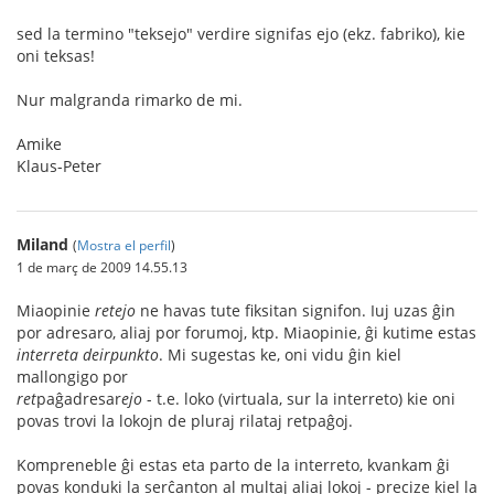
sed la termino "teksejo" verdire signifas ejo (ekz. fabriko), kie
oni teksas!
Nur malgranda rimarko de mi.
Amike
Klaus-Peter
Miland
(
Mostra el perfil
)
1 de març de 2009 14.55.13
Miaopinie
retejo
ne havas tute fiksitan signifon. Iuj uzas ĝin
por adresaro, aliaj por forumoj, ktp. Miaopinie, ĝi kutime estas
interreta deirpunkto
. Mi sugestas ke, oni vidu ĝin kiel
mallongigo por
ret
paĝadresar
ejo
- t.e. loko (virtuala, sur la interreto) kie oni
povas trovi la lokojn de pluraj rilataj retpaĝoj.
Kompreneble ĝi estas eta parto de la interreto, kvankam ĝi
povas konduki la serĉanton al multaj aliaj lokoj - precize kiel la