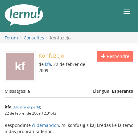
Al
contingut
Men
Fòrum
Consultes
Konfuzejo
Konfuzejo
Respondre
de
kfa
, 22 de febrer de
2009
Missatges:
6
Llengua:
Esperanto
kfa
(
Mostra el perfil
)
22 de febrer de 2009 12.31.42
Respondinte
ĉi demandon
, mi konfuziĝis kaj kredas ke la temo
indas propran fadenon.