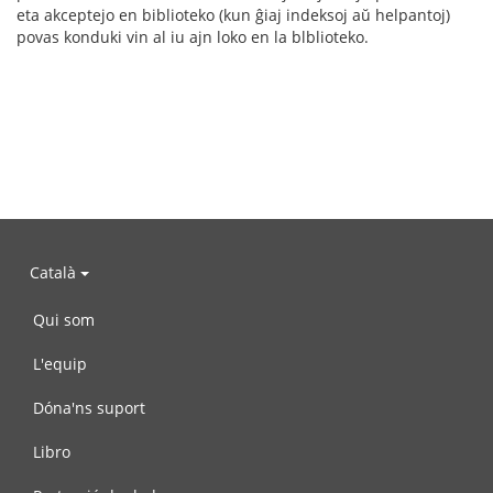
eta akceptejo en biblioteko (kun ĝiaj indeksoj aŭ helpantoj)
povas konduki vin al iu ajn loko en la blblioteko.
Català
Qui som
L'equip
Dóna'ns suport
Libro