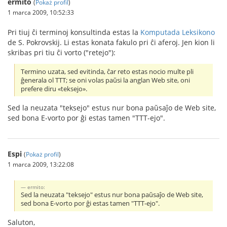
ermito
(
Pokaż profil
)
1 marca 2009, 10:52:33
Pri tiuj ĉi terminoj konsultinda estas la
Komputada Leksikono
de S. Pokrovskij. Li estas konata fakulo pri ĉi aferoj. Jen kion li
skribas pri tiu ĉi vorto ("retejo"):
Termino uzata, sed evitinda, ĉar reto estas nocio multe pli
ĝenerala ol TTT; se oni volas paŭsi la anglan Web site, oni
prefere diru «teksejo».
Sed la neuzata "teksejo" estus nur bona paŭsaĵo de Web site,
sed bona E-vorto por ĝi estas tamen "TTT-ejo".
Espi
(
Pokaż profil
)
1 marca 2009, 13:22:08
ermito:
Sed la neuzata "teksejo" estus nur bona paŭsaĵo de Web site,
sed bona E-vorto por ĝi estas tamen "TTT-ejo".
Saluton,