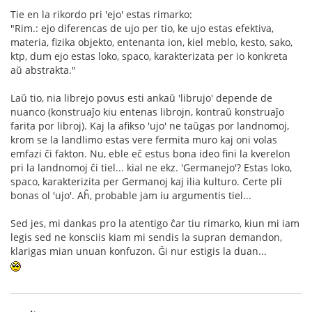
Tie en la rikordo pri 'ejo' estas rimarko:
"Rim.: ejo diferencas de ujo per tio, ke ujo estas efektiva,
materia, fizika objekto, entenanta ion, kiel meblo, kesto, sako,
ktp, dum ejo estas loko, spaco, karakterizata per io konkreta
aŭ abstrakta."
Laŭ tio, nia librejo povus esti ankaŭ 'librujo' depende de
nuanco (konstruaĵo kiu entenas librojn, kontraŭ konstruaĵo
farita por libroj). Kaj la afikso 'ujo' ne taŭgas por landnomoj,
krom se la landlimo estas vere fermita muro kaj oni volas
emfazi ĉi fakton. Nu, eble eĉ estus bona ideo fini la kverelon
pri la landnomoj ĉi tiel... kial ne ekz. 'Germanejo'? Estas loko,
spaco, karakterizita per Germanoj kaj ilia kulturo. Certe pli
bonas ol 'ujo'. Aĥ, probable jam iu argumentis tiel...
Sed jes, mi dankas pro la atentigo ĉar tiu rimarko, kiun mi iam
legis sed ne konsciis kiam mi sendis la supran demandon,
klarigas mian unuan konfuzon. Ĝi nur estigis la duan...