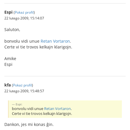
Espi
(
Pokaż profil
)
22 lutego 2009, 15:14:07
Saluton,
bonvolu vidi unue
Retan Vortaron
.
Certe vi tie trovos kelkajn klarigojn.
Amike
Espi
kfa
(
Pokaż profil
)
22 lutego 2009, 15:48:57
Espi:
bonvolu vidi unue
Retan Vortaron
.
Certe vi tie trovos kelkajn klarigojn.
Dankon, jes mi konas ĝin.