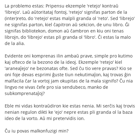
La problemo estas: Pripensu ekzemple 'retejo' kontraŭ
'librejo'. Laŭ aŭtoritataj fontoj, 'retejo' signifas parton de la
(inter)reto, do 'retejo' estas malpli granda ol 'reto'. Sed 'librejo'
ne signifas parton, kiel ĉapitron aŭ sekcion, de unu libro. Ĝi
signifas bibliotekon, domon aŭ ĉambron en kiu oni tenas
librojn, do 'librejo' estas pli granda ol 'libro'. Ĉi estas la malo
de la alia.
Evidente oni komprenas ilin ambaŭ prave, simple pro kutimo
kaj ofteco de la bezono de la ideoj. Ekzemple 'retejo' kiel
'araneaĵejo' ne bezonatas ofte. Sed ĉu tio vere pravas? Kio se
oni foje devas esprimi ĝuste tiun nekutimaĵon, kaj trovas ĝin
malfacila ĉar la vortoj jam okupitas de la mala signifo? Ĉu nia
lingvo ne vivas ĉefe pro sia sendubeco, manko de
subkomprenataĵoj?
Eble mi vidas kontraŭdiron kie estas nenia. Mi serĉis kaj trovis
nenian regulon dikti ke 'ejo' nepre estas pli granda ol la baza
ideo de la vorto. Aŭ mi pretervidis ion.
Ĉu iu povas malkonfuzigi min?