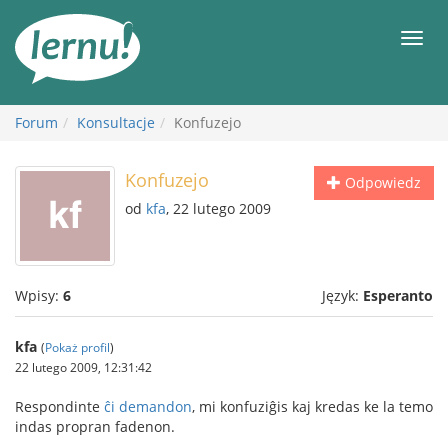
Więcej
Men
Forum
Konsultacje
Konfuzejo
Konfuzejo
Odpowiedz
od
kfa
, 22 lutego 2009
Wpisy:
6
Język:
Esperanto
kfa
(
Pokaż profil
)
22 lutego 2009, 12:31:42
Respondinte
ĉi demandon
, mi konfuziĝis kaj kredas ke la temo
indas propran fadenon.