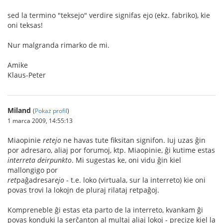
sed la termino "teksejo" verdire signifas ejo (ekz. fabriko), kie
oni teksas!
Nur malgranda rimarko de mi.
Amike
Klaus-Peter
Miland
(
Pokaż profil
)
1 marca 2009, 14:55:13
Miaopinie
retejo
ne havas tute fiksitan signifon. Iuj uzas ĝin
por adresaro, aliaj por forumoj, ktp. Miaopinie, ĝi kutime estas
interreta deirpunkto
. Mi sugestas ke, oni vidu ĝin kiel
mallongigo por
ret
paĝadresar
ejo
- t.e. loko (virtuala, sur la interreto) kie oni
povas trovi la lokojn de pluraj rilataj retpaĝoj.
Kompreneble ĝi estas eta parto de la interreto, kvankam ĝi
povas konduki la serĉanton al multaj aliaj lokoj - precize kiel la