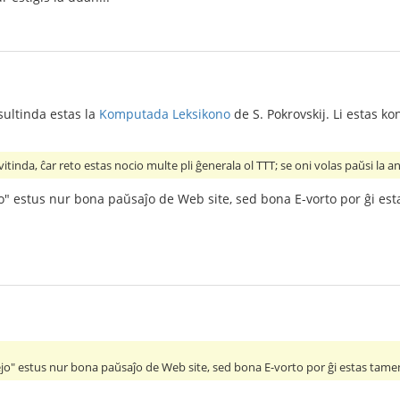
nsultinda estas la
Komputada Leksikono
de S. Pokrovskij. Li estas kona
itinda, ĉar reto estas nocio multe pli ĝenerala ol TTT; se oni volas paŭsi la a
o" estus nur bona paŭsaĵo de Web site, sed bona E-vorto por ĝi est
ejo" estus nur bona paŭsaĵo de Web site, sed bona E-vorto por ĝi estas tamen