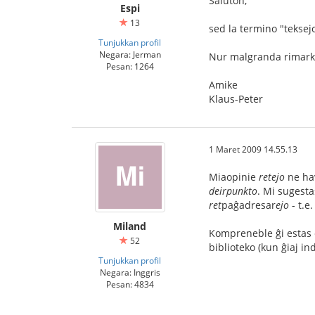
Saluton,
Espi
13
sed la termino "teksejo"
Tunjukkan profil
Negara: Jerman
Nur malgranda rimark
Pesan: 1264
Amike
Klaus-Peter
1 Maret 2009 14.55.13
Miaopinie
retejo
ne hav
deirpunkto
. Mi sugesta
ret
paĝadresar
ejo
- t.e.
Miland
Kompreneble ĝi estas et
52
biblioteko (kun ĝiaj in
Tunjukkan profil
Negara: Inggris
Pesan: 4834