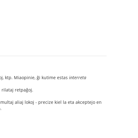
oj, ktp. Miaopinie, ĝi kutime estas
interreta
 rilataj retpaĝoj.
ltaj aliaj lokoj - precize kiel la eta akceptejo en
.