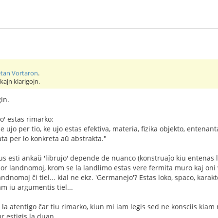
tan Vortaron
.
lkajn klarigojn.
in.
jo' estas rimarko:
e ujo per tio, ke ujo estas efektiva, materia, fizika objekto, entenant
ata per io konkreta aŭ abstrakta."
vus esti ankaŭ 'librujo' depende de nuanco (konstruaĵo kiu entenas li
 por landnomoj, krom se la landlimo estas vere fermita muro kaj oni 
 landnomoj ĉi tiel... kial ne ekz. 'Germanejo'? Estas loko, spaco, karak
am iu argumentis tiel...
 la atentigo ĉar tiu rimarko, kiun mi iam legis sed ne konsciis ki
 estigis la duan...