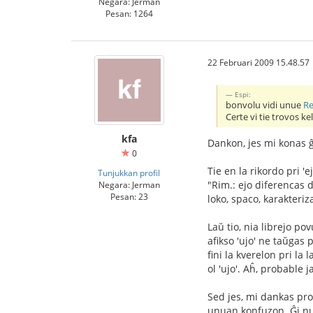
Negara: Jerman
Pesan: 1264
22 Februari 2009 15.48.57
Espi:
bonvolu vidi unue
Re
Certe vi tie trovos ke
kfa
Dankon, jes mi konas ĝ
0
Tie en la rikordo pri 'e
Tunjukkan profil
"Rim.: ejo diferencas d
Negara: Jerman
Pesan: 23
loko, spaco, karakteriz
Laŭ tio, nia librejo po
afikso 'ujo' ne taŭgas
fini la kverelon pri la
ol 'ujo'. Aĥ, probable j
Sed jes, mi dankas pro
unuan konfuzon. Ĝi nur