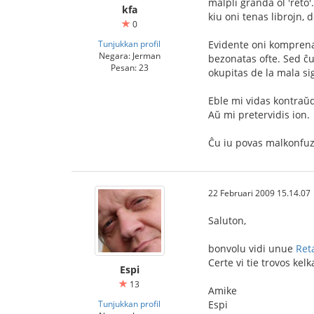
malpli granda ol 'reto'
kfa
kiu oni tenas librojn, d
0
Tunjukkan profil
Evidente oni komprenas
Negara: Jerman
bezonatas ofte. Sed ĉu 
Pesan: 23
okupitas de la mala si
Eble mi vidas kontraŭdi
Aŭ mi pretervidis ion.
Ĉu iu povas malkonfuz
22 Februari 2009 15.14.07
Saluton,
bonvolu vidi unue
Ret
Certe vi tie trovos kelk
Espi
13
Amike
Tunjukkan profil
Espi