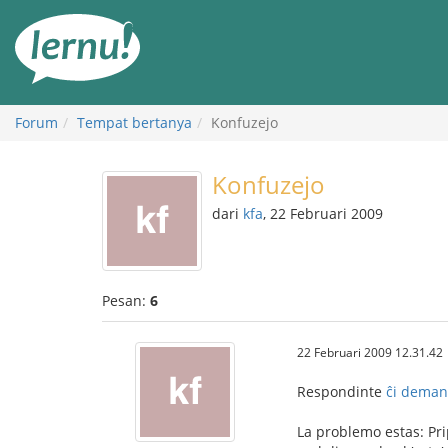
Ke
daftar
isi
Forum
Tempat bertanya
Konfuzejo
Konfuzejo
dari
kfa
, 22 Februari 2009
Pesan:
6
22 Februari 2009 12.31.42
Respondinte
ĉi dema
La problemo estas: Pripe