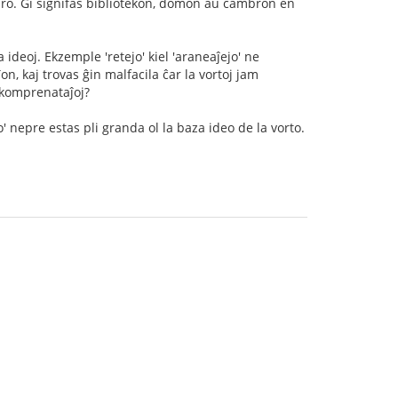
libro. Ĝi signifas bibliotekon, domon aŭ ĉambron en
deoj. Ekzemple 'retejo' kiel 'araneaĵejo' ne
n, kaj trovas ĝin malfacila ĉar la vortoj jam
bkomprenataĵoj?
o' nepre estas pli granda ol la baza ideo de la vorto.