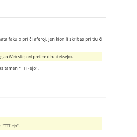
ta fakulo pri ĉi aferoj. Jen kion li skribas pri tiu ĉi
nglan Web site, oni prefere diru «teksejo».
as tamen "TTT-ejo".
 "TTT-ejo".