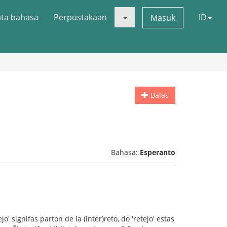
ata bahasa
Perpustakaan
ID
Masuk
Balas
Bahasa:
Esperanto
o' signifas parton de la (inter)reto, do 'retejo' estas