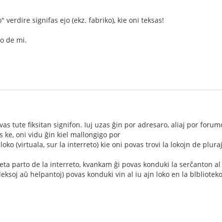
 verdire signifas ejo (ekz. fabriko), kie oni teksas!
o de mi.
as tute fiksitan signifon. Iuj uzas ĝin por adresaro, aliaj por forum
s ke, oni vidu ĝin kiel mallongigo por
 loko (virtuala, sur la interreto) kie oni povas trovi la lokojn de pluraj
a parto de la interreto, kvankam ĝi povas konduki la serĉanton al mu
deksoj aŭ helpantoj) povas konduki vin al iu ajn loko en la blblioteko