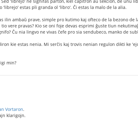
. Sed 'librejo' ne signifas parton, kiel ĉapitron aŭ sekcion, de unu 
o 'librejo' estas pli granda ol 'libro'. Ĉi estas la malo de la alia.
 ilin ambaŭ prave, simple pro kutimo kaj ofteco de la bezono de la i
tio vere pravas? Kio se oni foje devas esprimi ĝuste tiun nekutimaĵo
gnifo? Ĉu nia lingvo ne vivas ĉefe pro sia sendubeco, manko de su
ron kie estas nenia. Mi serĉis kaj trovis nenian regulon dikti ke 'ej
igi min?
an Vortaron
.
ajn klarigojn.