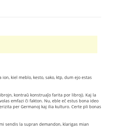
a ion, kiel meblo, kesto, sako, ktp, dum ejo estas
brojn, kontraŭ konstruaĵo farita por libroj). Kaj la
volas emfazi ĉi fakton. Nu, eble eĉ estus bona ideo
terizita per Germanoj kaj ilia kulturo. Certe pli bonas
am mi sendis la supran demandon, klarigas mian