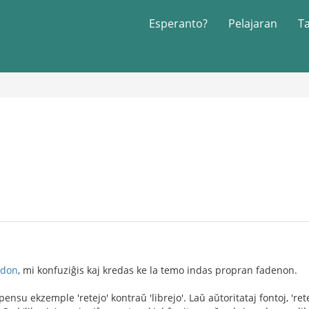
Esperanto?
Pelajaran
T
ndon
, mi konfuziĝis kaj kredas ke la temo indas propran fadenon.
nsu ekzemple 'retejo' kontraŭ 'librejo'. Laŭ aŭtoritataj fontoj, 'retej