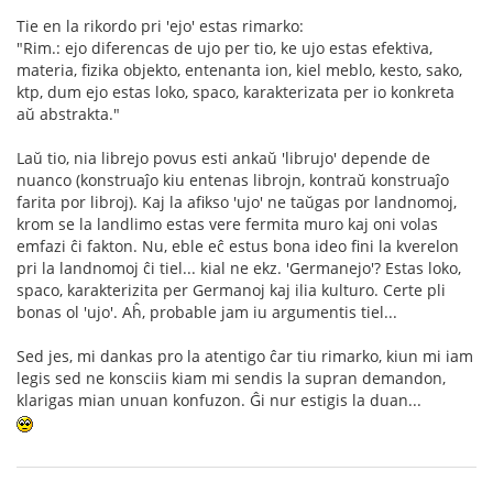
Tie en la rikordo pri 'ejo' estas rimarko:
"Rim.: ejo diferencas de ujo per tio, ke ujo estas efektiva,
materia, fizika objekto, entenanta ion, kiel meblo, kesto, sako,
ktp, dum ejo estas loko, spaco, karakterizata per io konkreta
aŭ abstrakta."
Laŭ tio, nia librejo povus esti ankaŭ 'librujo' depende de
nuanco (konstruaĵo kiu entenas librojn, kontraŭ konstruaĵo
farita por libroj). Kaj la afikso 'ujo' ne taŭgas por landnomoj,
krom se la landlimo estas vere fermita muro kaj oni volas
emfazi ĉi fakton. Nu, eble eĉ estus bona ideo fini la kverelon
pri la landnomoj ĉi tiel... kial ne ekz. 'Germanejo'? Estas loko,
spaco, karakterizita per Germanoj kaj ilia kulturo. Certe pli
bonas ol 'ujo'. Aĥ, probable jam iu argumentis tiel...
Sed jes, mi dankas pro la atentigo ĉar tiu rimarko, kiun mi iam
legis sed ne konsciis kiam mi sendis la supran demandon,
klarigas mian unuan konfuzon. Ĝi nur estigis la duan...