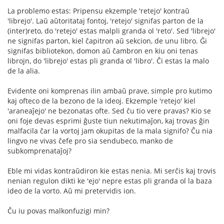
La problemo estas: Pripensu ekzemple 'retejo' kontraŭ
'librejo'. Laŭ aŭtoritataj fontoj, 'retejo' signifas parton de la
(inter)reto, do 'retejo' estas malpli granda ol 'reto'. Sed 'librejo'
ne signifas parton, kiel ĉapitron aŭ sekcion, de unu libro. Ĝi
signifas bibliotekon, domon aŭ ĉambron en kiu oni tenas
librojn, do 'librejo' estas pli granda ol 'libro'. Ĉi estas la malo
de la alia.
Evidente oni komprenas ilin ambaŭ prave, simple pro kutimo
kaj ofteco de la bezono de la ideoj. Ekzemple 'retejo' kiel
'araneaĵejo' ne bezonatas ofte. Sed ĉu tio vere pravas? Kio se
oni foje devas esprimi ĝuste tiun nekutimaĵon, kaj trovas ĝin
malfacila ĉar la vortoj jam okupitas de la mala signifo? Ĉu nia
lingvo ne vivas ĉefe pro sia sendubeco, manko de
subkomprenataĵoj?
Eble mi vidas kontraŭdiron kie estas nenia. Mi serĉis kaj trovis
nenian regulon dikti ke 'ejo' nepre estas pli granda ol la baza
ideo de la vorto. Aŭ mi pretervidis ion.
Ĉu iu povas malkonfuzigi min?