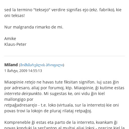
sed la termino "teksejo" verdire signifas ejo (ekz. fabriko), kie
oni teksas!
Nur malgranda rimarko de mi.
Amike
Klaus-Peter
Miland
(
მომხმარებლის პროფილი
)
1 მარტი, 2009 14:55:13
Miaopinie
retejo
ne havas tute fiksitan signifon. Iuj uzas ĝin
por adresaro, aliaj por forumoj, ktp. Miaopinie, ĝi kutime estas
interreta deirpunkto
. Mi sugestas ke, oni vidu ĝin kiel
mallongigo por
ret
paĝadresar
ejo
- t.e. loko (virtuala, sur la interreto) kie oni
povas trovi la lokojn de pluraj rilataj retpaĝoj.
Kompreneble ĝi estas eta parto de la interreto, kvankam ĝi
povas konduki la serĉanton al multaj aliaj lokoj - precize kiel la