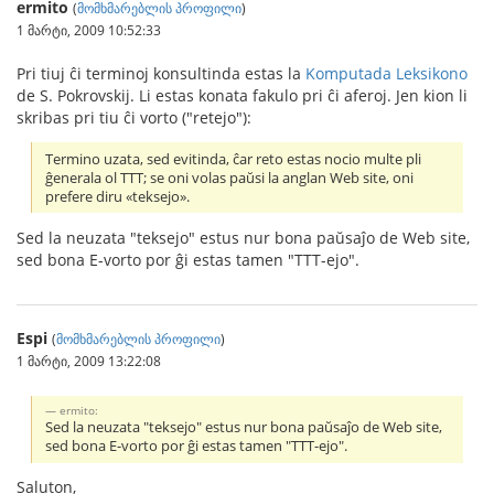
ermito
(
მომხმარებლის პროფილი
)
1 მარტი, 2009 10:52:33
Pri tiuj ĉi terminoj konsultinda estas la
Komputada Leksikono
de S. Pokrovskij. Li estas konata fakulo pri ĉi aferoj. Jen kion li
skribas pri tiu ĉi vorto ("retejo"):
Termino uzata, sed evitinda, ĉar reto estas nocio multe pli
ĝenerala ol TTT; se oni volas paŭsi la anglan Web site, oni
prefere diru «teksejo».
Sed la neuzata "teksejo" estus nur bona paŭsaĵo de Web site,
sed bona E-vorto por ĝi estas tamen "TTT-ejo".
Espi
(
მომხმარებლის პროფილი
)
1 მარტი, 2009 13:22:08
ermito:
Sed la neuzata "teksejo" estus nur bona paŭsaĵo de Web site,
sed bona E-vorto por ĝi estas tamen "TTT-ejo".
Saluton,