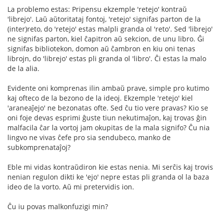
La problemo estas: Pripensu ekzemple 'retejo' kontraŭ
'librejo'. Laŭ aŭtoritataj fontoj, 'retejo' signifas parton de la
(inter)reto, do 'retejo' estas malpli granda ol 'reto'. Sed 'librejo'
ne signifas parton, kiel ĉapitron aŭ sekcion, de unu libro. Ĝi
signifas bibliotekon, domon aŭ ĉambron en kiu oni tenas
librojn, do 'librejo' estas pli granda ol 'libro'. Ĉi estas la malo
de la alia.
Evidente oni komprenas ilin ambaŭ prave, simple pro kutimo
kaj ofteco de la bezono de la ideoj. Ekzemple 'retejo' kiel
'araneaĵejo' ne bezonatas ofte. Sed ĉu tio vere pravas? Kio se
oni foje devas esprimi ĝuste tiun nekutimaĵon, kaj trovas ĝin
malfacila ĉar la vortoj jam okupitas de la mala signifo? Ĉu nia
lingvo ne vivas ĉefe pro sia sendubeco, manko de
subkomprenataĵoj?
Eble mi vidas kontraŭdiron kie estas nenia. Mi serĉis kaj trovis
nenian regulon dikti ke 'ejo' nepre estas pli granda ol la baza
ideo de la vorto. Aŭ mi pretervidis ion.
Ĉu iu povas malkonfuzigi min?