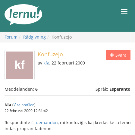
Till
sidans
Meny
innehåll
Forum
Rådgivning
Konfuzejo
Konfuzejo
Svara
av
kfa
, 22 februari 2009
Meddelanden:
6
Språk:
Esperanto
kfa
(
Visa profilen
)
22 februari 2009 12:31:42
Respondinte
ĉi demandon
, mi konfuziĝis kaj kredas ke la temo
indas propran fadenon.