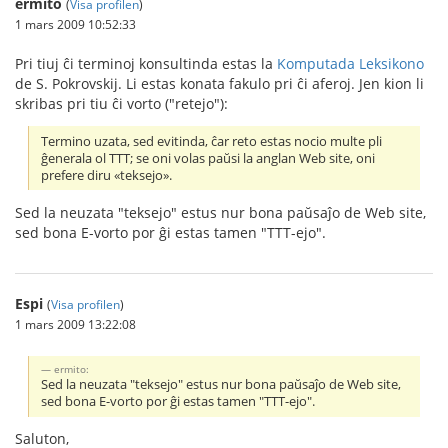
ermito
(
Visa profilen
)
1 mars 2009 10:52:33
Pri tiuj ĉi terminoj konsultinda estas la
Komputada Leksikono
de S. Pokrovskij. Li estas konata fakulo pri ĉi aferoj. Jen kion li
skribas pri tiu ĉi vorto ("retejo"):
Termino uzata, sed evitinda, ĉar reto estas nocio multe pli
ĝenerala ol TTT; se oni volas paŭsi la anglan Web site, oni
prefere diru «teksejo».
Sed la neuzata "teksejo" estus nur bona paŭsaĵo de Web site,
sed bona E-vorto por ĝi estas tamen "TTT-ejo".
Espi
(
Visa profilen
)
1 mars 2009 13:22:08
ermito:
Sed la neuzata "teksejo" estus nur bona paŭsaĵo de Web site,
sed bona E-vorto por ĝi estas tamen "TTT-ejo".
Saluton,