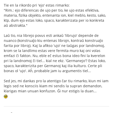
Tie en la rikordo pri 'ejo' estas rimarko:
"Rim.: ejo diferencas de ujo per tio, ke ujo estas efektiva,
materia, fizika objekto, entenanta ion, kiel meblo, kesto, sako,
ktp, dum ejo estas loko, spaco, karakterizata per io konkreta
aŭ abstrakta."
Laŭ tio, nia librejo povus esti ankaŭ 'librujo' depende de
nuanco (konstruaĵo kiu entenas librojn, kontraŭ konstruaĵo
farita por libroj). Kaj la afikso 'ujo' ne taŭgas por landnomoj,
krom se la landlimo estas vere fermita muro kaj oni volas
emfazi ĉi fakton. Nu, eble eĉ estus bona ideo fini la kverelon
pri la landnomoj ĉi tiel... kial ne ekz. 'Germanejo'? Estas loko,
spaco, karakterizita per Germanoj kaj ilia kulturo. Certe pli
bonas ol 'ujo'. Aĥ, probable jam iu argumentis tiel...
Sed jes, mi dankas pro la atentigo ĉar tiu rimarko, kiun mi iam
legis sed ne konsciis kiam mi sendis la supran demandon,
klarigas mian unuan konfuzon. Ĝi nur estigis la duan...