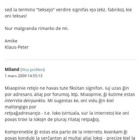
sed la termino "teksejo" verdire signifas ejo (ekz. fabriko), kie
oni teksas!
Nur malgranda rimarko de mi.
Amike
Klaus-Peter
Miland
(
Visa profilen
)
1 mars 2009 14:55:13
Miaopinie
retejo
ne havas tute fiksitan signifon. Iuj uzas ĝin
por adresaro, aliaj por forumoj, ktp. Miaopinie, ĝi kutime estas
interreta deirpunkto
. Mi sugestas ke, oni vidu ĝin kiel
mallongigo por
ret
paĝadresar
ejo
- t.e. loko (virtuala, sur la interreto) kie oni
povas trovi la lokojn de pluraj rilataj retpaĝoj.
Kompreneble ĝi estas eta parto de la interreto, kvankam ĝi
povas konduki la serĉanton al multaj aliaj lokoj - precize kiel la