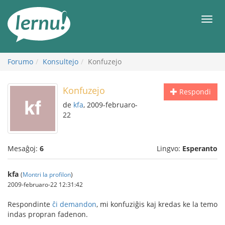
Al
la
Men
enhavo
Forumo
Konsultejo
Konfuzejo
Konfuzejo
Respondi
de
kfa
, 2009-februaro-
22
Mesaĝoj:
6
Lingvo:
Esperanto
kfa
(
Montri la profilon
)
2009-februaro-22 12:31:42
Respondinte
ĉi demandon
, mi konfuziĝis kaj kredas ke la temo
indas propran fadenon.