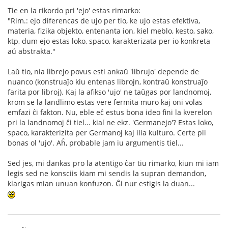
Tie en la rikordo pri 'ejo' estas rimarko:
"Rim.: ejo diferencas de ujo per tio, ke ujo estas efektiva,
materia, fizika objekto, entenanta ion, kiel meblo, kesto, sako,
ktp, dum ejo estas loko, spaco, karakterizata per io konkreta
aŭ abstrakta."
Laŭ tio, nia librejo povus esti ankaŭ 'librujo' depende de
nuanco (konstruaĵo kiu entenas librojn, kontraŭ konstruaĵo
farita por libroj). Kaj la afikso 'ujo' ne taŭgas por landnomoj,
krom se la landlimo estas vere fermita muro kaj oni volas
emfazi ĉi fakton. Nu, eble eĉ estus bona ideo fini la kverelon
pri la landnomoj ĉi tiel... kial ne ekz. 'Germanejo'? Estas loko,
spaco, karakterizita per Germanoj kaj ilia kulturo. Certe pli
bonas ol 'ujo'. Aĥ, probable jam iu argumentis tiel...
Sed jes, mi dankas pro la atentigo ĉar tiu rimarko, kiun mi iam
legis sed ne konsciis kiam mi sendis la supran demandon,
klarigas mian unuan konfuzon. Ĝi nur estigis la duan...