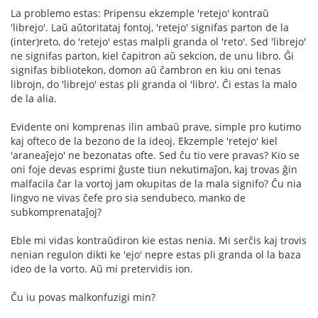
La problemo estas: Pripensu ekzemple 'retejo' kontraŭ
'librejo'. Laŭ aŭtoritataj fontoj, 'retejo' signifas parton de la
(inter)reto, do 'retejo' estas malpli granda ol 'reto'. Sed 'librejo'
ne signifas parton, kiel ĉapitron aŭ sekcion, de unu libro. Ĝi
signifas bibliotekon, domon aŭ ĉambron en kiu oni tenas
librojn, do 'librejo' estas pli granda ol 'libro'. Ĉi estas la malo
de la alia.
Evidente oni komprenas ilin ambaŭ prave, simple pro kutimo
kaj ofteco de la bezono de la ideoj. Ekzemple 'retejo' kiel
'araneaĵejo' ne bezonatas ofte. Sed ĉu tio vere pravas? Kio se
oni foje devas esprimi ĝuste tiun nekutimaĵon, kaj trovas ĝin
malfacila ĉar la vortoj jam okupitas de la mala signifo? Ĉu nia
lingvo ne vivas ĉefe pro sia sendubeco, manko de
subkomprenataĵoj?
Eble mi vidas kontraŭdiron kie estas nenia. Mi serĉis kaj trovis
nenian regulon dikti ke 'ejo' nepre estas pli granda ol la baza
ideo de la vorto. Aŭ mi pretervidis ion.
Ĉu iu povas malkonfuzigi min?