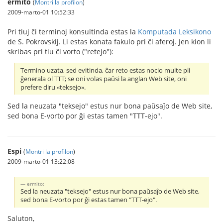
ermito
(
Montri la profilon
)
2009-marto-01 10:52:33
Pri tiuj ĉi terminoj konsultinda estas la
Komputada Leksikono
de S. Pokrovskij. Li estas konata fakulo pri ĉi aferoj. Jen kion li
skribas pri tiu ĉi vorto ("retejo"):
Termino uzata, sed evitinda, ĉar reto estas nocio multe pli
ĝenerala ol TTT; se oni volas paŭsi la anglan Web site, oni
prefere diru «teksejo».
Sed la neuzata "teksejo" estus nur bona paŭsaĵo de Web site,
sed bona E-vorto por ĝi estas tamen "TTT-ejo".
Espi
(
Montri la profilon
)
2009-marto-01 13:22:08
ermito:
Sed la neuzata "teksejo" estus nur bona paŭsaĵo de Web site,
sed bona E-vorto por ĝi estas tamen "TTT-ejo".
Saluton,