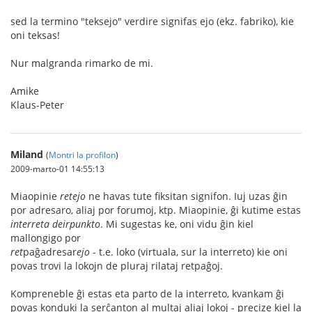
sed la termino "teksejo" verdire signifas ejo (ekz. fabriko), kie
oni teksas!
Nur malgranda rimarko de mi.
Amike
Klaus-Peter
Miland
(
Montri la profilon
)
2009-marto-01 14:55:13
Miaopinie
retejo
ne havas tute fiksitan signifon. Iuj uzas ĝin
por adresaro, aliaj por forumoj, ktp. Miaopinie, ĝi kutime estas
interreta deirpunkto
. Mi sugestas ke, oni vidu ĝin kiel
mallongigo por
ret
paĝadresar
ejo
- t.e. loko (virtuala, sur la interreto) kie oni
povas trovi la lokojn de pluraj rilataj retpaĝoj.
Kompreneble ĝi estas eta parto de la interreto, kvankam ĝi
povas konduki la serĉanton al multaj aliaj lokoj - precize kiel la