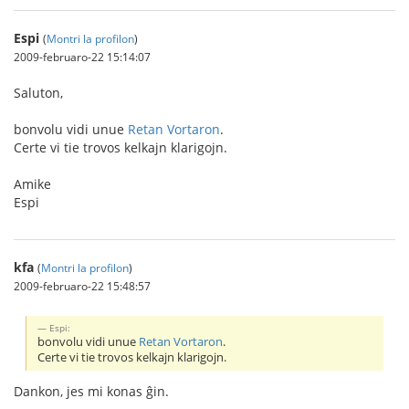
Espi
(
Montri la profilon
)
2009-februaro-22 15:14:07
Saluton,
bonvolu vidi unue
Retan Vortaron
.
Certe vi tie trovos kelkajn klarigojn.
Amike
Espi
kfa
(
Montri la profilon
)
2009-februaro-22 15:48:57
Espi:
bonvolu vidi unue
Retan Vortaron
.
Certe vi tie trovos kelkajn klarigojn.
Dankon, jes mi konas ĝin.