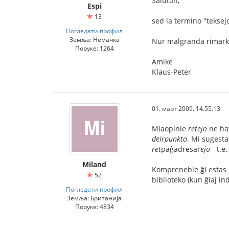
Saluton,
Espi
13
sed la termino "teksejo"
Погледати профил
Земља: Немачка
Nur malgranda rimark
Поруке: 1264
Amike
Klaus-Peter
01. март 2009. 14.55.13
Miaopinie
retejo
ne hav
deirpunkto
. Mi sugesta
ret
paĝadresar
ejo
- t.e.
Miland
Kompreneble ĝi estas et
52
biblioteko (kun ĝiaj in
Погледати профил
Земља: Британија
Поруке: 4834