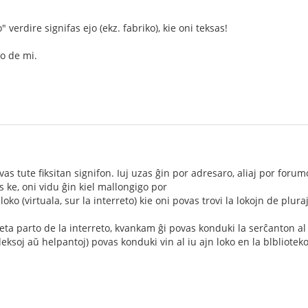
 verdire signifas ejo (ekz. fabriko), kie oni teksas!
o de mi.
as tute fiksitan signifon. Iuj uzas ĝin por adresaro, aliaj por forum
s ke, oni vidu ĝin kiel mallongigo por
 loko (virtuala, sur la interreto) kie oni povas trovi la lokojn de pluraj
a parto de la interreto, kvankam ĝi povas konduki la serĉanton al mu
deksoj aŭ helpantoj) povas konduki vin al iu ajn loko en la blblioteko