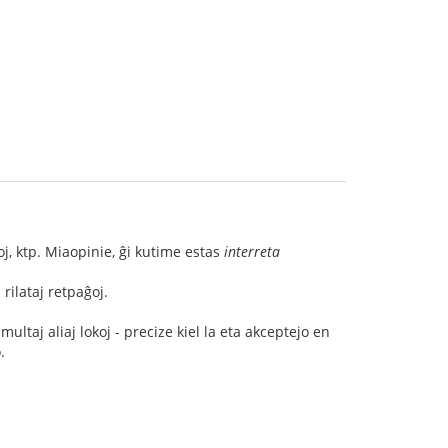
oj, ktp. Miaopinie, ĝi kutime estas
interreta
 rilataj retpaĝoj.
ltaj aliaj lokoj - precize kiel la eta akceptejo en
.