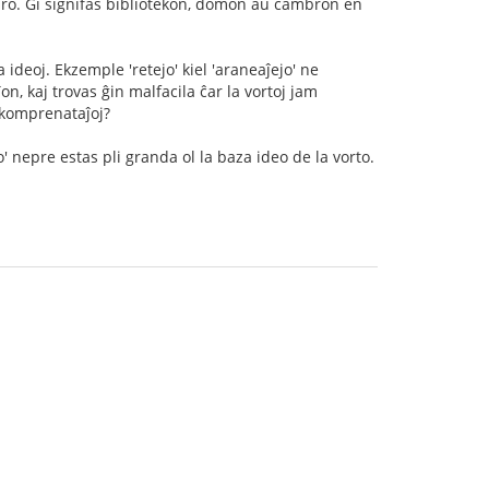
libro. Ĝi signifas bibliotekon, domon aŭ ĉambron en
deoj. Ekzemple 'retejo' kiel 'araneaĵejo' ne
n, kaj trovas ĝin malfacila ĉar la vortoj jam
bkomprenataĵoj?
o' nepre estas pli granda ol la baza ideo de la vorto.