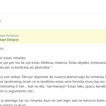
7
tan Vortaron
.
lkajn klarigojn.
in.
jo' estas rimarko:
e ujo per tio, ke ujo estas efektiva, materia, fizika objekto, entenant
ata per io konkreta aŭ abstrakta."
vus esti ankaŭ 'librujo' depende de nuanco (konstruaĵo kiu entenas li
 por landnomoj, krom se la landlimo estas vere fermita muro kaj oni 
 landnomoj ĉi tiel... kial ne ekz. 'Germanejo'? Estas loko, spaco, karak
am iu argumentis tiel...
 la atentigo ĉar tiu rimarko, kiun mi iam legis sed ne konsciis ki
 estigis la duan...