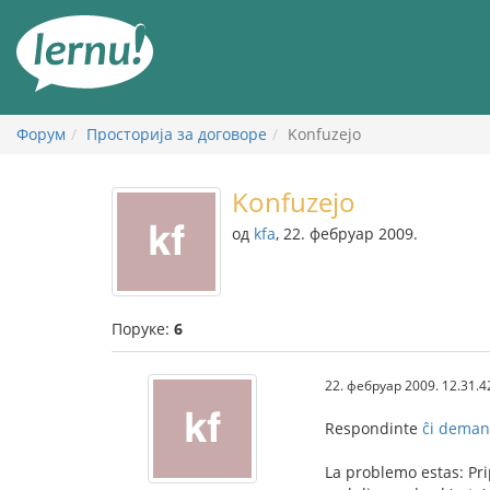
У
садржају
Форум
Просторија за договоре
Konfuzejo
Konfuzejo
од
kfa
, 22. фебруар 2009.
Поруке:
6
22. фебруар 2009. 12.31.4
Respondinte
ĉi dema
La problemo estas: Pripe