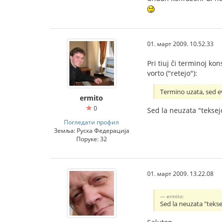
01. март 2009. 10.52.33
Pri tiuj ĉi terminoj ko
vorto ("retejo"):
Termino uzata, sed ev
ermito
0
Sed la neuzata "teksej
Погледати профил
Земља: Руска Федерација
Поруке: 32
01. март 2009. 13.22.08
ermito:
Sed la neuzata "teks