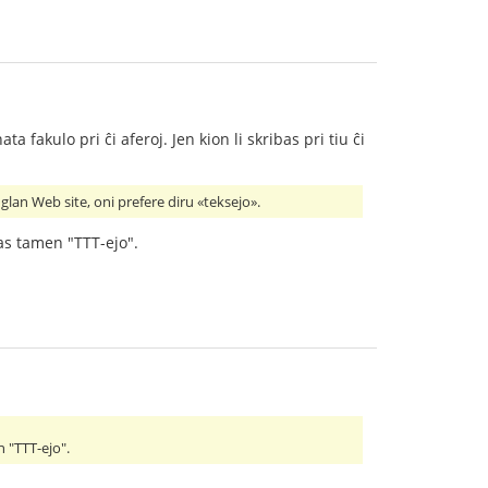
ta fakulo pri ĉi aferoj. Jen kion li skribas pri tiu ĉi
nglan Web site, oni prefere diru «teksejo».
as tamen "TTT-ejo".
 "TTT-ejo".