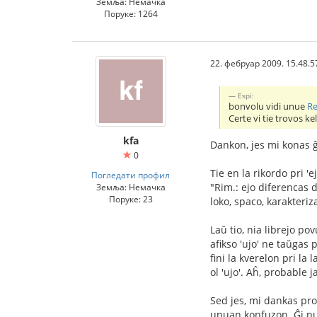
Земља: Немачка
Поруке: 1264
22. фебруар 2009. 15.48.5
Espi:
bonvolu vidi unue
Re
Certe vi tie trovos ke
kfa
Dankon, jes mi konas ĝ
0
Tie en la rikordo pri 'e
Погледати профил
"Rim.: ejo diferencas d
Земља: Немачка
Поруке: 23
loko, spaco, karakteriz
Laŭ tio, nia librejo po
afikso 'ujo' ne taŭgas
fini la kverelon pri la
ol 'ujo'. Aĥ, probable j
Sed jes, mi dankas pro
unuan konfuzon. Ĝi nur