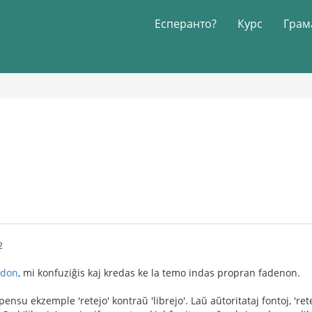
Есперанто?
Курс
Грам
2
ndon
, mi konfuziĝis kaj kredas ke la temo indas propran fadenon.
nsu ekzemple 'retejo' kontraŭ 'librejo'. Laŭ aŭtoritataj fontoj, 'retej