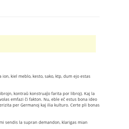
a ion, kiel meblo, kesto, sako, ktp, dum ejo estas
brojn, kontraŭ konstruaĵo farita por libroj). Kaj la
volas emfazi ĉi fakton. Nu, eble eĉ estus bona ideo
terizita per Germanoj kaj ilia kulturo. Certe pli bonas
am mi sendis la supran demandon, klarigas mian