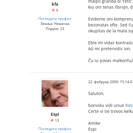
malpli granda ol 'reto'
kfa
kiu oni tenas librojn, d
0
Погледати профил
Evidente oni komprenas
Земља: Немачка
bezonatas ofte. Sed ĉu 
Поруке: 23
okupitas de la mala si
Eble mi vidas kontraŭdi
Aŭ mi pretervidis ion.
Ĉu iu povas malkonfuz
22. фебруар 2009. 15.14.0
Saluton,
bonvolu vidi unue
Ret
Certe vi tie trovos kelk
Espi
13
Amike
Погледати профил
Espi