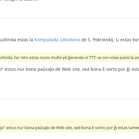
nsultinda estas la
Komputada Leksikono
de S. Pokrovskij. Li estas kona
itinda, ĉar reto estas nocio multe pli ĝenerala ol TTT; se oni volas paŭsi la a
o" estus nur bona paŭsaĵo de Web site, sed bona E-vorto por ĝi est
ejo" estus nur bona paŭsaĵo de Web site, sed bona E-vorto por ĝi estas tamen