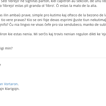
. Sed 'librejo' ne signifas parton, kiel ĉapitron aŭ sekcion, de unu 
o 'librejo' estas pli granda ol 'libro'. Ĉi estas la malo de la alia.
 ilin ambaŭ prave, simple pro kutimo kaj ofteco de la bezono de la i
tio vere pravas? Kio se oni foje devas esprimi ĝuste tiun nekutimaĵo
gnifo? Ĉu nia lingvo ne vivas ĉefe pro sia sendubeco, manko de su
ron kie estas nenia. Mi serĉis kaj trovis nenian regulon dikti ke 'ej
igi min?
7
an Vortaron
.
ajn klarigojn.