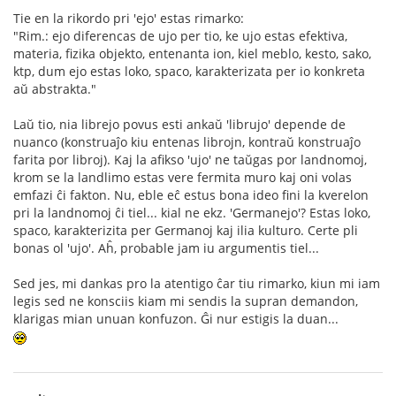
Tie en la rikordo pri 'ejo' estas rimarko:
"Rim.: ejo diferencas de ujo per tio, ke ujo estas efektiva,
materia, fizika objekto, entenanta ion, kiel meblo, kesto, sako,
ktp, dum ejo estas loko, spaco, karakterizata per io konkreta
aŭ abstrakta."
Laŭ tio, nia librejo povus esti ankaŭ 'librujo' depende de
nuanco (konstruaĵo kiu entenas librojn, kontraŭ konstruaĵo
farita por libroj). Kaj la afikso 'ujo' ne taŭgas por landnomoj,
krom se la landlimo estas vere fermita muro kaj oni volas
emfazi ĉi fakton. Nu, eble eĉ estus bona ideo fini la kverelon
pri la landnomoj ĉi tiel... kial ne ekz. 'Germanejo'? Estas loko,
spaco, karakterizita per Germanoj kaj ilia kulturo. Certe pli
bonas ol 'ujo'. Aĥ, probable jam iu argumentis tiel...
Sed jes, mi dankas pro la atentigo ĉar tiu rimarko, kiun mi iam
legis sed ne konsciis kiam mi sendis la supran demandon,
klarigas mian unuan konfuzon. Ĝi nur estigis la duan...