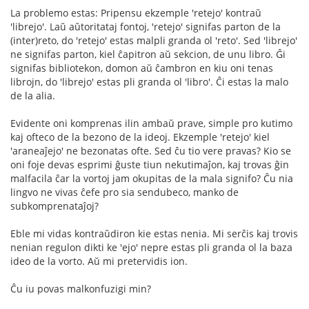
La problemo estas: Pripensu ekzemple 'retejo' kontraŭ
'librejo'. Laŭ aŭtoritataj fontoj, 'retejo' signifas parton de la
(inter)reto, do 'retejo' estas malpli granda ol 'reto'. Sed 'librejo'
ne signifas parton, kiel ĉapitron aŭ sekcion, de unu libro. Ĝi
signifas bibliotekon, domon aŭ ĉambron en kiu oni tenas
librojn, do 'librejo' estas pli granda ol 'libro'. Ĉi estas la malo
de la alia.
Evidente oni komprenas ilin ambaŭ prave, simple pro kutimo
kaj ofteco de la bezono de la ideoj. Ekzemple 'retejo' kiel
'araneaĵejo' ne bezonatas ofte. Sed ĉu tio vere pravas? Kio se
oni foje devas esprimi ĝuste tiun nekutimaĵon, kaj trovas ĝin
malfacila ĉar la vortoj jam okupitas de la mala signifo? Ĉu nia
lingvo ne vivas ĉefe pro sia sendubeco, manko de
subkomprenataĵoj?
Eble mi vidas kontraŭdiron kie estas nenia. Mi serĉis kaj trovis
nenian regulon dikti ke 'ejo' nepre estas pli granda ol la baza
ideo de la vorto. Aŭ mi pretervidis ion.
Ĉu iu povas malkonfuzigi min?