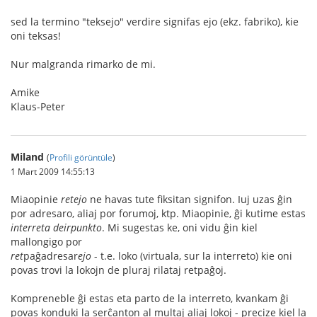
sed la termino "teksejo" verdire signifas ejo (ekz. fabriko), kie
oni teksas!
Nur malgranda rimarko de mi.
Amike
Klaus-Peter
Miland
(
Profili görüntüle
)
1 Mart 2009 14:55:13
Miaopinie
retejo
ne havas tute fiksitan signifon. Iuj uzas ĝin
por adresaro, aliaj por forumoj, ktp. Miaopinie, ĝi kutime estas
interreta deirpunkto
. Mi sugestas ke, oni vidu ĝin kiel
mallongigo por
ret
paĝadresar
ejo
- t.e. loko (virtuala, sur la interreto) kie oni
povas trovi la lokojn de pluraj rilataj retpaĝoj.
Kompreneble ĝi estas eta parto de la interreto, kvankam ĝi
povas konduki la serĉanton al multaj aliaj lokoj - precize kiel la