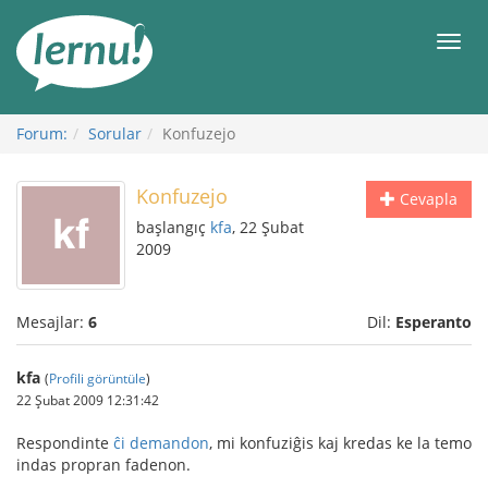
İçerik
Görüntüleme
Men
Forum:
Sorular
Konfuzejo
Konfuzejo
Cevapla
başlangıç
kfa
, 22 Şubat
2009
Mesajlar:
6
Dil:
Esperanto
kfa
(
Profili görüntüle
)
22 Şubat 2009 12:31:42
Respondinte
ĉi demandon
, mi konfuziĝis kaj kredas ke la temo
indas propran fadenon.