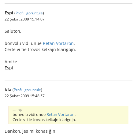
Espi
(
Profili görüntüle
)
22 Şubat 2009 15:14:07
Saluton,
bonvolu vidi unue
Retan Vortaron
.
Certe vi tie trovos kelkajn klarigojn.
Amike
Espi
kfa
(
Profili görüntüle
)
22 Şubat 2009 15:48:57
Espi:
bonvolu vidi unue
Retan Vortaron
.
Certe vi tie trovos kelkajn klarigojn.
Dankon, jes mi konas ĝin.