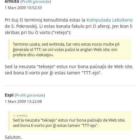
ermito
(
Profili görüntüle
)
1 Mart 2009 10:52:33
Pri tiuj ĉi terminoj konsultinda estas la
Komputada Leksikono
de S. Pokrovskij. Li estas konata fakulo pri ĉi aferoj. Jen kion li
skribas pri tiu ĉi vorto ("retejo"):
Termino uzata, sed evitinda, ĉar reto estas nocio multe pli
ĝenerala ol TTT; se oni volas paŭsi la anglan Web site, oni
prefere diru «teksejo».
Sed la neuzata "teksejo" estus nur bona paŭsaĵo de Web site,
sed bona E-vorto por ĝi estas tamen "TTT-ejo".
Espi
(
Profili görüntüle
)
1 Mart 2009 13:22:08
ermito:
Sed la neuzata "teksejo" estus nur bona paŭsaĵo de Web site,
sed bona E-vorto por ĝi estas tamen "TTT-ejo".
Saluton,