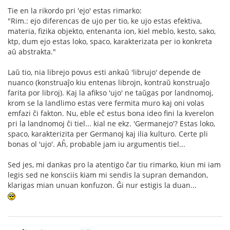
Tie en la rikordo pri 'ejo' estas rimarko:
"Rim.: ejo diferencas de ujo per tio, ke ujo estas efektiva,
materia, fizika objekto, entenanta ion, kiel meblo, kesto, sako,
ktp, dum ejo estas loko, spaco, karakterizata per io konkreta
aŭ abstrakta."
Laŭ tio, nia librejo povus esti ankaŭ 'librujo' depende de
nuanco (konstruaĵo kiu entenas librojn, kontraŭ konstruaĵo
farita por libroj). Kaj la afikso 'ujo' ne taŭgas por landnomoj,
krom se la landlimo estas vere fermita muro kaj oni volas
emfazi ĉi fakton. Nu, eble eĉ estus bona ideo fini la kverelon
pri la landnomoj ĉi tiel... kial ne ekz. 'Germanejo'? Estas loko,
spaco, karakterizita per Germanoj kaj ilia kulturo. Certe pli
bonas ol 'ujo'. Aĥ, probable jam iu argumentis tiel...
Sed jes, mi dankas pro la atentigo ĉar tiu rimarko, kiun mi iam
legis sed ne konsciis kiam mi sendis la supran demandon,
klarigas mian unuan konfuzon. Ĝi nur estigis la duan...