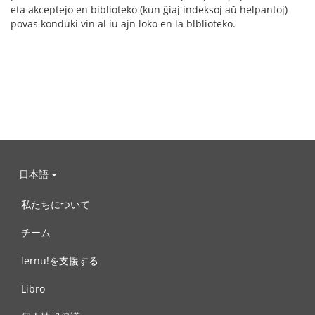
eta akceptejo en biblioteko (kun ĝiaj indeksoj aŭ helpantoj)
povas konduki vin al iu ajn loko en la blblioteko.
日本語
私たちについて
チーム
lernu!を支援する
Libro