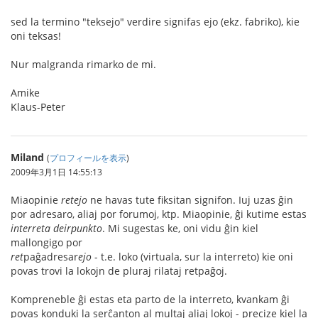
sed la termino "teksejo" verdire signifas ejo (ekz. fabriko), kie
oni teksas!
Nur malgranda rimarko de mi.
Amike
Klaus-Peter
Miland
(
プロフィールを表示
)
2009年3月1日 14:55:13
Miaopinie
retejo
ne havas tute fiksitan signifon. Iuj uzas ĝin
por adresaro, aliaj por forumoj, ktp. Miaopinie, ĝi kutime estas
interreta deirpunkto
. Mi sugestas ke, oni vidu ĝin kiel
mallongigo por
ret
paĝadresar
ejo
- t.e. loko (virtuala, sur la interreto) kie oni
povas trovi la lokojn de pluraj rilataj retpaĝoj.
Kompreneble ĝi estas eta parto de la interreto, kvankam ĝi
povas konduki la serĉanton al multaj aliaj lokoj - precize kiel la