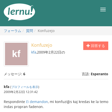
目
次
メ
へ
ニ
ュ
ー
フォーラム
質問
Konfuzejo
Konfuzejo
回答する
kfa
,2009年2月22日の
メッセージ:
6
言語:
Esperanto
kfa
(
プロフィールを表示
)
2009年2月22日 12:31:42
Respondinte
ĉi demandon
, mi konfuziĝis kaj kredas ke la temo
indas propran fadenon.