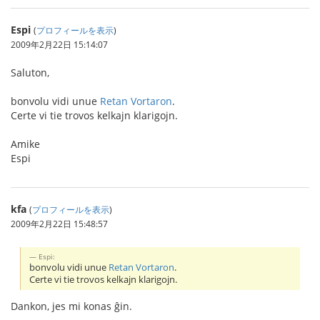
Espi
(
プロフィールを表示
)
2009年2月22日 15:14:07
Saluton,
bonvolu vidi unue
Retan Vortaron
.
Certe vi tie trovos kelkajn klarigojn.
Amike
Espi
kfa
(
プロフィールを表示
)
2009年2月22日 15:48:57
Espi:
bonvolu vidi unue
Retan Vortaron
.
Certe vi tie trovos kelkajn klarigojn.
Dankon, jes mi konas ĝin.