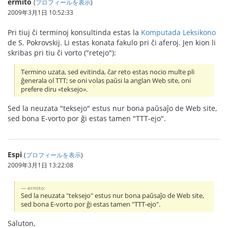
ermito
(
プロフィールを表示
)
2009年3月1日 10:52:33
Pri tiuj ĉi terminoj konsultinda estas la
Komputada Leksikono
de S. Pokrovskij. Li estas konata fakulo pri ĉi aferoj. Jen kion li
skribas pri tiu ĉi vorto ("retejo"):
Termino uzata, sed evitinda, ĉar reto estas nocio multe pli
ĝenerala ol TTT; se oni volas paŭsi la anglan Web site, oni
prefere diru «teksejo».
Sed la neuzata "teksejo" estus nur bona paŭsaĵo de Web site,
sed bona E-vorto por ĝi estas tamen "TTT-ejo".
Espi
(
プロフィールを表示
)
2009年3月1日 13:22:08
ermito:
Sed la neuzata "teksejo" estus nur bona paŭsaĵo de Web site,
sed bona E-vorto por ĝi estas tamen "TTT-ejo".
Saluton,