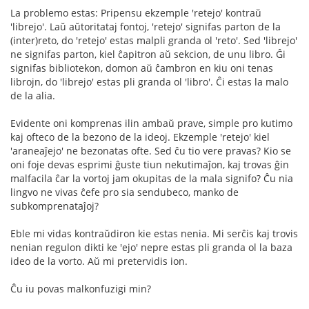
La problemo estas: Pripensu ekzemple 'retejo' kontraŭ
'librejo'. Laŭ aŭtoritataj fontoj, 'retejo' signifas parton de la
(inter)reto, do 'retejo' estas malpli granda ol 'reto'. Sed 'librejo'
ne signifas parton, kiel ĉapitron aŭ sekcion, de unu libro. Ĝi
signifas bibliotekon, domon aŭ ĉambron en kiu oni tenas
librojn, do 'librejo' estas pli granda ol 'libro'. Ĉi estas la malo
de la alia.
Evidente oni komprenas ilin ambaŭ prave, simple pro kutimo
kaj ofteco de la bezono de la ideoj. Ekzemple 'retejo' kiel
'araneaĵejo' ne bezonatas ofte. Sed ĉu tio vere pravas? Kio se
oni foje devas esprimi ĝuste tiun nekutimaĵon, kaj trovas ĝin
malfacila ĉar la vortoj jam okupitas de la mala signifo? Ĉu nia
lingvo ne vivas ĉefe pro sia sendubeco, manko de
subkomprenataĵoj?
Eble mi vidas kontraŭdiron kie estas nenia. Mi serĉis kaj trovis
nenian regulon dikti ke 'ejo' nepre estas pli granda ol la baza
ideo de la vorto. Aŭ mi pretervidis ion.
Ĉu iu povas malkonfuzigi min?