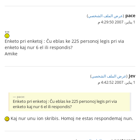
pace
(
عرض الملف الشخصي
)
1 يناير، 2007 4:29:50 م
Enketo pri enketoj : Ĉu eblas ke 225 personoj legis pri via
enketo kaj nur 6 el ili respondis?
Amike
Jev
(
عرض الملف الشخصي
)
1 يناير، 2007 4:42:52 م
pace:
Enketo pri enketoj : Ĉu eblas ke 225 personoj legis pri via
enketo kaj nur 6 el ili respondis?
Kaj nur unu ion skribis. Homoj ne estas respondemaj nun.