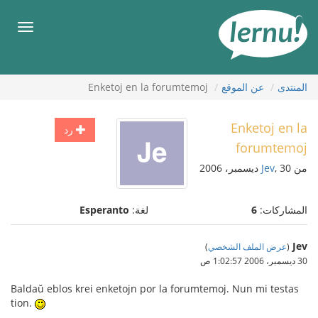
لى
لمحتويات
قائمة
طعام
المنتدى
عن الموقع
Enketoj en la forumtemoj
Enketoj en la
رد
forumtemoj
من
, 30 ديسمبر، 2006
Jev
المشاركات:
6
لغة:
Esperanto
Jev
(
عرض الملف الشخصي
)
30 ديسمبر، 2006 1:02:57 ص
Baldaŭ eblos krei enketojn por la forumtemoj. Nun mi testas
tion.