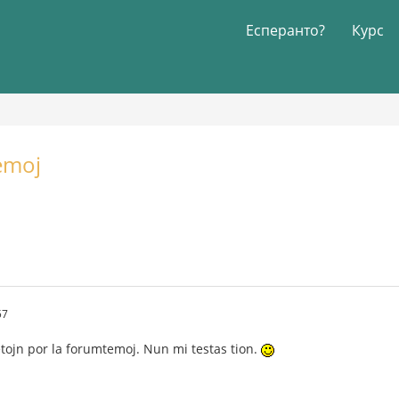
Есперанто?
Курс
emoj
57
tojn por la forumtemoj. Nun mi testas tion.