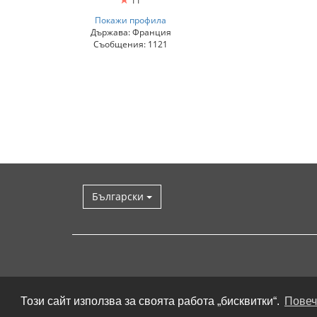
11
Покажи профила
Държава: Франция
Съобщения: 1121
Български
Този сайт използва за своята работа „бисквитки“.
Повеч