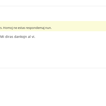
bis. Homoj ne estas respondemaj nun.
Mi diras dankojn al vi.