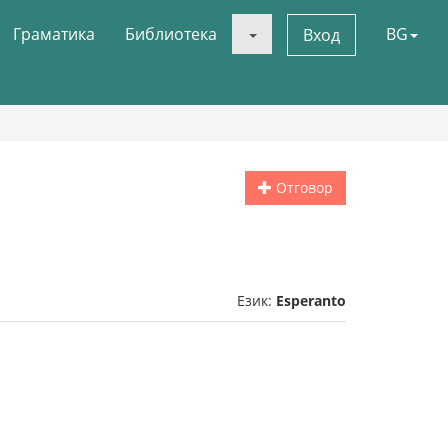
Граматика
Библиотека
BG
Вход
Отговор
Език:
Esperanto