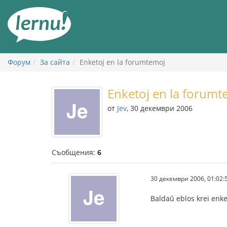
Към
съдържанието
Форум
За сайта
Enketoj en la forumtemoj
Enketoj en la forumt
от
Jev
, 30 декември 2006
Съобщения:
6
30 декември 2006, 01:02:
Baldaŭ eblos krei enke