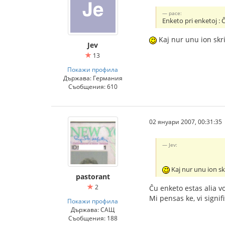
pace:
Enketo pri enketoj : Ĉ
Kaj nur unu ion skr
Jev
13
Покажи профила
Държава: Германия
Съобщения: 610
02 януари 2007, 00:31:35
Jev:
Kaj nur unu ion s
pastorant
2
Ĉu enketo estas alia v
Mi pensas ke, vi signifi
Покажи профила
Държава: САЩ
Съобщения: 188