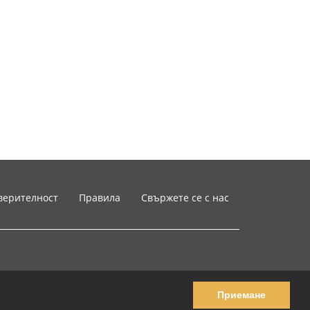
верителност
Правила
Свържете се с нас
Приемане