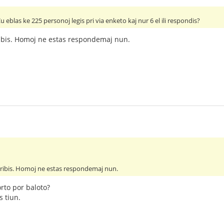
u eblas ke 225 personoj legis pri via enketo kaj nur 6 el ili respondis?
ibis. Homoj ne estas respondemaj nun.
kribis. Homoj ne estas respondemaj nun.
orto por baloto?
s tiun.