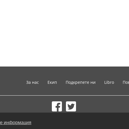
За нас
Екип
Подкрепете ни
Libro
По
© 2002-2026 lernu.net |
Impressum
е информация