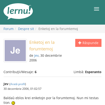
Mergi
la
Meni
conținut
Forum
Despre sit
Enketoj en la forumtemoj
Enketoj en la
Răspunde
forumtemoj
de
Jev
, 30 decembrie
2006
Contribuții/Mesaje:
6
Limbă:
Esperanto
Jev
(
Arată profil
)
30 decembrie 2006, 01:02:57
Baldaŭ eblos krei enketojn por la forumtemoj. Nun mi testas
tion.