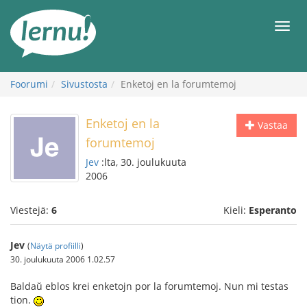
Tästä
sisältöön
Men
Foorumi
Sivustosta
Enketoj en la forumtemoj
Enketoj en la
Vastaa
forumtemoj
Jev
:lta, 30. joulukuuta
2006
Viestejä:
6
Kieli:
Esperanto
Jev
(
Näytä profiilli
)
30. joulukuuta 2006 1.02.57
Baldaŭ eblos krei enketojn por la forumtemoj. Nun mi testas
tion.