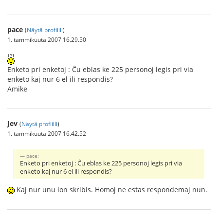
pace
(
Näytä profiilli
)
1. tammikuuta 2007 16.29.50
Enketo pri enketoj : Ĉu eblas ke 225 personoj legis pri via
enketo kaj nur 6 el ili respondis?
Amike
Jev
(
Näytä profiilli
)
1. tammikuuta 2007 16.42.52
pace:
Enketo pri enketoj : Ĉu eblas ke 225 personoj legis pri via
enketo kaj nur 6 el ili respondis?
Kaj nur unu ion skribis. Homoj ne estas respondemaj nun.