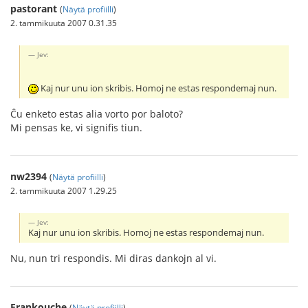
pastorant
(
Näytä profiilli
)
2. tammikuuta 2007 0.31.35
Jev:
Kaj nur unu ion skribis. Homoj ne estas respondemaj nun.
Ĉu enketo estas alia vorto por baloto?
Mi pensas ke, vi signifis tiun.
nw2394
(
Näytä profiilli
)
2. tammikuuta 2007 1.29.25
Jev:
Kaj nur unu ion skribis. Homoj ne estas respondemaj nun.
Nu, nun tri respondis. Mi diras dankojn al vi.
Frankouche
(
Näytä profiilli
)