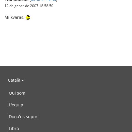
12 de gener de 2007 18.58.50
Mi kvaras.
Català
Qui som
L'equip
Dóna'ns suport
Libro