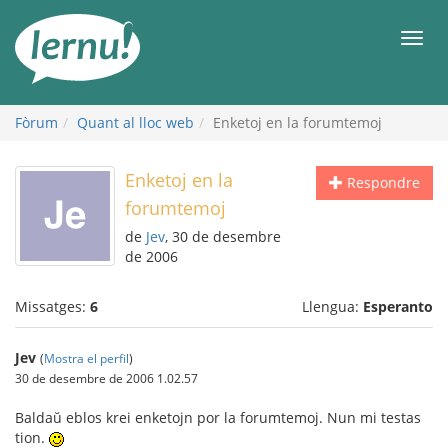
Al
contingut
Men
Fòrum
Quant al lloc web
Enketoj en la forumtemoj
Enketoj en la
Respondre
forumtemoj
de
Jev
, 30 de desembre
de 2006
Missatges:
6
Llengua:
Esperanto
Jev
(
Mostra el perfil
)
30 de desembre de 2006 1.02.57
Baldaŭ eblos krei enketojn por la forumtemoj. Nun mi testas
tion.