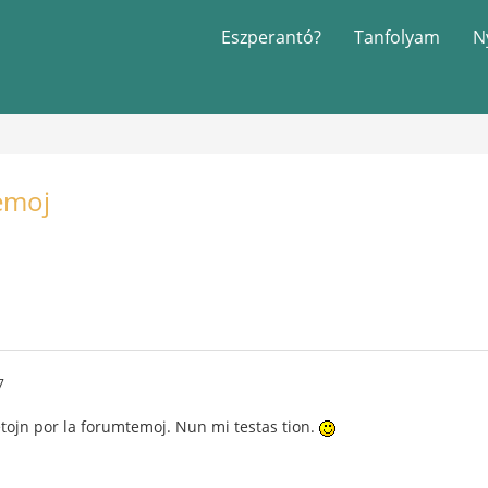
Eszperantó?
Tanfolyam
N
emoj
7
tojn por la forumtemoj. Nun mi testas tion.