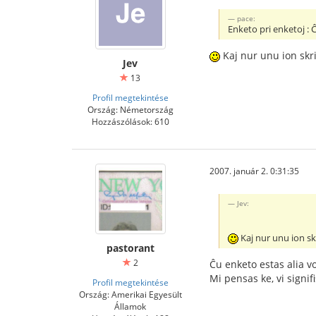
pace:
Enketo pri enketoj : Ĉ
Kaj nur unu ion skr
Jev
13
Profil megtekintése
Ország: Németország
Hozzászólások: 610
2007. január 2. 0:31:35
Jev:
Kaj nur unu ion s
pastorant
2
Ĉu enketo estas alia v
Mi pensas ke, vi signifi
Profil megtekintése
Ország: Amerikai Egyesült
Államok