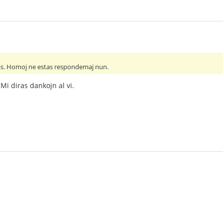
bis. Homoj ne estas respondemaj nun.
Mi diras dankojn al vi.