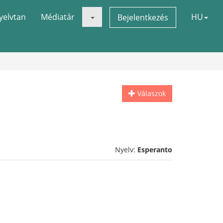
yelvtan
Médiatár
HU
Bejelentkezés
Válaszok
Nyelv:
Esperanto