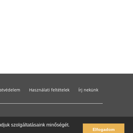
atvédelem
Használati feltételek
Írj nekünk
tudjuk szolgáltatásaink minőségét.
Elfogadom