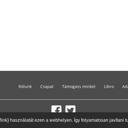
Rólunk
Csapat
Támogass minket
Libro
Ad
{/link} használatát ezen a webhelyen. Így folyamatosan javítani 
© 2002-2026 lernu.net |
Impressum