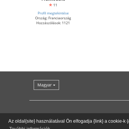
11
Profil megtekintése
Ország: Franciaország
Hozzászólások: 1121
Magyar
Az oldal{site} használatával Ön elfogadja {link} a cookie-k 
További információk